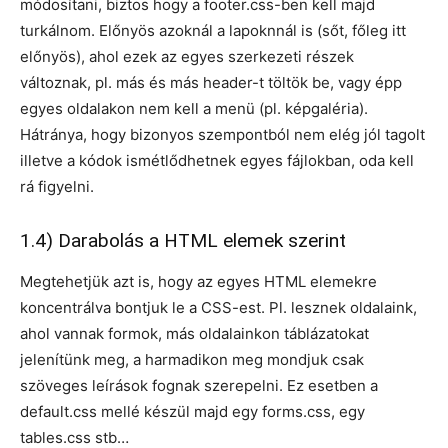
módosítani, biztos hogy a footer.css-ben kell majd
turkálnom. Előnyös azoknál a lapoknnál is (sőt, főleg itt
előnyös), ahol ezek az egyes szerkezeti részek
változnak, pl. más és más header-t töltök be, vagy épp
egyes oldalakon nem kell a menü (pl. képgaléria).
Hátránya, hogy bizonyos szempontból nem elég jól tagolt
illetve a kódok ismétlődhetnek egyes fájlokban, oda kell
rá figyelni.
1.4) Darabolás a HTML elemek szerint
Megtehetjük azt is, hogy az egyes HTML elemekre
koncentrálva bontjuk le a CSS-est. Pl. lesznek oldalaink,
ahol vannak formok, más oldalainkon táblázatokat
jelenítünk meg, a harmadikon meg mondjuk csak
szöveges leírások fognak szerepelni. Ez esetben a
default.css mellé készül majd egy forms.css, egy
tables.css stb…