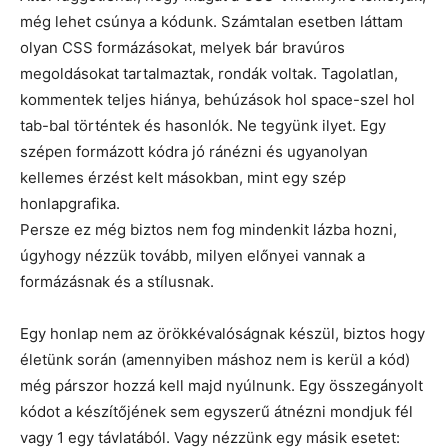
még lehet csúnya a kódunk. Számtalan esetben láttam
olyan CSS formázásokat, melyek bár bravúros
megoldásokat tartalmaztak, rondák voltak. Tagolatlan,
kommentek teljes hiánya, behúzások hol space-szel hol
tab-bal történtek és hasonlók. Ne tegyünk ilyet. Egy
szépen formázott kódra jó ránézni és ugyanolyan
kellemes érzést kelt másokban, mint egy szép
honlapgrafika.
Persze ez még biztos nem fog mindenkit lázba hozni,
úgyhogy nézzük tovább, milyen előnyei vannak a
formázásnak és a stílusnak.
Egy honlap nem az örökkévalóságnak készül, biztos hogy
életünk során (amennyiben máshoz nem is kerül a kód)
még párszor hozzá kell majd nyúlnunk. Egy összegányolt
kódot a készítőjének sem egyszerű átnézni mondjuk fél
vagy 1 egy távlatából. Vagy nézzünk egy másik esetet: