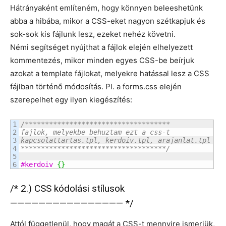
Hátrányaként említeném, hogy könnyen beleeshetünk
abba a hibába, mikor a CSS-eket nagyon szétkapjuk és
sok-sok kis fájlunk lesz, ezeket nehéz követni.
Némi segítséget nyújthat a fájlok elején elhelyezett
kommentezés, mikor minden egyes CSS-be beírjuk
azokat a template fájlokat, melyekre hatással lesz a CSS
fájlban történő módosítás. Pl. a forms.css elején
szerepelhet egy ilyen kiegészítés:
1

/************************************

2

fajlok, melyekbe behuztam ezt a css-t

3

kapcsolattartas.tpl, kerdoiv.tpl, arajanlat.tpl

4

************************************/
5

#kerdoiv
{
}
/* 2.) CSS kódolási stílusok
———————————————— */
Attól függetlenül, hogy magát a CSS-t mennyire ismerjük,