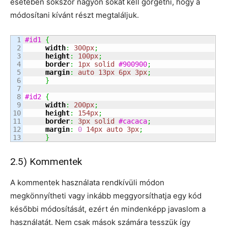
esetében sokszor nagyon sokat kell görgetni, hogy a
módosítani kívánt részt megtaláljuk.
1

#id1
{
2

width
:
300px
;
3

height
:
100px
;
4

border
:
1px
solid
#900900
;
5

margin
:
auto
13px
6px
3px
;
6

}
7

8

#id2
{
9

width
:
200px
;
10

height
:
154px
;
11

border
:
3px
solid
#cacaca
;
12

margin
:
0
14px
auto
3px
;
}
2.5) Kommentek
A kommentek használata rendkívüli módon
megkönnyítheti vagy inkább meggyorsíthatja egy kód
későbbi módosítását, ezért én mindenképp javaslom a
használatát. Nem csak mások számára tesszük így