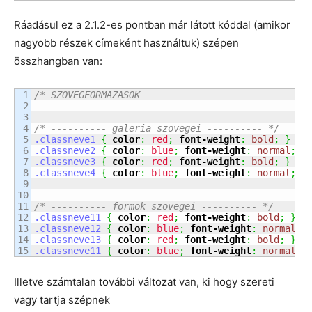
Ráadásul ez a 2.1.2-es pontban már látott kóddal (amikor
nagyobb részek címeként használtuk) szépen
összhangban van:
1

/* SZOVEGFORMAZASOK

2

-------------------------------------------------
3

4

/* ---------- galeria szovegei ---------- */
5

.classneve1
{
color
:
red
;
font-weight
:
bold
;
}
6

.classneve2
{
color
:
blue
;
font-weight
:
normal
;
}
7

.classneve3
{
color
:
red
;
font-weight
:
bold
;
}
8

.classneve4
{
color
:
blue
;
font-weight
:
normal
;
}
9

10

11

/* ---------- formok szovegei ---------- */
12

.classneve11
{
color
:
red
;
font-weight
:
bold
;
}
13

.classneve12
{
color
:
blue
;
font-weight
:
normal
;
14

.classneve13
{
color
:
red
;
font-weight
:
bold
;
}
.classneve11
{
color
:
blue
;
font-weight
:
normal
;
Illetve számtalan további változat van, ki hogy szereti
vagy tartja szépnek