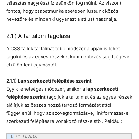
választás nagyrészt ízlésünkön fog múlni. Az viszont
fontos, hogy csapatmunka esetében jussunk közös
nevezőre és mindenki ugyanazt a stílust használja.
2.1) A tartalom tagolása
A CSS fájlok tartalmát több módszer alapján is lehet
tagolni és az egyes részeket kommentezés segítségével
elkülöníteni egymástól.
2.1.1) Lap szerkezeti felépítése szerint
Egyik lehetséges módszer, amikor a
lap szerkezeti
felépítése szerint
tagoljuk a tartalmat és az egyes részek
alá írjuk az összes hozzá tartozó formázást attól
függetlenül, hogy az szövegformázás-e, linkformázás-e,
szerkezeti felépítésre vonakozó rész-e stb.. Például:
1

/* FEJLEC
