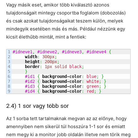
Vagy másik eset, amikor több kiválasztó azonos
tulajdonságait mintegy csoportba foglalom (dobozolás)
és csak azokat tulajdonságaikat teszem külön, melyek
mindegyik esetében más és más. Például nézzünk egy
kicsit élethűbb mintát, mint a fentiek:
1

#idneve1
,
#idneve2
,
#idneve3
,
#idneve4
{
2

width
:
300px
;
3

height
:
200px
;
4

border
:
1px
solid
black
;
5

}
6

#id1
{
background-color
:
blue
;
}
7

#id2
{
background-color
:
white
;
}
8

#id3
{
background-color
:
green
;
}
#id4
{
background-color
:
red
;
}
2.4) 1 sor vagy több sor
Az 1 sorba tett tartalmaknak megvan az az előnye, hogy
amennyiben nem sikerül túl hosszúra 1-1 sor és emiatt
nem megy ki a monitor jobb oldalán illetve nem törik meg