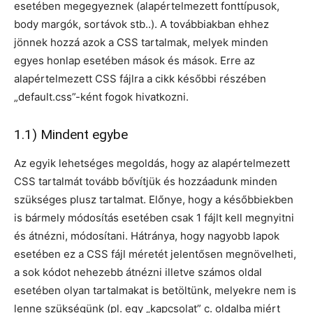
esetében megegyeznek (alapértelmezett fonttípusok,
body margók, sortávok stb..). A továbbiakban ehhez
jönnek hozzá azok a CSS tartalmak, melyek minden
egyes honlap esetében mások és mások. Erre az
alapértelmezett CSS fájlra a cikk későbbi részében
„default.css”-ként fogok hivatkozni.
1.1) Mindent egybe
Az egyik lehetséges megoldás, hogy az alapértelmezett
CSS tartalmát tovább bővítjük és hozzáadunk minden
szükséges plusz tartalmat. Előnye, hogy a későbbiekben
is bármely módosítás esetében csak 1 fájlt kell megnyitni
és átnézni, módosítani. Hátránya, hogy nagyobb lapok
esetében ez a CSS fájl méretét jelentősen megnövelheti,
a sok kódot nehezebb átnézni illetve számos oldal
esetében olyan tartalmakat is betöltünk, melyekre nem is
lenne szükségünk (pl. egy „kapcsolat” c. oldalba miért