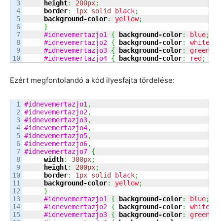
3

height
:
200px
;
4

border
:
1px
solid
black
;
5

background-color
:
yellow
;
6

}
7

#idnevemertazjo1
{
background-color
:
blue
;
}
8

#idnevemertazjo2
{
background-color
:
white
;
9

#idnevemertazjo3
{
background-color
:
green
;
#idnevemertazjo4
{
background-color
:
red
;
}
Ezért megfontolandó a kód ilyesfajta tördelése:
1

#idnevemertazjo1
,
2

#idnevemertazjo2
,
3

#idnevemertazjo3
,
4

#idnevemertazjo4
,
5

#idnevemertazjo5
,
6

#idnevemertazjo6
,
7

#idnevemertazjo7
{
8

width
:
300px
;
9

height
:
200px
;
10

border
:
1px
solid
black
;
11

background-color
:
yellow
;
12

}
13

#idnevemertazjo1
{
background-color
:
blue
;
}
14

#idnevemertazjo2
{
background-color
:
white
;
15

#idnevemertazjo3
{
background-color
:
green
;