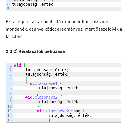
4

tulajdonság
:
 érték
;
}
Ezt a legutolsót az amit talán kimondottan rossznak
mondanék, csúnya kódot eredményez, mert összefolyik a
tartalom.
2.3.2) Kiválasztók behúzása
1

#id
{
2

     tulajdonság
:
 érték
;
3

     tulajdonság
:
 érték
;
4

}
5

#id
.classneve1
{
6

          tulajdonság
:
 érték
;
7

}
8

#id
.classneve2
{
9

          tulajdonság
:
 érték
;
10

}
11

#id
.classneve2
 span 
{
12

               tulajdonság
:
 érték
;
}