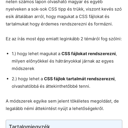
neten számos lapon olvasható magyar és egyéb
nyelveken a sok-sok CSS tipp és trükk, viszont kevés szó
esik általában arról, hogy magukat a CSS fájlokat és
tartalmukat hogy érdemes rendszerezni és formázni.
Ez az írás most épp emiatt leginkább 2 témáról fog szólni:
1.) hogy lehet magukat a
CSS fájlokat rendszerezni
,
milyen előnyökkel és hátrányokkal járnak az egyes
módszerek
2.) hogy lehet a
CSS fájlok tartalmát rendszerezni
,
olvashatóbbá és áttekinthetőbbé tenni.
A módszerek egyike sem jelent tökéletes megoldást, de
legalább némi áttekintést nyújt a lehetőségekről.
Tartalomjegyzék