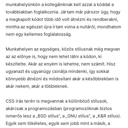
munkahelyünkön a kollegáinknak kell azzal a kóddal a
továbbiakban foglalkoznia. Jártam már párszor úgy, hogy
a megkapott kódot több idő volt átnézni és rendberakni,
mintha az egészet újra írtam volna a nulláról, mondhatom
nem egy kellemes foglalatosság.
Munkahelyen az egységes, közös stílusnak még megvan
az az előnye is, hogy nem lehet látni a kódon, ki
készítette. Akár az enyém is lehetne, nem számít. Hisz
ugyanazt és ugyanúgy csinálja mindenki, így sokkal
könnyebb átnézni és módosítani akár a későbbiekben is
akár nekem, akár a többieknek.
CSS írás terén is megvannak a különböző stílusok,
akárcsak a programozásban (programozóknak biztos
ismerős lesz a „BSD stílus”, a „GNU stílus”, a „K&R stílus).
Egyik sem tökéletes, egyik sem jobb mint a másik, a