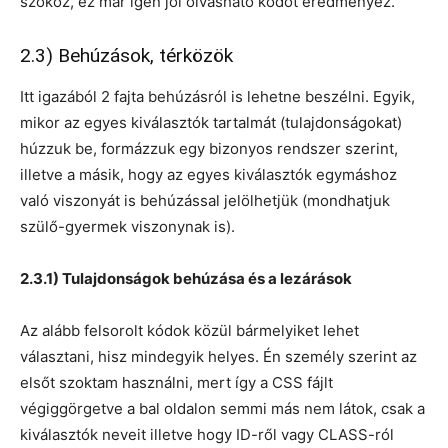
szóköz, ez már igen jól olvasható kódot eredményez.
2.3) Behúzások, térközök
Itt igazából 2 fajta behúzásról is lehetne beszélni. Egyik,
mikor az egyes kiválasztók tartalmát (tulajdonságokat)
húzzuk be, formázzuk egy bizonyos rendszer szerint,
illetve a másik, hogy az egyes kiválasztók egymáshoz
való viszonyát is behúzással jelölhetjük (mondhatjuk
szülő-gyermek viszonynak is).
2.3.1) Tulajdonságok behúzása és a lezárások
Az alább felsorolt kódok közül bármelyiket lehet
választani, hisz mindegyik helyes. Én személy szerint az
elsőt szoktam használni, mert így a CSS fájlt
végiggörgetve a bal oldalon semmi más nem látok, csak a
kiválasztók neveit illetve hogy ID-ről vagy CLASS-ról