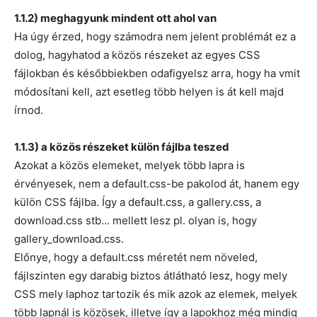
1.1.2) meghagyunk mindent ott ahol van
Ha úgy érzed, hogy számodra nem jelent problémát ez a
dolog, hagyhatod a közös részeket az egyes CSS
fájlokban és későbbiekben odafigyelsz arra, hogy ha vmit
módosítani kell, azt esetleg több helyen is át kell majd
írnod.
1.1.3) a közös részeket külön fájlba teszed
Azokat a közös elemeket, melyek több lapra is
érvényesek, nem a default.css-be pakolod át, hanem egy
külön CSS fájlba. Így a default.css, a gallery.css, a
download.css stb… mellett lesz pl. olyan is, hogy
gallery_download.css.
Előnye, hogy a default.css méretét nem növeled,
fájlszinten egy darabig biztos átlátható lesz, hogy mely
CSS mely laphoz tartozik és mik azok az elemek, melyek
több lapnál is közösek, illetve így a lapokhoz még mindig