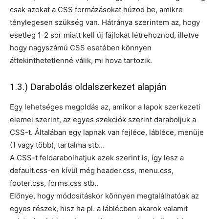
csak azokat a CSS formázásokat húzod be, amikre
ténylegesen szükség van. Hátránya szerintem az, hogy
esetleg 1-2 sor miatt kell új fájlokat létrehoznod, illetve
hogy nagyszámú CSS esetében könnyen
áttekinthetetlenné válik, mi hova tartozik.
1.3.) Darabolás oldalszerkezet alapján
Egy lehetséges megoldás az, amikor a lapok szerkezeti
elemei szerint, az egyes szekciók szerint daraboljuk a
CSS-t. Általában egy lapnak van fejléce, lábléce, menüje
(1 vagy több), tartalma stb…
A CSS-t feldarabolhatjuk ezek szerint is, így lesz a
default.css-en kívül még header.css, menu.css,
footer.css, forms.css stb..
Előnye, hogy módosításkor könnyen megtalálhatóak az
egyes részek, hisz ha pl. a láblécben akarok valamit