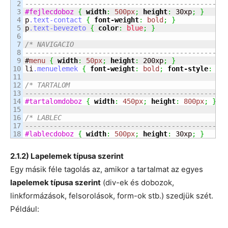
2

----------------------------------------------- *
3

#fejlecdoboz
{
width
:
500px
;
height
:
 30xp
;
}
4

p
.text-contact
{
font-weight
:
bold
;
}
5

p
.text-bevezeto
{
color
:
blue
;
}
6

7

/* NAVIGACIO

8

----------------------------------------------- *
9

#
menu
{
width
:
50px
;
height
:
 200xp
;
}
10

li
.menuelemek
{
font-weight
:
bold
;
font-style
:
it
11

12

/* TARTALOM

13

----------------------------------------------- *
14

#tartalomdoboz
{
width
:
450px
;
height
:
800px
;
}
15

16

/* LABLEC

17

----------------------------------------------- *
#lablecdoboz
{
width
:
500px
;
height
:
 30xp
;
}
2.1.2) Lapelemek típusa szerint
Egy másik féle tagolás az, amikor a tartalmat az egyes
lapelemek típusa szerint
(div-ek és dobozok,
linkformázások, felsorolások, form-ok stb.) szedjük szét.
Például: