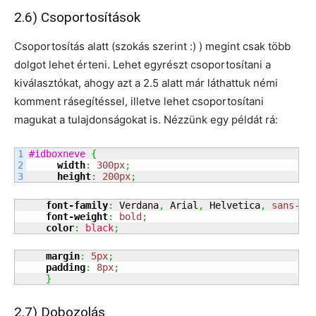
2.6) Csoportosítások
Csoportosítás alatt (szokás szerint :) ) megint csak több
dolgot lehet érteni. Lehet egyrészt csoportosítani a
kiválasztókat, ahogy azt a 2.5 alatt már láthattuk némi
komment rásegítéssel, illetve lehet csoportosítani
magukat a tulajdonságokat is. Nézzünk egy példát rá:
1

#idboxneve
{
2

width
:
300px
;
height
:
200px
;
font-family
:
 Verdana
,
 Arial
,
 Helvetica
,
sans-se
font-weight
:
bold
;
color
:
black
;
margin
:
5px
;
padding
:
8px
;
}
2.7) Dobozolás