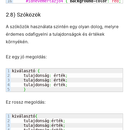
#idnevemertazjo4
{
background-color
:
red
;
}
2.8) Szóközök
A szóközök használata szintén egy olyan dolog, melyre
érdemes odafigyelni a tulajdonságok és értékek
környékén.
Ez egy jó megoldás:
1

kiválasztó 
{
2

     tulajdonság
:
 érték
;
3

     tulajdonság
:
 érték
;
4

     tulajdonság
:
 érték
;
}
Ez rossz megoldás:
1

kiválasztó
{
2

     tulajdonság
:
érték
;
3

     tulajdonság
:
érték
;