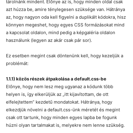
tárolnánk mindent. Előnye az is, hogy minden oldal csak
azt húzza be, amire ténylegesen szüksége van. Hátránya
az, hogy nagyon oda kell figyelni a duplikált kódokra, hisz
könnyen megeshet, hogy egyes CSS formázásokat mind
a kapcsolat oldalon, mind pedig a képgaléria oldalon
használunk (legyen az akár csak pár sor).
Ez esetben megint csak döntenünk kell, hogy kezeljük a
problémát:
1.1.1) közös részek átpakolása a default.css-be
Előnye, hogy nem lesz meg ugyanaz a kódunk több
helyen is, így elkerüljük az „itt kijavítottam, de ott
elfelejtettem” kezdetű mondatokat. Hátránya, hogy
elkezdjük növelni a default.css-ünk méretét és megint
csak ott tartunk, hogy minden egyes lapba be fogunk
húzni olyan tartalmakat is, melyekre nem lenne szükség.