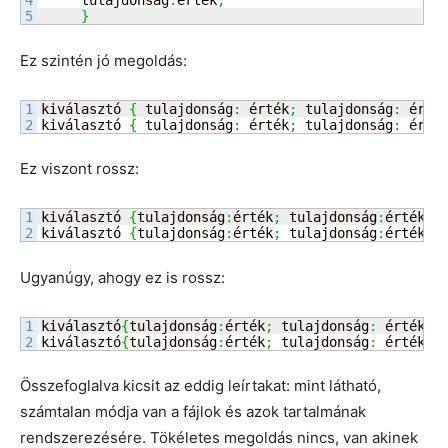
4

     tulajdonság
:
érték
;
}
Ez szintén jó megoldás:
1

kiválasztó 
{
 tulajdonság
:
 érték
;
 tulajdonság
:
 érté
kiválasztó 
{
 tulajdonság
:
 érték
;
 tulajdonság
:
 érté
Ez viszont rossz:
1

kiválasztó 
{
tulajdonság
:
érték
;
 tulajdonság
:
érték
;
}
kiválasztó 
{
tulajdonság
:
érték
;
 tulajdonság
:
érték
;
}
Ugyanúgy, ahogy ez is rossz:
1

kiválasztó
{
tulajdonság
:
érték
;
 tulajdonság
:
 érték
;
}
kiválasztó
{
tulajdonság
:
érték
;
 tulajdonság
:
 érték
;
}
Összefoglalva kicsit az eddig leírtakat: mint látható,
számtalan módja van a fájlok és azok tartalmának
rendszerezésére. Tökéletes megoldás nincs, van akinek