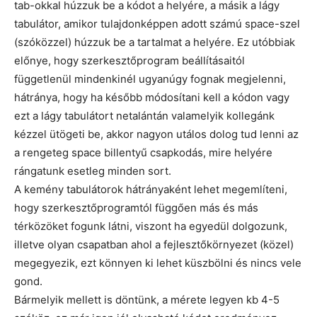
tab-okkal húzzuk be a kódot a helyére, a másik a lágy
tabulátor, amikor tulajdonképpen adott számú space-szel
(szóközzel) húzzuk be a tartalmat a helyére. Ez utóbbiak
előnye, hogy szerkesztőprogram beállításaitól
függetlenül mindenkinél ugyanúgy fognak megjelenni,
hátránya, hogy ha később módosítani kell a kódon vagy
ezt a lágy tabulátort netalántán valamelyik kollegánk
kézzel ütögeti be, akkor nagyon utálos dolog tud lenni az
a rengeteg space billentyű csapkodás, mire helyére
rángatunk esetleg minden sort.
A kemény tabulátorok hátrányaként lehet megemlíteni,
hogy szerkesztőprogramtól függően más és más
térközöket fogunk látni, viszont ha egyedül dolgozunk,
illetve olyan csapatban ahol a fejlesztőkörnyezet (közel)
megegyezik, ezt könnyen ki lehet küszbölni és nincs vele
gond.
Bármelyik mellett is döntünk, a mérete legyen kb 4-5