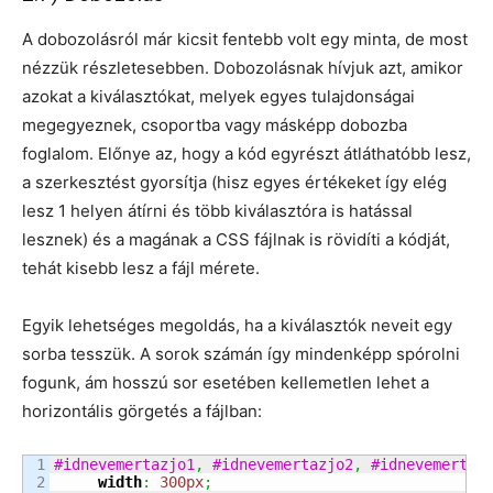
A dobozolásról már kicsit fentebb volt egy minta, de most
nézzük részletesebben. Dobozolásnak hívjuk azt, amikor
azokat a kiválasztókat, melyek egyes tulajdonságai
megegyeznek, csoportba vagy másképp dobozba
foglalom. Előnye az, hogy a kód egyrészt átláthatóbb lesz,
a szerkesztést gyorsítja (hisz egyes értékeket így elég
lesz 1 helyen átírni és több kiválasztóra is hatással
lesznek) és a magának a CSS fájlnak is rövidíti a kódját,
tehát kisebb lesz a fájl mérete.
Egyik lehetséges megoldás, ha a kiválasztók neveit egy
sorba tesszük. A sorok számán így mindenképp spórolni
fogunk, ám hosszú sor esetében kellemetlen lehet a
horizontális görgetés a fájlban:
1

#idnevemertazjo1
,
#idnevemertazjo2
,
#idnevemertaz
2

width
:
300px
;