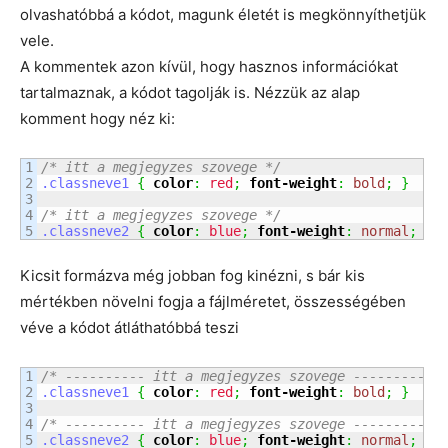
olvashatóbbá a kódot, magunk életét is megkönnyíthetjük
vele.
A kommentek azon kívül, hogy hasznos információkat
tartalmaznak, a kódot tagolják is. Nézzük az alap
komment hogy néz ki:
1

/* itt a megjegyzes szovege */
2

.classneve1
{
color
:
red
;
font-weight
:
bold
;
}
3

4

/* itt a megjegyzes szovege */
.classneve2
{
color
:
blue
;
font-weight
:
normal
;
}
Kicsit formázva még jobban fog kinézni, s bár kis
mértékben növelni fogja a fájlméretet, összességében
véve a kódot átláthatóbbá teszi
1

/* ---------- itt a megjegyzes szovege ---------- 
2

.classneve1
{
color
:
red
;
font-weight
:
bold
;
}
3

4

/* ---------- itt a megjegyzes szovege ---------- 
.classneve2
{
color
:
blue
;
font-weight
:
normal
;
}