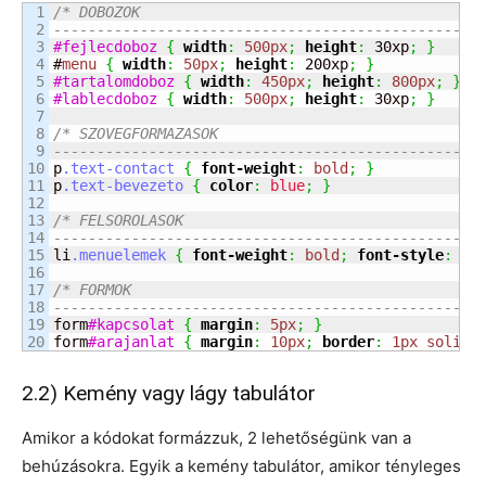
1

/* DOBOZOK

2

----------------------------------------------- *
3

#fejlecdoboz
{
width
:
500px
;
height
:
 30xp
;
}
4

#
menu
{
width
:
50px
;
height
:
 200xp
;
}
5

#tartalomdoboz
{
width
:
450px
;
height
:
800px
;
}
6

#lablecdoboz
{
width
:
500px
;
height
:
 30xp
;
}
7

8

/* SZOVEGFORMAZASOK

9

----------------------------------------------- *
10

p
.text-contact
{
font-weight
:
bold
;
}
11

p
.text-bevezeto
{
color
:
blue
;
}
12

13

/* FELSOROLASOK

14

----------------------------------------------- *
15

li
.menuelemek
{
font-weight
:
bold
;
font-style
:
it
16

17

/* FORMOK

18

----------------------------------------------- *
19

form
#kapcsolat
{
margin
:
5px
;
}
form
#arajanlat
{
margin
:
10px
;
border
:
1px
solid
2.2) Kemény vagy lágy tabulátor
Amikor a kódokat formázzuk, 2 lehetőségünk van a
behúzásokra. Egyik a kemény tabulátor, amikor tényleges