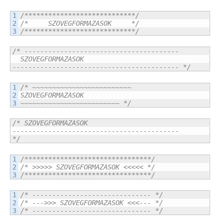
1

/****************************/
2

/*     SZOVEGFORMAZASOK     */
/****************************/
/* ---------------------------------------

  SZOVEGFORMAZASOK

------------------------------------------ */
1

/* ~~~~~~~~~~~~~~~~~~~~~~~~~

2

SZOVEGFORMAZASOK

~~~~~~~~~~~~~~~~~~~~~~~~~ */
/* SZOVEGFORMAZASOK

------------------------------------------

*/
1

/********************************/
2

/* >>>>> SZOVEGFORMAZASOK <<<<< */
/********************************/
1

/* ------------------------------ */
2

/* --->>> SZOVEGFORMAZASOK <<<--- */
/* ------------------------------ */