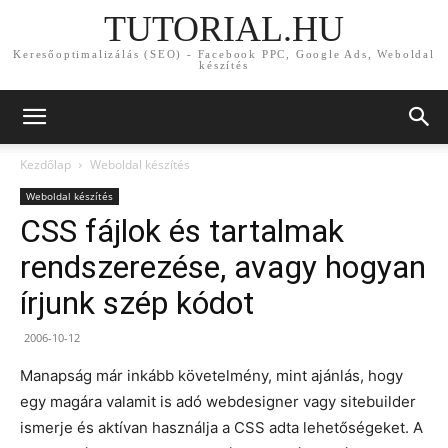
TUTORIAL.HU
Keresőoptimalizálás (SEO) - Facebook PPC, Google Ads, Weboldal
készítés
Kezdőlap
Weboldal készítés
Weboldal készítés
CSS fájlok és tartalmak
rendszerezése, avagy hogyan
írjunk szép kódot
2006-10-12
Manapság már inkább követelmény, mint ajánlás, hogy
egy magára valamit is adó webdesigner vagy sitebuilder
ismerje és aktívan használja a CSS adta lehetőségeket. A