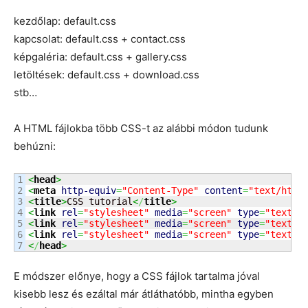
kezdőlap: default.css
kapcsolat: default.css + contact.css
képgaléria: default.css + gallery.css
letöltések: default.css + download.css
stb…
A HTML fájlokba több CSS-t az alábbi módon tudunk
behúzni:
1

<
head
>
2

<
meta
http-equiv
=
"Content-Type"
content
=
"text/html
3

<
title
>
CSS tutorial
<
/
title
>
4

<
link
rel
=
"stylesheet"
media
=
"screen"
type
=
"text/c
5

<
link
rel
=
"stylesheet"
media
=
"screen"
type
=
"text/c
6

<
link
rel
=
"stylesheet"
media
=
"screen"
type
=
"text/c
<
/
head
>
E módszer előnye, hogy a CSS fájlok tartalma jóval
kisebb lesz és ezáltal már átláthatóbb, mintha egyben