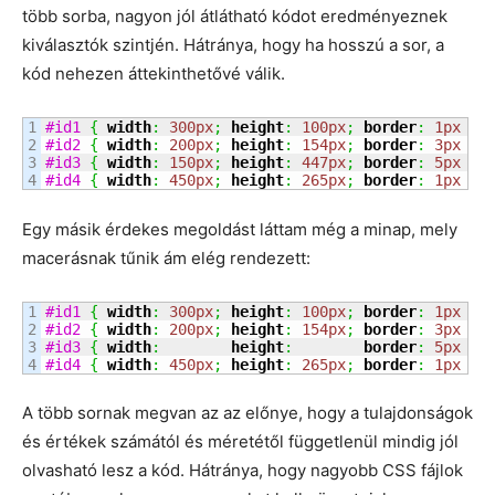
több sorba, nagyon jól átlátható kódot eredményeznek
kiválasztók szintjén. Hátránya, hogy ha hosszú a sor, a
kód nehezen áttekinthetővé válik.
1

#id1
{
width
:
300px
;
height
:
100px
;
border
:
1px
so
2

#id2
{
width
:
200px
;
height
:
154px
;
border
:
3px
so
3

#id3
{
width
:
150px
;
height
:
447px
;
border
:
5px
so
#id4
{
width
:
450px
;
height
:
265px
;
border
:
1px
so
Egy másik érdekes megoldást láttam még a minap, mely
macerásnak tűnik ám elég rendezett:
1

#id1
{
width
:
300px
;
height
:
100px
;
border
:
1px
so
2

#id2
{
width
:
200px
;
height
:
154px
;
border
:
3px
so
3

#id3
{
width
:
height
:
border
:
5px
so
#id4
{
width
:
450px
;
height
:
265px
;
border
:
1px
so
A több sornak megvan az az előnye, hogy a tulajdonságok
és értékek számától és méretétől függetlenül mindig jól
olvasható lesz a kód. Hátránya, hogy nagyobb CSS fájlok