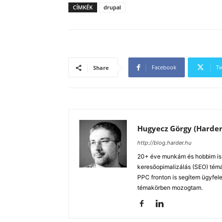
CÍMKÉK
drupal
Facebook
Tw
Share
Hugyecz Görgy (Harder
http://blog.harder.hu
20+ éve munkám és hobbim is a
keresőopimalizálás (SEO) tém
PPC fronton is segítem ügyfele
témakörben mozogtam.