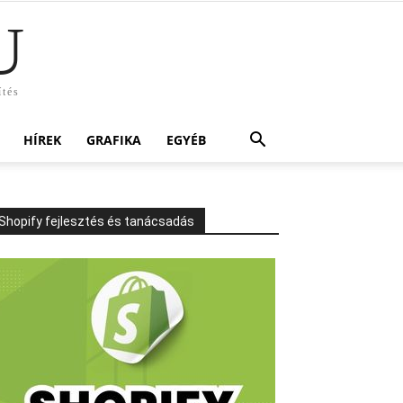
U
ítés
HÍREK
GRAFIKA
EGYÉB
Shopify fejlesztés és tanácsadás