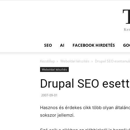
Ker
SEO
AI
FACEBOOK HIRDETÉS
GO
Kezdőlap
Weboldal készítés
Drupal SEO esettanu
Weboldal készítés
Drupal SEO eset
2007-09-01
Hasznos és érdekes cikk több olyan általáno
sokszor jellemzi.