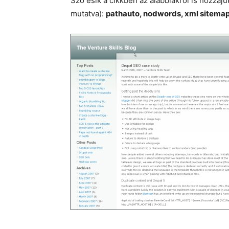
Szó esik a cikkben az alábbiakról is hozzáju
mutatva):
pathauto, nodwords, xml sitemap