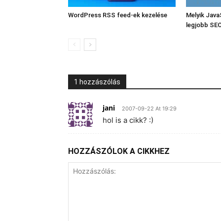
WordPress RSS feed-ek kezelése
Melyik Java
legjobb SE
1 hozzászólás
jani
2007-09-22 At 19:29
hol is a cikk? :)
HOZZÁSZÓLOK A CIKKHEZ