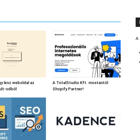
A 
gy lesz weboldal az
A TotalStudio Kft. mostantól
ult-odból
Shopify Partner!