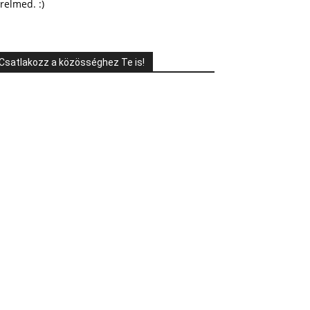
relmed. :)
Csatlakozz a közösséghez Te is!