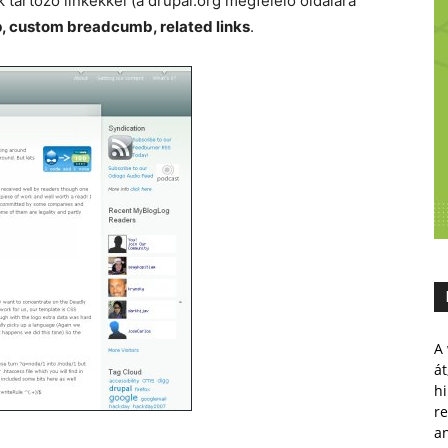
k tartozó linkekkel (a drupal.org megfelelő oldalára
, custom breadcumb, related links
.
A 
át
hi
r
a