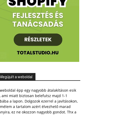
Megújult a weboldal
weboldal épp egy nagyobb átalakításon esik
, ami miatt biztosan belefutsz majd 1-1
bába a lapon. Dolgozok ezerrel a javításokon,
emélem a tartalom azért élvezhető marad
nnyira, ez ne okozzon nagyobb gondot. Thx a