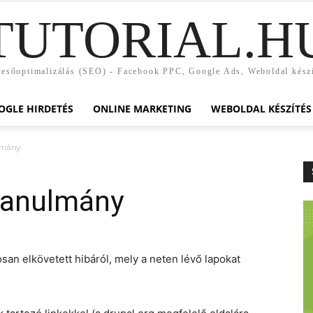
TUTORIAL.H
esőoptimalizálás (SEO) - Facebook PPC, Google Ads, Weboldal kész
OGLE HIRDETÉS
ONLINE MARKETING
WEBOLDAL KÉSZÍTÉS
lmány
tanulmány
san elkövetett hibáról, mely a neten lévő lapokat