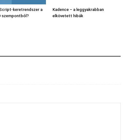
Script-keretrendszer a
Kadence – a leggyakrabban
O szempontból?
elkövetett hibák