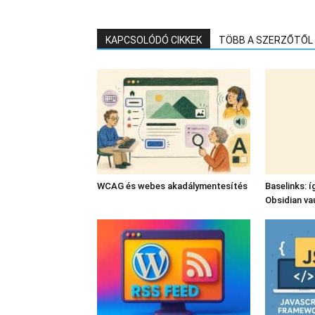
KAPCSOLÓDÓ CIKKEK
TÖBB A SZERZŐTŐL
WCAG és webes akadálymentesítés
Baselinks: í
Obsidian va