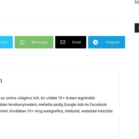
tü
itter
WhatsApp
Email
Telegram
)
z online világhoz köt. Az utóbbi 10+ évben leginkább
ában tevékenykedem, mellette pedig Google Ads és Facebook
imet. Korábban 10+ évig webgrafika, sitebuild, weboldal készítés