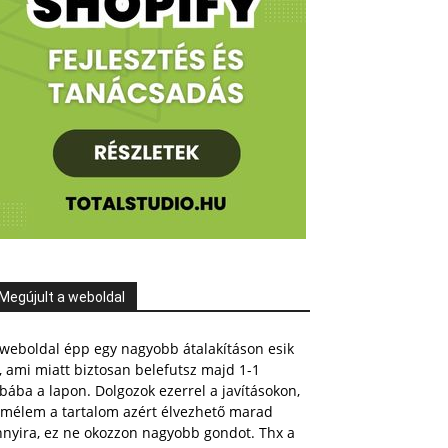
Megújult a weboldal
weboldal épp egy nagyobb átalakításon esik
, ami miatt biztosan belefutsz majd 1-1
bába a lapon. Dolgozok ezerrel a javításokon,
emélem a tartalom azért élvezhető marad
nnyira, ez ne okozzon nagyobb gondot. Thx a