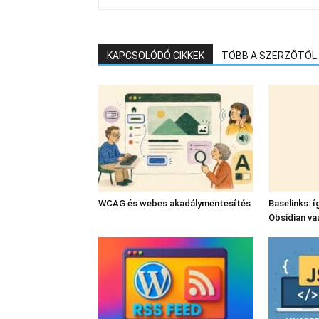
KAPCSOLÓDÓ CIKKEK
TÖBB A SZERZŐTŐL
WCAG és webes akadálymentesítés
Baselinks: í
Obsidian va