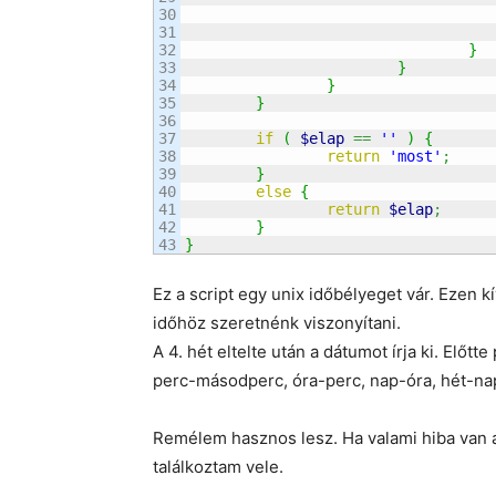
30

31

32

}
33

}
34

}
35

}
36

37

if
(
$elap
==
''
)
{
38

return
'most'
;
39

}
40

else
{
41

return
$elap
;
42

}
}
Ez a script egy unix időbélyeget vár. Ezen 
időhöz szeretnénk viszonyítani.
A 4. hét eltelte után a dátumot írja ki. Elő
perc-másodperc, óra-perc, nap-óra, hét-na
Remélem hasznos lesz. Ha valami hiba van a
találkoztam vele.