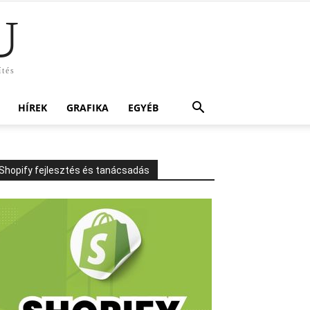
U
ítés
HÍREK
GRAFIKA
EGYÉB
Shopify fejlesztés és tanácsadás