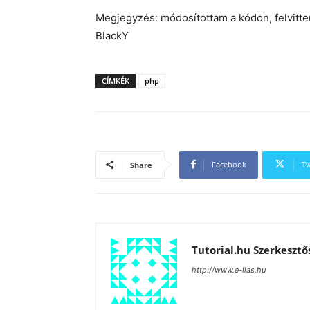
Megjegyzés: módosítottam a kódon, felvitt
BlackY
CÍMKÉK
php
Facebook
Tw
Share
Tutorial.hu Szerkesztő
http://www.e-lias.hu