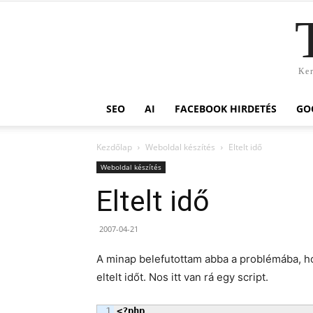
Ker
SEO
AI
FACEBOOK HIRDETÉS
GO
Kezdőlap
Weboldal készítés
Eltelt idő
Weboldal készítés
Eltelt idő
2007-04-21
A minap belefutottam abba a problémába, ho
eltelt időt. Nos itt van rá egy script.
1

<?php