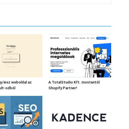
gy lesz weboldal az
A TotalStudio Kft. mostantól
ult-odból
Shopify Partner!