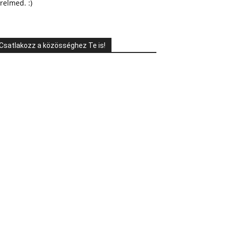
relmed. :)
Csatlakozz a közösséghez Te is!