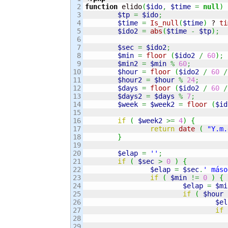
2

function
 elido
(
$ido
,
$time
=
null
)
3

$tp
=
$ido
;
4

$time
=
Is_null
(
$time
)
 ? 
ti
5

$ido2
=
abs
(
$time
-
$tp
)
;
6

7

$sec
=
$ido2
;
8

$min
=
floor
(
$ido2
/
60
)
;
9

$min2
=
$min
%
60
;
10

$hour
=
floor
(
$ido2
/
60
/
11

$hour2
=
$hour
%
24
;
12

$days
=
floor
(
$ido2
/
60
/
13

$days2
=
$days
%
7
;
14

$week
=
$week2
=
floor
(
$id
15

16

if
(
$week2
>=
4
)
{
17

return
date
(
"Y.m.
18

}
19

20

$elap
=
''
;
21

if
(
$sec
>
0
)
{
22

$elap
=
$sec
.
' máso
23

if
(
$min
!=
0
)
{
24

$elap
=
$mi
25

if
(
$hour
26

$el
27

if
28

29
