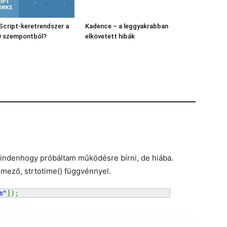
Script-keretrendszer a
Kadence – a leggyakrabban
O szempontból?
elkövetett hibák
mindenhogy próbáltam működésre bírni, de hiába.
 mező, strtotime() függvénnyel.
m"
]
)
;