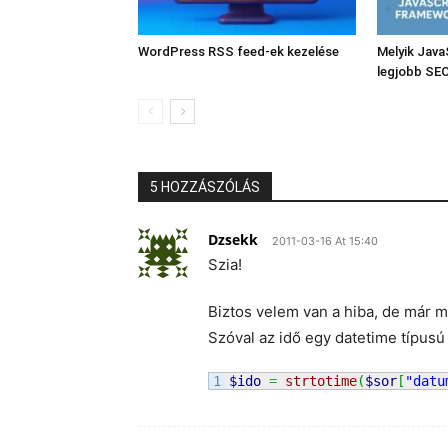
WordPress RSS feed-ek kezelése
Melyik Java
legjobb SE
5 HOZZÁSZÓLÁS
Dzsekk
2011-03-16 At 15:40
Szia!
Biztos velem van a hiba, de már 
Szóval az idő egy datetime típusú
$ido
=
strtotime
(
$sor
[
"datu