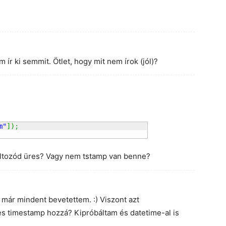
 ír ki semmit. Ötlet, hogy mit nem írok (jól)?
m"
]
)
;
áltozód üres? Vagy nem tstamp van benne?
 már mindent bevetettem. :) Viszont azt
 timestamp hozzá? Kipróbáltam és datetime-al is