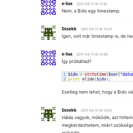
e-lias
2011-03-17 At 11:32
Nem, a $ido egy timestamp.
Dzsekk
2011-03-17 At 13:23
Igen, volt már timestamp is, de nem
e-lias
2011-03-17 At 13:30
Így próbáltad?
1

$ido
=
strtotime
(
$sor
[
"datu
print
 elido
(
$ido
)
;
Esetleg nem lehet, hogy a $ido v
Dzsekk
2011-03-17 At 13:55
Hálás vagyok, működik, azt hittem
megkérdezhetem, miért szükséges
működik.