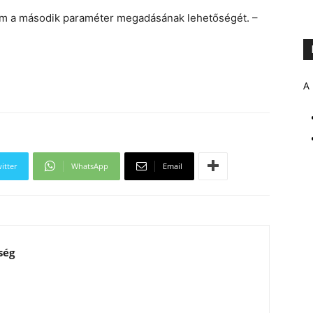
em a második paraméter megadásának lehetőségét. –
A 
itter
WhatsApp
Email
ség