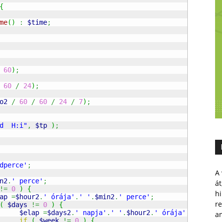
{
me
(
)
:
$time
;
60
)
;
60
/
24
)
;
o2
/
60
/
60
/
24
/
7
)
;
d  H:i"
,
$tp
)
;
dperce'
;
A 
n2
.
' perce'
;
át
!=
0
)
{
hi
ap
=
$hour2
.
' órája'
.
' '
.
$min2
.
' perce'
;
r
(
$days
!=
0
)
{
$elap
=
$days2
.
' napja'
.
' '
.
$hour2
.
' órája'
;
a
if
(
$week
!=
0
)
{