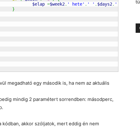
tü
$elap
=
$week2
.
' hete'
.
' '
.
$days2
.
' napja'
;
}
kívül megadható egy második is, ha nem az aktuális
tte pedig mindig 2 paramétert sorrendben: másodperc,
p.
 kódban, akkor szóljatok, mert eddig én nem