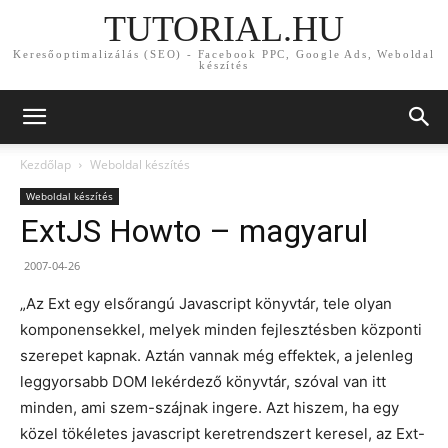
TUTORIAL.HU
Keresőoptimalizálás (SEO) - Facebook PPC, Google Ads, Weboldal
készítés
Kezdőlap
Weboldal készítés
Weboldal készítés
ExtJS Howto – magyarul
2007-04-26
„Az Ext egy elsőrangú Javascript könyvtár, tele olyan
komponensekkel, melyek minden fejlesztésben központi
szerepet kapnak. Aztán vannak még effektek, a jelenleg
leggyorsabb DOM lekérdező könyvtár, szóval van itt
minden, ami szem-szájnak ingere. Azt hiszem, ha egy
közel tökéletes javascript keretrendszert keresel, az Ext-