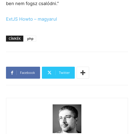
ben nem fogsz csalódni.”
ExtJS Howto – magyarul
CÍMKÉK
php
Facebook
Twitter