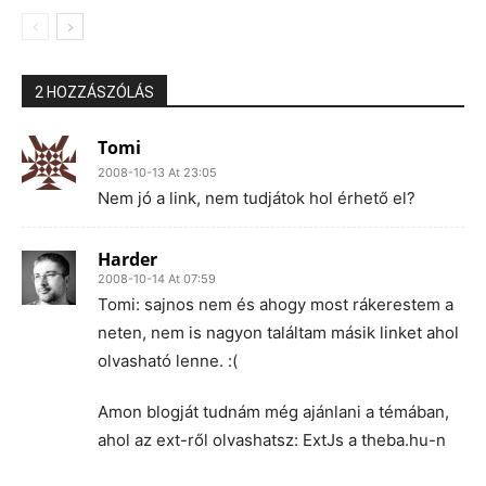
2 HOZZÁSZÓLÁS
Tomi
2008-10-13 At 23:05
Nem jó a link, nem tudjátok hol érhető el?
Harder
2008-10-14 At 07:59
Tomi: sajnos nem és ahogy most rákerestem a
neten, nem is nagyon találtam másik linket ahol
olvasható lenne. :(
Amon blogját tudnám még ajánlani a témában,
ahol az ext-ről olvashatsz: ExtJs a theba.hu-n