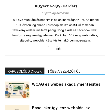
Hugyecz Görgy (Harder)
http://blog.harder.hu
20+ éve munkám és hobbim is az online világhoz köt. Az utóbbi
10+ évben leginkább keresőopimalizálás (SEO) témában
tevékenykedem, mellette pedig Google Ads és Facebook PPC
fronton is segítem ügyfeleimet. Korábban 10+ évig webgrafika,
sitebuild, weboldal készítés témakörben mozogtam.
KAPCSOLÓDÓ CIKKEK
TÖBB A SZERZŐTŐL
WCAG és webes akadálymentesítés
Baselinks: így lesz weboldal az