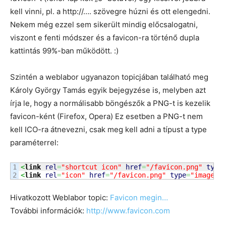
kell vinni, pl. a http://…. szövegre húzni és ott elengedni.
Nekem még ezzel sem sikerült mindig előcsalogatni,
viszont e fenti módszer és a favicon-ra történő dupla
kattintás 99%-ban működött. :)
Szintén a weblabor ugyanazon topicjában található meg
Károly György Tamás egyik bejegyzése is, melyben azt
írja le, hogy a normálisabb böngészők a PNG-t is kezelik
favicon-ként (Firefox, Opera) Ez esetben a PNG-t nem
kell ICO-ra átnevezni, csak meg kell adni a típust a type
paraméterrel:
1

<
link
rel
=
"shortcut icon"
href
=
"/favicon.png"
type
<
link
rel
=
"icon"
href
=
"/favicon.png"
type
=
"image/p
Hivatkozott Weblabor topic:
Favicon megin…
További információk:
http://www.favicon.com