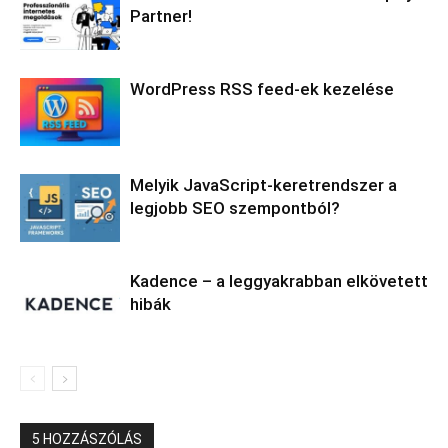
Partner!
WordPress RSS feed-ek kezelése
Melyik JavaScript-keretrendszer a
legjobb SEO szempontból?
Kadence – a leggyakrabban elkövetett
hibák
5 HOZZÁSZÓLÁS