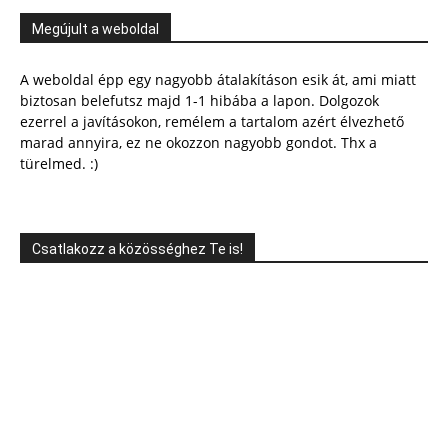
Megújult a weboldal
A weboldal épp egy nagyobb átalakításon esik át, ami miatt
biztosan belefutsz majd 1-1 hibába a lapon. Dolgozok
ezerrel a javításokon, remélem a tartalom azért élvezhető
marad annyira, ez ne okozzon nagyobb gondot. Thx a
türelmed. :)
Csatlakozz a közösséghez Te is!