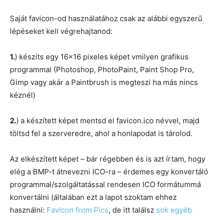
Saját favicon-od használatához csak az alábbi egyszerű
lépéseket kell végrehajtanod:
1.
) készíts egy 16×16 pixeles képet vmilyen grafikus
programmal (Photoshop, PhotoPaint, Paint Shop Pro,
Gimp vagy akár a Paintbrush is megteszi ha más nincs
kéznél)
2.
) a készített képet mentsd el favicon.ico névvel, majd
töltsd fel a szerveredre, ahol a honlapodat is tárolod.
Az elkészített képet – bár régebben és is azt írtam, hogy
elég a BMP-t átnevezni ICO-ra – érdemes egy konvertáló
programmal/szolgáltatással rendesen ICO formátummá
konvertálni (általában ezt a lapot szoktam ehhez
használni:
FavIcon from Pics
, de itt találsz
sok egyéb