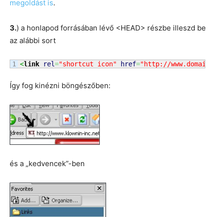
megoldást is
.
3.
) a honlapod forrásában lévő <HEAD> részbe illeszd be
az alábbi sort
<
link
rel
=
"shortcut icon"
href
=
"http://www.domainn
Így fog kinézni böngészőben:
és a „kedvencek”-ben