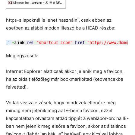
https-s lapoknál is lehet használni, csak ebben az
esetben az alábbi módon illeszd be a HEAD részbe:
<
link
rel
=
"shortcut icon"
href
=
"https://www.domain
Megjegyzések:
Internet Explorer alatt csak akkor jelenik meg a favicon,
ha az oldalt előzőleg már bookmarkoltad (kedvencekbe
felvetted).
Voltak visszajelzések, hogy mindezek ellenére még
mindig nem jelenik meg az IE-ben a favicon, ezzel
kapcsolatban olvastam attlad tippjét a weblabor-on: ha IE-
ben nem jelenik meg elsőre a favicon, akkor az általános
favicon-t (fehér lap kék „e” betűvel) egy kicsivel jobbra