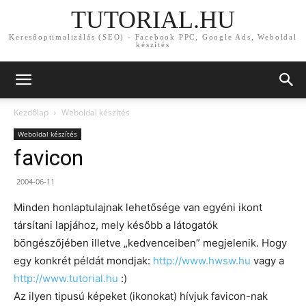
TUTORIAL.HU
Keresőoptimalizálás (SEO) - Facebook PPC, Google Ads, Weboldal
készítés
Kezdőlap
Weboldal készítés
Weboldal készítés
favicon
2004-06-11
Minden honlaptulajnak lehetősége van egyéni ikont
társítani lapjához, mely később a látogatók
böngészőjében illetve „kedvenceiben” megjelenik. Hogy
egy konkrét példát mondjak:
http://www.hwsw.hu
vagy a
http://www.tutorial.hu
:)
Az ilyen tipusú képeket (ikonokat) hívjuk favicon-nak