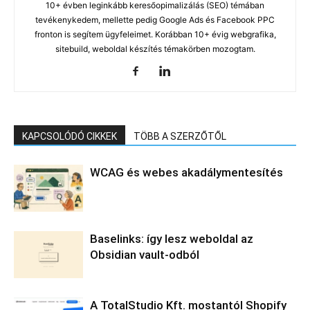
10+ évben leginkább keresőopimalizálás (SEO) témában
tevékenykedem, mellette pedig Google Ads és Facebook PPC
fronton is segítem ügyfeleimet. Korábban 10+ évig webgrafika,
sitebuild, weboldal készítés témakörben mozogtam.
KAPCSOLÓDÓ CIKKEK
TÖBB A SZERZŐTŐL
WCAG és webes akadálymentesítés
Baselinks: így lesz weboldal az
Obsidian vault-odból
A TotalStudio Kft. mostantól Shopify