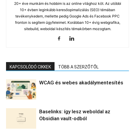
20+ éve munkám és hobbim is az online világhoz köt. Az utóbbi
10+ évben leginkább keresőopimalizálás (SEO) témában
tevékenykedem, mellette pedig Google Ads és Facebook PPC
fronton is segítem ügyfeleimet. Korábban 10+ évig webgrafika,
sitebuild, weboldal készítés témakörben mozogtam.
KAPCSOLÓDÓ CIKKEK
TÖBB A SZERZŐTŐL
WCAG és webes akadálymentesítés
Baselinks: így lesz weboldal az
Obsidian vault-odból