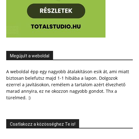
Megújult a weboldal
A weboldal épp egy nagyobb átalakításon esik át, ami miatt
biztosan belefutsz majd 1-1 hibába a lapon. Dolgozok
ezerrel a javításokon, remélem a tartalom azért élvezhető
marad annyira, ez ne okozzon nagyobb gondot. Thx a
türelmed. :)
Csatlakozz a közösséghez Te is!