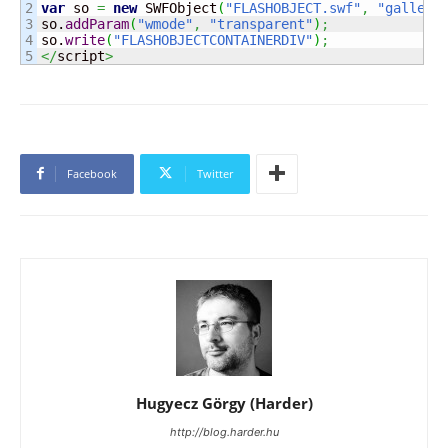
2

var
 so 
=
new
 SWFObject
(
"FLASHOBJECT.swf"
,
"gallery
3

so.
addParam
(
"wmode"
,
"transparent"
)
;
4

so.
write
(
"FLASHOBJECTCONTAINERDIV"
)
;
</
script
>
Facebook
Twitter
Hugyecz Görgy (Harder)
http://blog.harder.hu