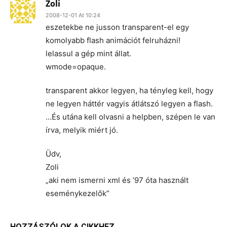
Zoli
2008-12-01 At 10:24
eszetekbe ne jusson transparent-el egy
komolyabb flash animációt felruházni!
lelassul a gép mint állat.
wmode=opaque.
transparent akkor legyen, ha tényleg kell, hogy
ne legyen háttér vagyis átlátszó legyen a flash.
…És utána kell olvasni a helpben, szépen le van
írva, melyik miért jó.
Üdv,
Zoli
„aki nem ismerni xml és ’97 óta használt
eseménykezelők”
HOZZÁSZÓLOK A CIKKHEZ