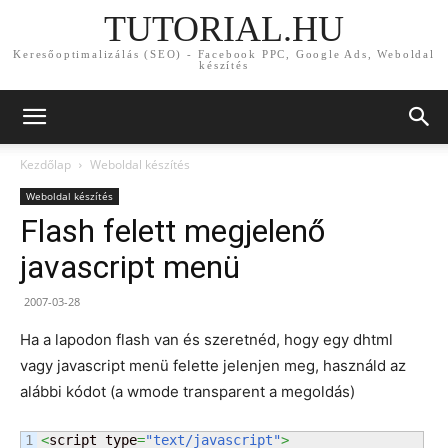
TUTORIAL.HU
Keresőoptimalizálás (SEO) - Facebook PPC, Google Ads, Weboldal
készítés
Kezdőlap
Weboldal készítés
Weboldal készítés
Flash felett megjelenő
javascript menü
2007-03-28
Ha a lapodon flash van és szeretnéd, hogy egy dhtml
vagy javascript menü felette jelenjen meg, használd az
alábbi kódot (a wmode transparent a megoldás)
1

<
script type
=
"text/javascript"
>