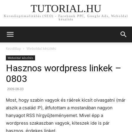
TUTORIAL.HU
Keresőoptimalizálás (SEO) - Facebook PPC, Google Ads, Weboldal
készítés
Kezdőlap
Weboldal készítés
Weboldal készítés
Hasznos wordpress linkek –
0803
2009-08-03
Most, hogy szabin vagyok és ráérek kicsit olvasgatni (már
alszik a család :P), átfutottam a mostanában nagyon
hanyagot RSS hírgyűjteményemet. Mivel épp a
wordpress szakaszban vagyok, kiteszek ide is pár
hasznos, érdekes linket.