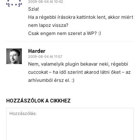
2009-08-04 At 10:42
Szia!
Ha a régebbi írásokra kattintok lent, akkor miért
nem lapoz vissza?
Csak engem nem szeret a WP? :)
Harder
2009-08-04 At 11:07
Nem, valamelyik plugin bekavar neki, régebbi
cuccokat – ha idő szerint akarod látni őket – az
arhívumból érsz el. :)
HOZZÁSZÓLOK A CIKKHEZ