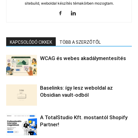
sitebuild, weboldal készítés témakörben mozogtam.
KAPCSOLÓDÓ CIKKEK
TÖBB A SZERZŐTŐL
WCAG és webes akadálymentesítés
Baselinks: így lesz weboldal az
Obsidian vault-odból
A TotalStudio Kft. mostantól Shopify
Partner!