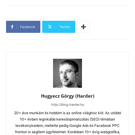
Facebook
Twitter
Hugyecz Görgy (Harder)
http://blog.harder.hu
20+ éve munkám és hobbim is az online világhoz köt. Az utóbbi
10+ évben leginkább keresőopimalizálás (SEO) témában
tevékenykedem, mellette pedig Google Ads és Facebook PPC
fronton is segítem ügyfeleimet. Korábban 10+ évig webgrafika,