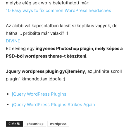
melybe elég sok wp-s belefuthatott már:
10 Easy ways to fix common WordPress headaches
Az alábbival kapcsolatban kicsit szkeptikus vagyok, de
hátha … próbálta már valaki? :)
DIVINE
Ez elvileg egy
ingyenes Photoshop plugin, mely képes a
PSD-ből wordpress theme-t készíteni
.
Jquery wordpress plugin gyűjtemény
, az „Infinite scroll
plugin” kimondottan jópofa :)
jQuery WordPress Plugins
jQuery WordPress Plugins Strikes Again
CÍMKÉK
photoshop
wordpress