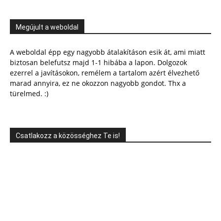
Megújult a weboldal
A weboldal épp egy nagyobb átalakításon esik át, ami miatt
biztosan belefutsz majd 1-1 hibába a lapon. Dolgozok
ezerrel a javításokon, remélem a tartalom azért élvezhető
marad annyira, ez ne okozzon nagyobb gondot. Thx a
türelmed. :)
Csatlakozz a közösséghez Te is!