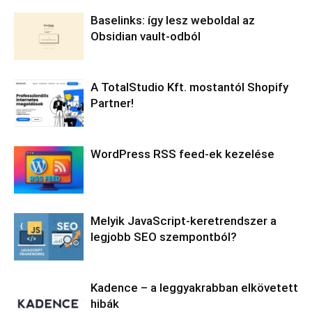
Baselinks: így lesz weboldal az
Obsidian vault-odból
A TotalStudio Kft. mostantól Shopify
Partner!
WordPress RSS feed-ek kezelése
Melyik JavaScript-keretrendszer a
legjobb SEO szempontból?
Kadence – a leggyakrabban elkövetett
hibák