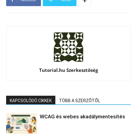
Tutorial.hu Szerkesztőség
KAPCSOLÓDÓ CIKKEK
TÖBB A SZERZŐTŐL
WCAG és webes akadálymentesítés