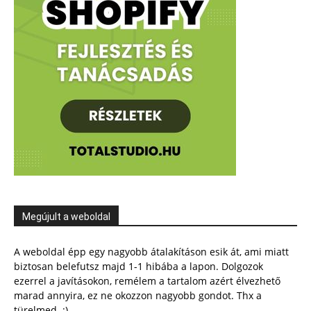
Megújult a weboldal
A weboldal épp egy nagyobb átalakításon esik át, ami miatt
biztosan belefutsz majd 1-1 hibába a lapon. Dolgozok
ezerrel a javításokon, remélem a tartalom azért élvezhető
marad annyira, ez ne okozzon nagyobb gondot. Thx a
türelmed. :)