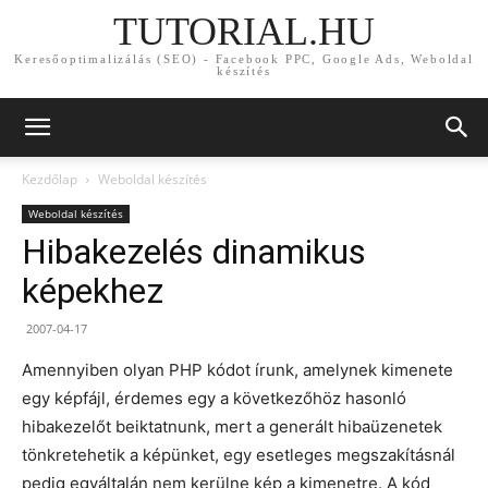
TUTORIAL.HU
Keresőoptimalizálás (SEO) - Facebook PPC, Google Ads, Weboldal
készítés
Kezdőlap
Weboldal készítés
Weboldal készítés
Hibakezelés dinamikus
képekhez
2007-04-17
Amennyiben olyan PHP kódot írunk, amelynek kimenete
egy képfájl, érdemes egy a következőhöz hasonló
hibakezelőt beiktatnunk, mert a generált hibaüzenetek
tönkretehetik a képünket, egy esetleges megszakításnál
pedig egyáltalán nem kerülne kép a kimenetre. A kód