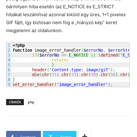
bármilyen hiba esetén (az E_NOTICE és E_STRICT
hibákat leszámítva) azonnal kiküld egy üres, 1*1 pixeles
GIF fájlt, így biztosan nem fog a „hiányzó kép” keret
megjelenni az oldalunkon.
1

<?php
2

function
 image_error_handler
(
$errorNo
,
$errorStrin
3

if
(
$errorNo
==
E_NOTICE
||
(
defined
(
'E_STR
4

return
;
5

}
6

header
(
'Content-type: image/gif'
)
;
7

die
(
chr
(
71
)
.
chr
(
73
)
.
chr
(
70
)
.
chr
(
56
)
.
chr
(
57
8

}
set_error_handler
(
'image_error_handler'
)
;
CÍMKÉK
php
Facebook
Twitter