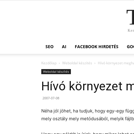
Ker
SEO
AI
FACEBOOK HIRDETÉS
GO
Kezdőlap
Weboldal készítés
Hívó környezet megh
Weboldal készítés
Hívó környezet 
2007-07-08
Néha jól jöhet, ha tudjuk, hogy egy-egy fü
mely osztály mely metódusából, melyik fájlbó