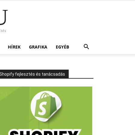
U
ítés
HÍREK
GRAFIKA
EGYÉB
Shopify fejlesztés és tanácsadás