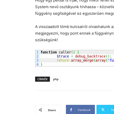
Hogy egy példát is írjak, hogy mikor lehet e
System nevű osztályunk hívhassa – közvetle
függvény segítségével ez egyszerűen mego
A visszaadott tömb kulcsairól olvashatunk 
megjegyezni, hogy pont ennek a függvényne
szükségünk!
1

function
 caller
(
)
{
2

$trace
=
debug_backtrace
(
)
;
3

return
array_merge
(
array
(
'fu
}
CÍMKÉK
php
Facebook
Tw
Share