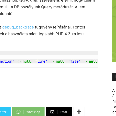
z hasznos: tegyük fel, szeretnénk elérni, hogy csak a
nül – a DB osztályunk Query metódusát. A lenti
ldható.
az
debug_backtrace
függvény leírásánál. Fontos
k a használata miatt legalább PHP 4.3-ra lesz
nction'
=>
null
,
'line'
=>
null
,
'file'
=>
null
,
'class'
A 
át
hi
r
a
itter
WhatsApp
Email