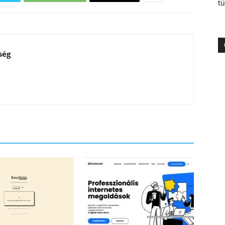
tü
ség