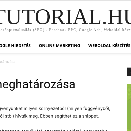
TUTORIAL.H
esőoptimalizálás (SEO) - Facebook PPC, Google Ads, Weboldal kész
OGLE HIRDETÉS
ONLINE MARKETING
WEBOLDAL KÉSZÍTÉS
atározása
meghatározása
ggvényünket milyen környezetből (milyen függvényből,
l stb.) hívták meg. Ebben segíthet ez a snippet.