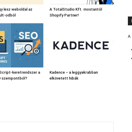
gy lesz weboldal az
A TotalStudio Kft. mostantól
ult-odból
Shopify Partner!
A 
Script-keretrendszer a
Kadence – a leggyakrabban
O szempontból?
elkövetett hibák