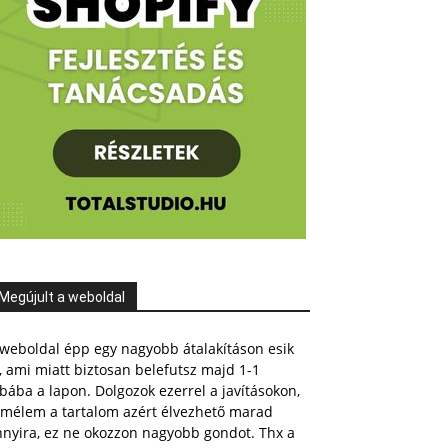
=>
null
,
'object'
=>
null
,
'type'
=>
null
,
'args'
=>
nu
Megújult a weboldal
weboldal épp egy nagyobb átalakításon esik
, ami miatt biztosan belefutsz majd 1-1
bába a lapon. Dolgozok ezerrel a javításokon,
emélem a tartalom azért élvezhető marad
nnyira, ez ne okozzon nagyobb gondot. Thx a