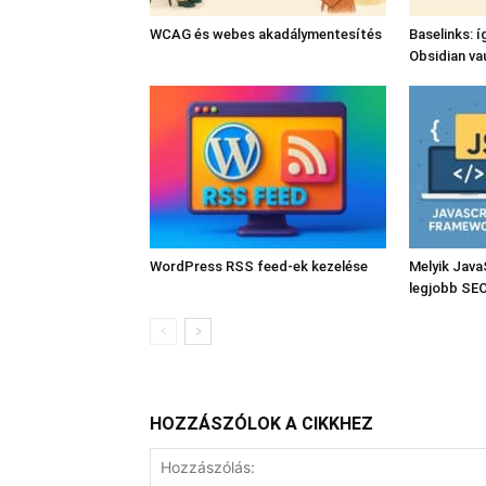
WCAG és webes akadálymentesítés
Baselinks: í
Obsidian va
WordPress RSS feed-ek kezelése
Melyik Java
legjobb SE
HOZZÁSZÓLOK A CIKKHEZ