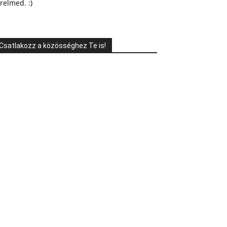
relmed. :)
Csatlakozz a közösséghez Te is!