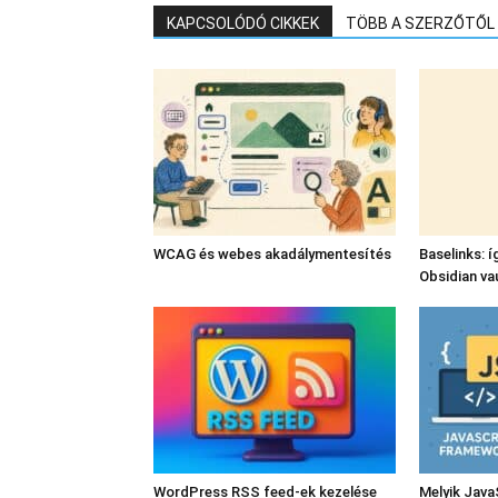
KAPCSOLÓDÓ CIKKEK
TÖBB A SZERZŐTŐL
WCAG és webes akadálymentesítés
Baselinks: í
Obsidian va
WordPress RSS feed-ek kezelése
Melyik Java