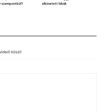
O szempontból?
elkövetett hibák
ideó! köszi!