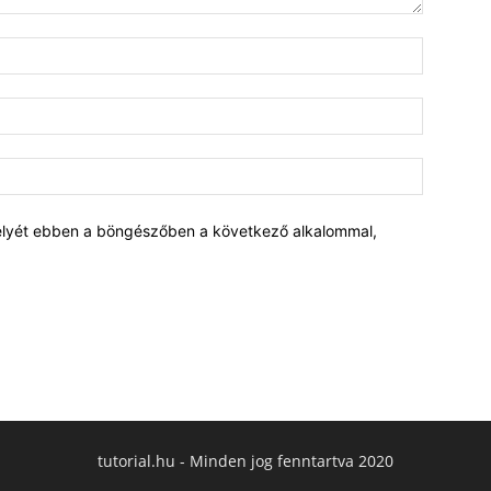
elyét ebben a böngészőben a következő alkalommal,
tutorial.hu - Minden jog fenntartva 2020