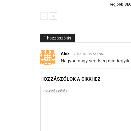
legjobb SE
1 hozzászólás
Alex
2012-10-05 At 17:51
Nagyon nagy segítség mindegyik v
HOZZÁSZÓLOK A CIKKHEZ