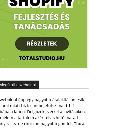
Megújult a weboldal
weboldal épp egy nagyobb átalakításon esik
, ami miatt biztosan belefutsz majd 1-1
bába a lapon. Dolgozok ezerrel a javításokon,
emélem a tartalom azért élvezhető marad
nnyira, ez ne okozzon nagyobb gondot. Thx a