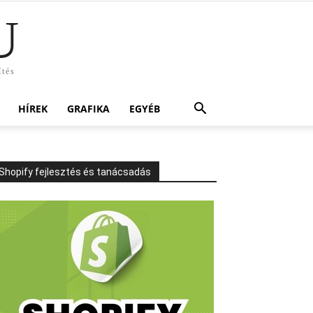
U
ítés
HÍREK
GRAFIKA
EGYÉB
Shopify fejlesztés és tanácsadás