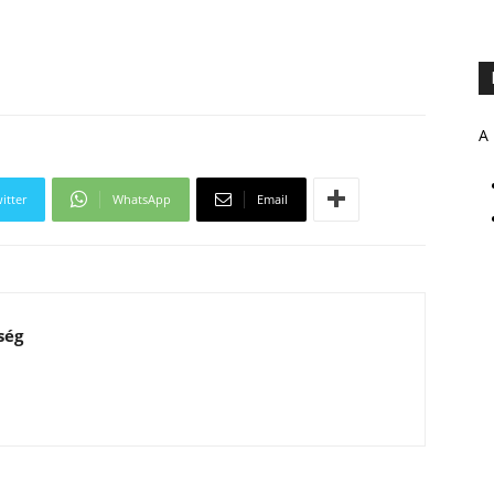
A 
itter
WhatsApp
Email
ség