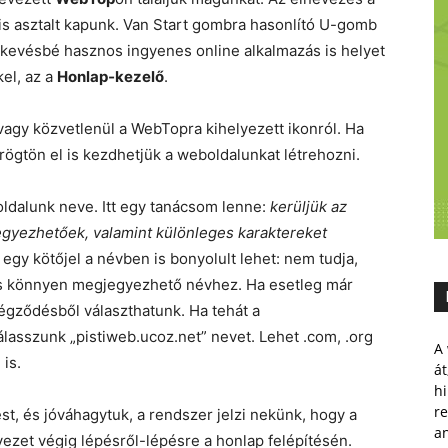
is asztalt kapunk. Van Start gombra hasonlító U-gomb
evésbé hasznos ingyenes online alkalmazás is helyet
el, az a
Honlap‑kezelő
.
vagy közvetlenül a WebTopra kihelyezett ikonról. Ha
 rögtön el is kezdhetjük a weboldalunkat létrehozni.
boldalunk neve. Itt egy tanácsom lenne:
kerüljük az
gyezhetőek, valamint különleges karaktereket
egy kötőjel a névben is bonyolult lehet: nem tudja,
d és könnyen megjegyezhető névhez. Ha esetleg már
 végződésből választhatunk. Ha tehát a
álasszunk „pistiweb.ucoz.net” nevet. Lehet .com, .org
A 
is.
át
hi
r
st, és jóváhagytuk, a rendszer jelzi nekünk, hogy a
a
vezet végig lépésről-lépésre a honlap felépítésén.