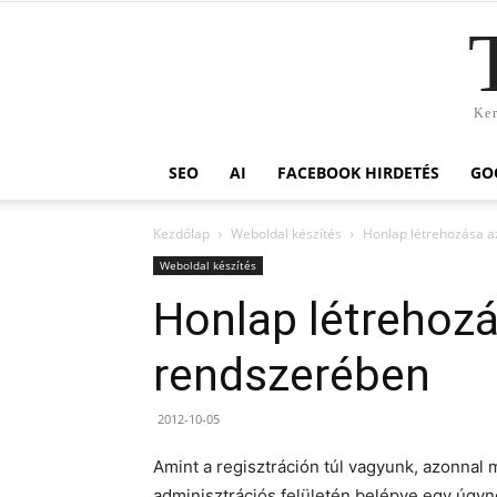
Ker
SEO
AI
FACEBOOK HIRDETÉS
GO
Kezdőlap
Weboldal készítés
Honlap létrehozása 
Weboldal készítés
Honlap létrehoz
rendszerében
2012-10-05
Amint a regisztráción túl vagyunk, azonnal
adminisztrációs felületén belépve egy úgy