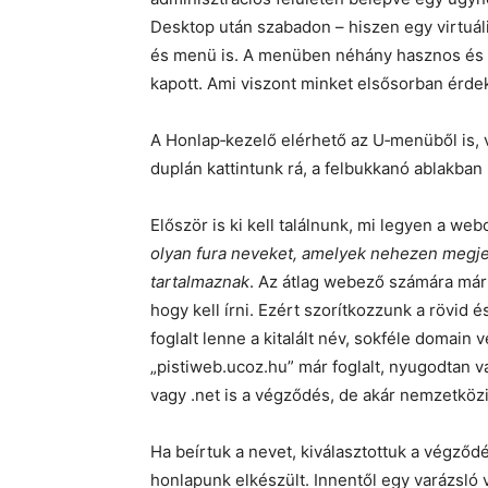
Desktop után szabadon – hiszen egy virtuál
és menü is. A menüben néhány hasznos és k
kapott. Ami viszont minket elsősorban érdek
A Honlap‑kezelő elérhető az U‑menüből is, 
duplán kattintunk rá, a felbukkanó ablakban
Először is ki kell találnunk, mi legyen a we
olyan fura neveket, amelyek nehezen megje
tartalmaznak
. Az átlag webező számára már 
hogy kell írni. Ezért szorítkozzunk a rövi
foglalt lenne a kitalált név, sokféle domain
„pistiweb.ucoz.hu” már foglalt, nyugodtan v
vagy .net is a végződés, de akár nemzetközi 
Ha beírtuk a nevet, kiválasztottuk a végződé
honlapunk elkészült. Innentől egy varázsló 