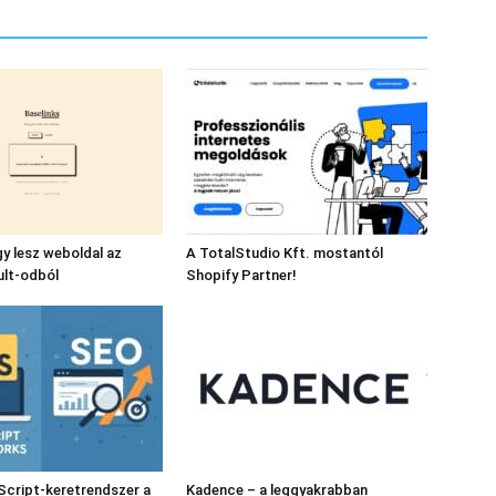
gy lesz weboldal az
A TotalStudio Kft. mostantól
ult-odból
Shopify Partner!
Script-keretrendszer a
Kadence – a leggyakrabban