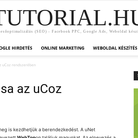
TUTORIAL.H
esőoptimalizálás (SEO) - Facebook PPC, Google Ads, Weboldal kész
OGLE HIRDETÉS
ONLINE MARKETING
WEBOLDAL KÉSZÍTÉS
az uCoz rendszerében
ása az uCoz
 meg is kezdhetjük a berendezkedést. A uNet
nevezett
WebTop
on találjuk magunkat. Az elnevezés a