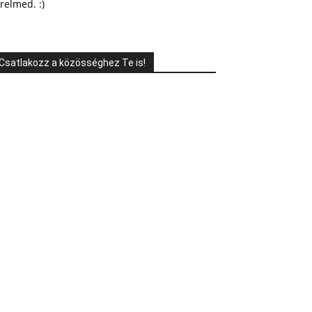
relmed. :)
Csatlakozz a közösséghez Te is!