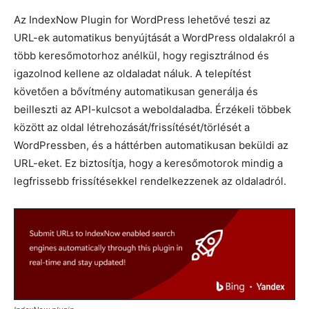
Az IndexNow Plugin for WordPress lehetővé teszi az
URL-ek automatikus benyújtását a WordPress oldalakról a
több keresőmotorhoz anélkül, hogy regisztrálnod és
igazolnod kellene az oldaladat náluk. A telepítést
követően a bővítmény automatikusan generálja és
beilleszti az API-kulcsot a weboldaladba. Érzékeli többek
között az oldal létrehozását/frissítését/törlését a
WordPressben, és a háttérben automatikusan beküldi az
URL-eket. Ez biztosítja, hogy a keresőmotorok mindig a
legfrissebb frissítésekkel rendelkezzenek az oldaladról.