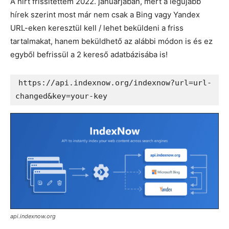
A hírt frissítettem 2022. januárjában, mert a legújabb
hírek szerint most már nem csak a Bing vagy Yandex
URL-eken keresztül kell / lehet beküldeni a friss
tartalmakat, hanem beküldhető az alábbi módon is és ez
egyből befrissül a 2 kereső adatbázisába is!
https://api.indexnow.org/indexnow?url=url-
changed&key=your-key
api.indexnow.org