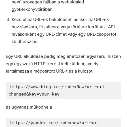
nevű szöveges fájlban a weboldalad
gyökérkönyvtárában.
Kezd el az URL-ek beküldését, amikor az URL-ek
hozzáadásra, frissítésre vagy törlésre kerülnek. API-
hívásonként egy URL-címet vagy egy URL-csoportot
küldhetsz be.
Egy URL elküldése pedig meglehetősen egyszerű, hiszen
egy egyszerű HTTP-kérést kell küldeni, amely
tartalmazza a módosított URL-t és a kulcsot.
https://www.bing.com/IndexNow?url=url-
changed&key=your-key
és ugyanez működne a
https://yandex.com/indexnow?url=url-