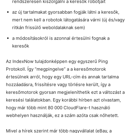
rendszeresen kiszolgálni a keresők robotjait
az új tartalmakat gyorsabban fogják látni a keresők,
mert nem kell a robotok látogatására várni (új és/vagy
ritkán frissülő weboldalaknak sem)
a módosításokról is azonnal értesülni fognak a
keresők
Az IndexNow tulajdonképpen egy egyszerű Ping
Protokoll. Így “megpingelve” a a keresőmotorok
értesülnek arról, hogy egy URL-cím és annak tartalma
hozzáadásra, frissítésre vagy törlésre került, így a
keresőmotorok gyorsan megjeleníthetik ezt a változást a
keresési találatokban. Egy korábbi hírben azt olvastam,
hogy már több mint 80 000 CloudFlare-t használó
webhelyen használják, ez a szám azóta csak nőhetett.
Mivel a hírek szerint már több nagyvállalat (eBay, a