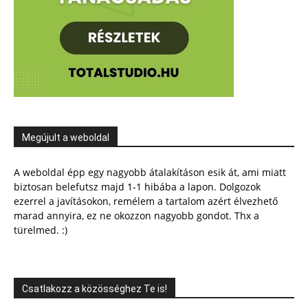
Megújult a weboldal
A weboldal épp egy nagyobb átalakításon esik át, ami miatt
biztosan belefutsz majd 1-1 hibába a lapon. Dolgozok
ezerrel a javításokon, remélem a tartalom azért élvezhető
marad annyira, ez ne okozzon nagyobb gondot. Thx a
türelmed. :)
Csatlakozz a közösséghez Te is!