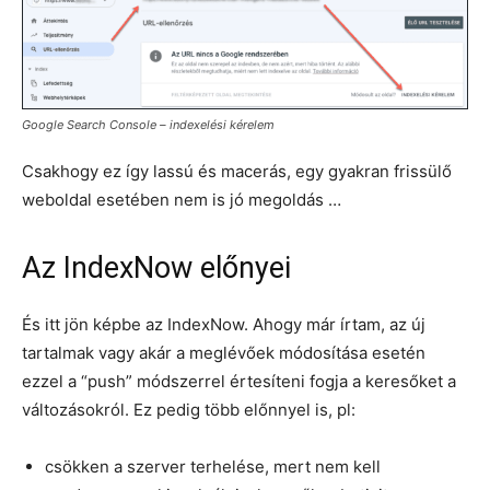
Google Search Console – indexelési kérelem
Csakhogy ez így lassú és macerás, egy gyakran frissülő
weboldal esetében nem is jó megoldás …
Az IndexNow előnyei
És itt jön képbe az IndexNow. Ahogy már írtam, az új
tartalmak vagy akár a meglévőek módosítása esetén
ezzel a “push” módszerrel értesíteni fogja a keresőket a
változásokról. Ez pedig több előnnyel is, pl:
csökken a szerver terhelése, mert nem kell