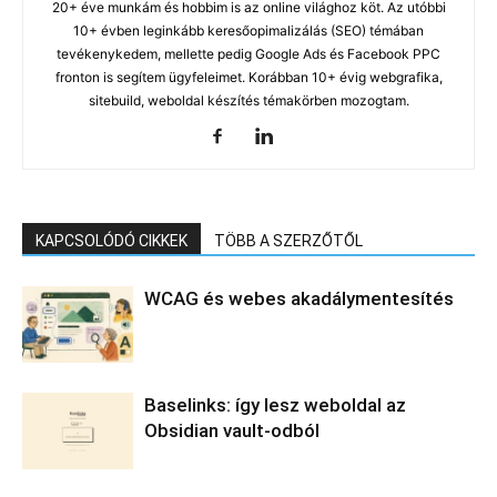
20+ éve munkám és hobbim is az online világhoz köt. Az utóbbi
10+ évben leginkább keresőopimalizálás (SEO) témában
tevékenykedem, mellette pedig Google Ads és Facebook PPC
fronton is segítem ügyfeleimet. Korábban 10+ évig webgrafika,
sitebuild, weboldal készítés témakörben mozogtam.
KAPCSOLÓDÓ CIKKEK
TÖBB A SZERZŐTŐL
WCAG és webes akadálymentesítés
Baselinks: így lesz weboldal az
Obsidian vault-odból