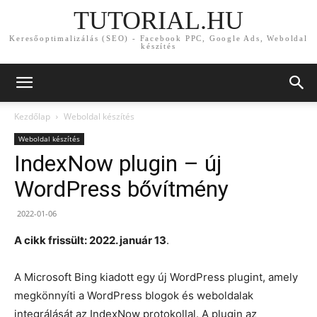
TUTORIAL.HU
Keresőoptimalizálás (SEO) - Facebook PPC, Google Ads, Weboldal
készítés
Kezdőlap
Weboldal készítés
Weboldal készítés
IndexNow plugin – új
WordPress bővítmény
2022-01-06
A cikk frissült: 2022. január 13
.
A Microsoft Bing kiadott egy új WordPress plugint, amely
megkönnyíti a WordPress blogok és weboldalak
integrálását az IndexNow protokollal. A plugin az