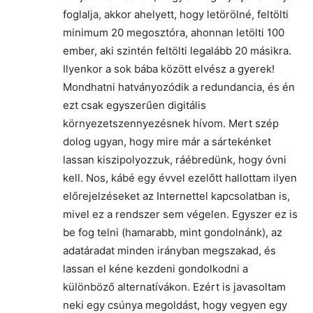
foglalja, akkor ahelyett, hogy letörölné, feltölti
minimum 20 megosztóra, ahonnan letölti 100
ember, aki szintén feltölti legalább 20 másikra.
Ilyenkor a sok bába között elvész a gyerek!
Mondhatni hatványozódik a redundancia, és én
ezt csak egyszerűen digitális
környezetszennyezésnek hívom. Mert szép
dolog ugyan, hogy mire már a sártekénket
lassan kiszipolyozzuk, ráébredünk, hogy óvni
kell. Nos, kábé egy évvel ezelőtt hallottam ilyen
előrejelzéseket az Internettel kapcsolatban is,
mivel ez a rendszer sem végelen. Egyszer ez is
be fog telni (hamarabb, mint gondolnánk), az
adatáradat minden irányban megszakad, és
lassan el kéne kezdeni gondolkodni a
különböző alternatívákon. Ezért is javasoltam
neki egy csúnya megoldást, hogy vegyen egy