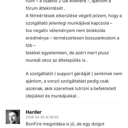
rülni – a csábító 2 GB ellenére -, ajánlom a
fórum áttekintését .
A félreértések elkerülése végett jelzem, hogy a
szolgáltató jelenlegi munkájával kapcsola –
tos negatív véleményem nem blokkolás
eredménye – természetesen bosszankodom a
töb –
biekkel egyetemben, de azért mert plusz
munkát okoz az áttelepülés is .
A szolgáltatót ( support gárdáját ) senkinek nem
ajánlom, a vonzó szolgáltatást pedig csak
azoknak, akik szeretnek lutrizni a befektetett
idejükkel és munkájukkal .
Harder
2008-04-05 At 08:48
BonFire megoldása is jó, de egy dolgot