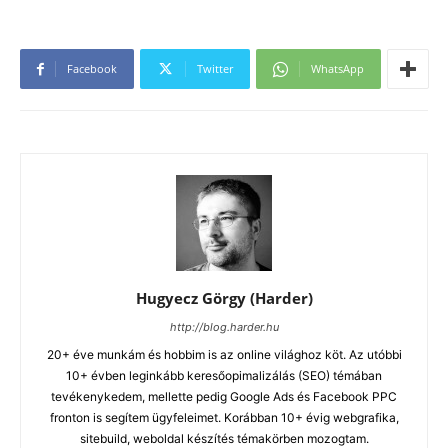
Facebook
Twitter
WhatsApp
Hugyecz Görgy (Harder)
http://blog.harder.hu
20+ éve munkám és hobbim is az online világhoz köt. Az utóbbi
10+ évben leginkább keresőopimalizálás (SEO) témában
tevékenykedem, mellette pedig Google Ads és Facebook PPC
fronton is segítem ügyfeleimet. Korábban 10+ évig webgrafika,
sitebuild, weboldal készítés témakörben mozogtam.