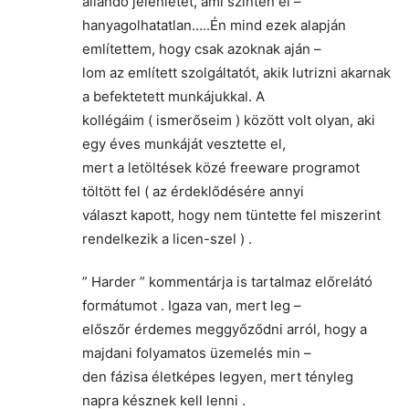
állandó jelenlétet, ami szintén el –
hanyagolhatatlan…..Én mind ezek alapján
említettem, hogy csak azoknak aján –
lom az említett szolgáltatót, akik lutrizni akarnak
a befektetett munkájukkal. A
kollégáim ( ismerőseim ) között volt olyan, aki
egy éves munkáját vesztette el,
mert a letöltések közé freeware programot
töltött fel ( az érdeklődésére annyi
választ kapott, hogy nem tüntette fel miszerint
rendelkezik a licen-szel ) .
” Harder ” kommentárja is tartalmaz előrelátó
formátumot . Igaza van, mert leg –
előszőr érdemes meggyőződni arról, hogy a
majdani folyamatos üzemelés min –
den fázisa életképes legyen, mert tényleg
napra késznek kell lenni .