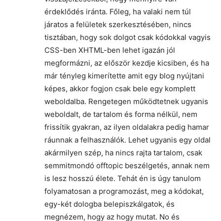
érdeklődés iránta. Főleg, ha valaki nem túl
járatos a felületek szerkesztésében, nincs
tisztában, hogy sok dolgot csak kódokkal vagyis
CSS-ben XHTML-ben lehet igazán jól
megformázni, az először kezdje kicsiben, és ha
már tényleg kimerítette amit egy blog nyújtani
képes, akkor fogjon csak bele egy komplett
weboldalba. Rengetegen működtetnek ugyanis
weboldalt, de tartalom és forma nélkül, nem
frissítik gyakran, az ilyen oldalakra pedig hamar
ráunnak a felhasználók. Lehet ugyanis egy oldal
akármilyen szép, ha nincs rajta tartalom, csak
semmitmondó offtopic beszélgetés, annak nem
is lesz hosszú élete. Tehát én is úgy tanulom
folyamatosan a programozást, meg a kódokat,
egy-két dologba belepiszkálgatok, és
megnézem, hogy az hogy mutat. No és