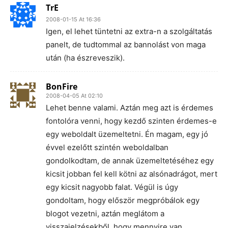
TrE
2008-01-15 At 16:36
Igen, el lehet tüntetni az extra-n a szolgáltatás
panelt, de tudtommal az bannolást von maga
után (ha észreveszik).
BonFire
2008-04-05 At 02:10
Lehet benne valami. Aztán meg azt is érdemes
fontolóra venni, hogy kezdő szinten érdemes-e
egy weboldalt üzemeltetni. Én magam, egy jó
évvel ezelőtt szintén weboldalban
gondolkodtam, de annak üzemeltetéséhez egy
kicsit jobban fel kell kötni az alsónadrágot, mert
egy kicsit nagyobb falat. Végül is úgy
gondoltam, hogy először megpróbálok egy
blogot vezetni, aztán meglátom a
visszajelzésekből, hogy mennyire van