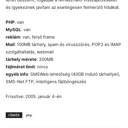
és igyekeznek javítani az esetlegesen felmerülő hibákat.
PHP
: van
MySQL
: van
reklám
: van, felső frame
Mail
: 100MB tárhely, spam és vírusszűrés, POP3 és IMAP
szolgáltaltatás, webmail
tárhely mérete
: 300MB
fájlméret limit
: nincs
egyéb info
: SMSWeb lehetőség (40GB induló tárhellyel),
SMS-Net FTP, intelligens fájlböngészés
Frissítve: 2005. január 4-én
CÍMKÉK
php