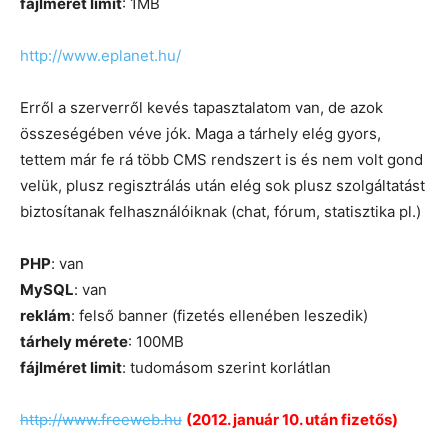
fájlméret limit
: 1MB
http://www.eplanet.hu/
Erről a szerverről kevés tapasztalatom van, de azok
összeségében véve jók. Maga a tárhely elég gyors,
tettem már fe rá több CMS rendszert is és nem volt gond
velük, plusz regisztrálás után elég sok plusz szolgáltatást
biztosítanak felhasználóiknak (chat, fórum, statisztika pl.)
PHP
: van
MySQL
: van
reklám
: felső banner (fizetés ellenében leszedik)
tárhely mérete
: 100MB
fájlméret limit
: tudomásom szerint korlátlan
http://www.freeweb.hu
(2012. január 10. után fizetős)