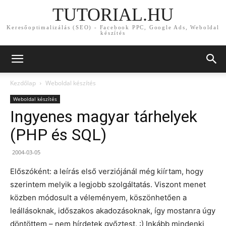
TUTORIAL.HU
Keresőoptimalizálás (SEO) - Facebook PPC, Google Ads, Weboldal
készítés
Kezdőlap
Weboldal készítés
Weboldal készítés
Ingyenes magyar tárhelyek
(PHP és SQL)
2004-03-05
Előszóként: a leírás első verziójánál még kiírtam, hogy
szerintem melyik a legjobb szolgáltatás. Viszont menet
közben módosult a véleményem, köszönhetően a
leállásoknak, időszakos akadozásoknak, így mostanra úgy
döntöttem – nem hírdetek győztest. :) Inkább mindenki