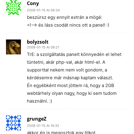
Cony
2008-01-15 At 06:34
beszúrsz egy ennyit extrán a mögé:
<!—-> és láss csodát nincs ott a panel! :)
bolyzsolt
2008-01-15 At 08:21
TrE: a szolgáltatás panelt könnyedén el lehet
tüntetni, akár php-val, akár html-el. A
supporttal nekem nem volt gondom, a
kérdésemre már másnap kaptam választ.
Én egyébként most jöttem rá, hogy a 2GB
webtárhely olyan nagy, hogy ki sem tudom
használni. :)
grungeZ
2008-01-15 At 16:32
akkor én is megosztok egy titkot,