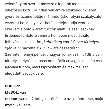
véleményem szerint messze a legjobb most az összes
lehetőség közül. Minden van amire szükségünk lehet,
gyors és üzemeltetője már induláskor olyan szabályzatot
vezetett be, mellyel várhatóan elejét tudja venni a
szervert elöntő warez cuccok miatti lelassulásoknak.
Érdemes fontolóra venni a honlapon most látható
felhívást is, miszerint „
Lehetőség van 1 Gbyte tárhelyet
igényelni havonta 1200 Ft + áfa összegért
.”
Szerintem ennyi pénzért nagyon jónak számít 1GB olyan
tárhely, melyről biztosan nem törlik anyagainkat – én csak
ajánlani tudom, mert kipróbáltam és maximálisan
elégedett vagyok vele.
PHP
: van
MySQL
: van
reklám
: van de 2 hétig kipróbálható az „eltüntetése, majd
fizetni kell érte