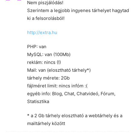
Nem piszjálódás!
Szerintem a legjobb ingyenes tárhelyet hagytad
ki a felsorolásból!
http://extra.hu
PHP: van
MySQL: van (100Mb)
reklám: nincs (!)
Mail: van (elosztható tárhely*)
tárhely mérete: 2Gb
fájlméret limit: nincs infóm :(
egyéb info: Blog, Chat, Chatvideó, Fórum,
Statisztika
* a 2 Gb tárhely elosztható a webtárhely és a
mailtárhely között