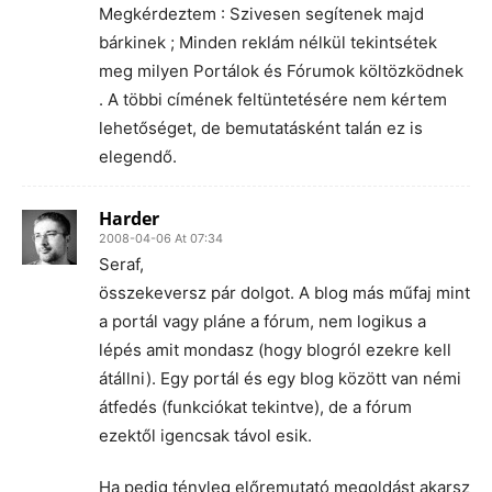
Megkérdeztem : Szivesen segítenek majd
bárkinek ; Minden reklám nélkül tekintsétek
meg milyen Portálok és Fórumok költözködnek
. A többi címének feltüntetésére nem kértem
lehetőséget, de bemutatásként talán ez is
elegendő.
Harder
2008-04-06 At 07:34
Seraf,
összekeversz pár dolgot. A blog más műfaj mint
a portál vagy pláne a fórum, nem logikus a
lépés amit mondasz (hogy blogról ezekre kell
átállni). Egy portál és egy blog között van némi
átfedés (funkciókat tekintve), de a fórum
ezektől igencsak távol esik.
Ha pedig tényleg előremutató megoldást akarsz