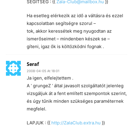
SEGÍTSÉG : {{
Zala-Club@mailbox.hu
}}
Ha esetleg elérkezik az idő a váltásra és ezzel
kapcsolatban segítségre szorul –
tok, akkor keressétek meg nyugodtan az
ismerőseimet – mindenben készek se –
gíteni, igaz ők is költözködni fognak .
Seraf
2008-04-05 At 18:01
Ja igen, elfelejtettem .
A ‘ grungeZ ‘ által javasolt szolgáltatót jelenleg
vizsgáljuk át a fent említett szempontok szerint,
és úgy tűnik minden szükséges paraméternek
megfelel.
LAPJUK : {{
http://ZalaClub.extra.hu
}}