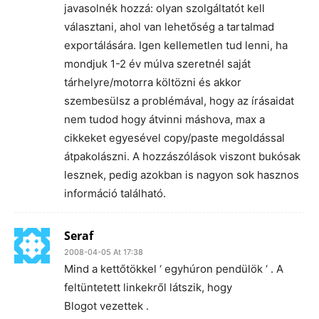
javasolnék hozzá: olyan szolgáltatót kell
választani, ahol van lehetőség a tartalmad
exportálására. Igen kellemetlen tud lenni, ha
mondjuk 1-2 év múlva szeretnél saját
tárhelyre/motorra költözni és akkor
szembesülsz a problémával, hogy az írásaidat
nem tudod hogy átvinni máshova, max a
cikkeket egyesével copy/paste megoldással
átpakolászni. A hozzászólások viszont bukósak
lesznek, pedig azokban is nagyon sok hasznos
információ található.
Seraf
2008-04-05 At 17:38
Mind a kettőtökkel ‘ egyhúron pendülök ‘ . A
feltüntetett linkekről látszik, hogy
Blogot vezettek .