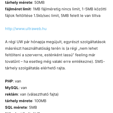
tárhely mérete
: 50MB
fájlméret limit
: 1MB fájlméretig nincs limit, 1-5MB közötti
fájlok feltöltése 1.5kb/sec limit, 5MB felett le van tiltva
http://www.ultraweb.hu
A régi UW pár hónapja megújult, egyrészt szolgáltatások
másrészt használhatóság terén is (a régi „nem lehet
feltölteni a szerverre, esténként lassú” feeling már
tovatűnt – ha esetleg még valaki erre emlékezne). SMS-
tárhely szolgáltatás elérhető rajta.
PHP
: van
MySQL
: van
reklám
: van (választható fajta)
tárhely mérete
: 100MB
SQL mérete
: 5MB