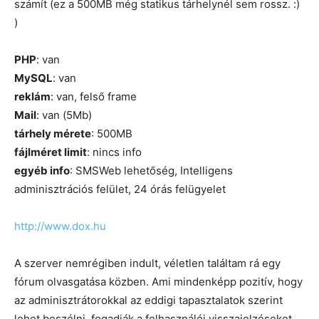
számít (ez a 500MB még statikus tárhelynél sem rossz. :)
)
PHP
: van
MySQL
: van
reklám
: van, felső frame
Mail
: van (5Mb)
tárhely mérete
: 500MB
fájlméret limit
: nincs info
egyéb info
: SMSWeb lehetőség, Intelligens
adminisztrációs felület, 24 órás felügyelet
http://www.dox.hu
A szerver nemrégiben indult, véletlen találtam rá egy
fórum olvasgatása közben. Ami mindenképp pozitív, hogy
az adminisztrátorokkal az eddigi tapasztalatok szerint
lehet beszélni, fogadják a felhasználói visszajelzéseket