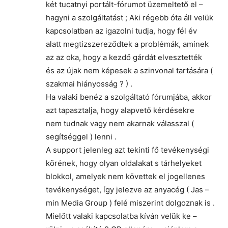
két tucatnyi portált-fórumot üzemeltető el –
hagyni a szolgáltatást ; Aki régebb óta áll velük
kapcsolatban az igazolni tudja, hogy fél év
alatt megtizszereződtek a problémák, aminek
az az oka, hogy a kezdő gárdát elvesztették
és az újak nem képesek a szinvonal tartására (
szakmai hiányosság ? ) .
Ha valaki benéz a szolgáltató fórumjába, akkor
azt tapasztalja, hogy alapvető kérdésekre
nem tudnak vagy nem akarnak válasszal (
segítséggel ) lenni .
A support jelenleg azt tekinti fő tevékenységi
körének, hogy olyan oldalakat s tárhelyeket
blokkol, amelyek nem követtek el jogellenes
tevékenységet, így jelezve az anyacég ( Jas –
min Media Group ) felé miszerint dolgoznak is .
Mielőtt valaki kapcsolatba kíván velük ke –