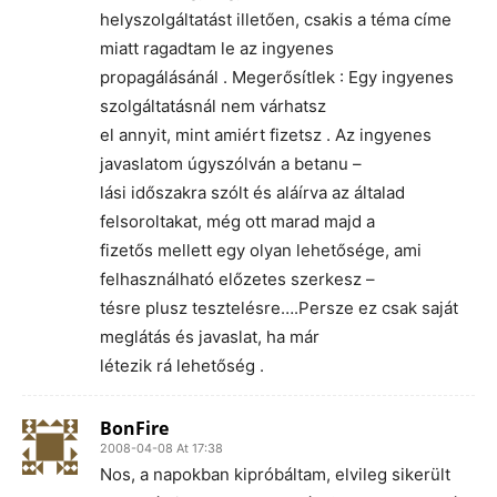
helyszolgáltatást illetően, csakis a téma címe
miatt ragadtam le az ingyenes
propagálásánál . Megerősítlek : Egy ingyenes
szolgáltatásnál nem várhatsz
el annyit, mint amiért fizetsz . Az ingyenes
javaslatom úgyszólván a betanu –
lási időszakra szólt és aláírva az általad
felsoroltakat, még ott marad majd a
fizetős mellett egy olyan lehetősége, ami
felhasználható előzetes szerkesz –
tésre plusz tesztelésre….Persze ez csak saját
meglátás és javaslat, ha már
létezik rá lehetőség .
BonFire
2008-04-08 At 17:38
Nos, a napokban kipróbáltam, elvileg sikerült