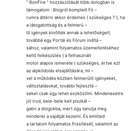
” BonFire ” hozzászólását több dologban is
támogatom : Blogról komplett Fó –
rumra áttérni akkor érdemes ( szükséges ? ), ha
a látogatottság és a felmerü –
lő igények kinőtték annak a lehetőségeit,
továbbá egy Portál és Fórum indítá –
sához, valamint folyamatos üzemeltetéséhez
kellő felkészülés ( a felhasznált
motor alapos ismerete ) szükséges, értve ezt
az alpkódolás elsajátítására, mi –
vel a működés közben felmerülő igényeket,
változtatásokat, további fejleszté –
seket csak úgy lehet eszközölni. Mindenesetre
jól írod, bele-bele kell piszkál –
gatni a dolgokba, mert úgy tanulja meg
mindenki a sajátját kezelni. És említed
a tartalom folyamatos frissítését, valamint az