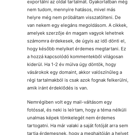
exportálni az oldal tartalmát. Gyakorlatban még
nem tudom, mennyire hatásos, mivel más
helyre még nem próbáltam visszatölteni. De
van nekem egy elegáns megoldásom. A cikkek,
amelyek szerzője én magam vagyok lehetnek
számomra érdekesek, de úgyis az idő dönti el,
hogy később melyiket érdemes megtartani. Ez
a hozzá kapcsolódó kommentekből világosan
kiderül. Ha 1-2 év múlva úgy döntök, hogy
vásárokok egy domaint, akkor valószínűleg a
régi tartalmakból is csak azok fognak felkerülni,
amik iránt érdeklődés is van.
Nemrégiben volt egy mail-váltásom egy
fotóssal, és neki is leírtam, hogy a téma nélküli
unalmas képek tömkelegét nem érdemes
tartogatni. Ha már valaki a saját fotóját arra sem
tartja érdemesnek, hogy a meghajtóján a helyet