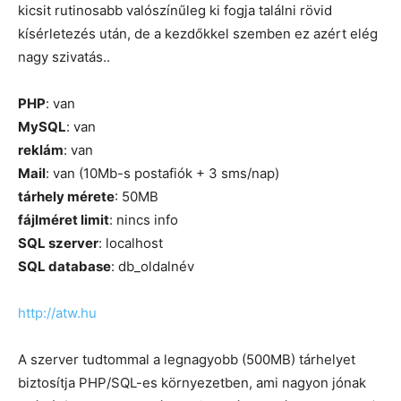
kicsit rutinosabb valószínűleg ki fogja találni rövid
kísérletezés után, de a kezdőkkel szemben ez azért elég
nagy szivatás..
PHP
: van
MySQL
: van
reklám
: van
Mail
: van (10Mb-s postafiók + 3 sms/nap)
tárhely mérete
: 50MB
fájlméret limit
: nincs info
SQL szerver
: localhost
SQL database
: db_oldalnév
http://atw.hu
A szerver tudtommal a legnagyobb (500MB) tárhelyet
biztosítja PHP/SQL-es környezetben, ami nagyon jónak