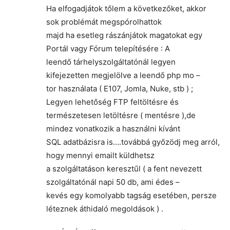
Ha elfogadjátok tőlem a következőket, akkor
sok problémát megspórolhattok
majd ha esetleg rászánjátok magatokat egy
Portál vagy Fórum telepítésére : A
leendő tárhelyszolgáltatónál legyen
kifejezetten megjelölve a leendő php mo –
tor használata ( E107, Jomla, Nuke, stb ) ;
Legyen lehetőség FTP feltöltésre és
természetesen letöltésre ( mentésre ),de
mindez vonatkozik a használni kívánt
SQL adatbázisra is….továbbá győzödj meg arról,
hogy mennyi emailt küldhetsz
a szolgáltatáson keresztűl ( a fent nevezett
szolgáltatónál napi 50 db, ami édes –
kevés egy komolyabb tagság esetében, persze
léteznek áthidaló megoldások ) .