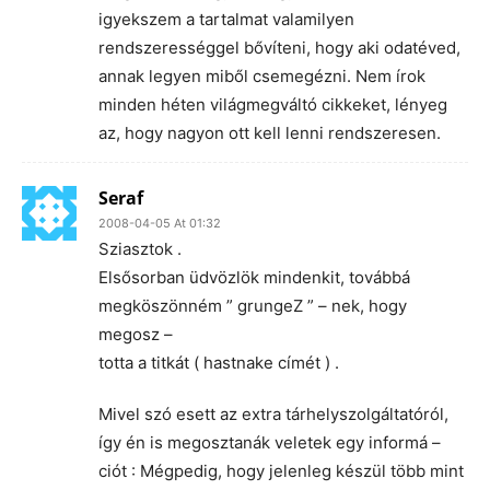
igyekszem a tartalmat valamilyen
rendszerességgel bővíteni, hogy aki odatéved,
annak legyen miből csemegézni. Nem írok
minden héten világmegváltó cikkeket, lényeg
az, hogy nagyon ott kell lenni rendszeresen.
Seraf
2008-04-05 At 01:32
Sziasztok .
Elsősorban üdvözlök mindenkit, továbbá
megköszönném ” grungeZ ” – nek, hogy
megosz –
totta a titkát ( hastnake címét ) .
Mivel szó esett az extra tárhelyszolgáltatóról,
így én is megosztanák veletek egy informá –
ciót : Mégpedig, hogy jelenleg készül több mint