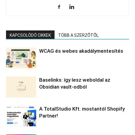
KAPCSOLÓDÓ CIKKEK
TÖBB A SZERZŐTŐL
WCAG és webes akadálymentesítés
Baselinks: így lesz weboldal az
Obsidian vault-odból
A TotalStudio Kft. mostantól Shopify
Partner!