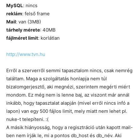
MySQL
: nincs
reklám
: felső frame
Mail
: van (3MB)
tárhely mérete
: 40MB
fájlméret limit
: korlátlan
http://www.tvn.hu
Erről a szerverről semmi tapasztalom nincs, csak nemrég
találtam. Maga a szolgáltatás honlapja nem túl
bizalomgerjesztő, aki megnézi, szerintem megérti miért
mondom. Ez még nem is lenne baj, az viszont már annál
inkább, hogy tapasztalat alapján (mivel erről nincs infó a
lapon) van egy 500 fájlos limit, mely miatt nem lehet pl.
nuke-t telepíteni. :(
A másik hiányosság, hogy a regisztráció után kapott mail-
ben nem írják le, mi a pontos db_host és db_név. Aki