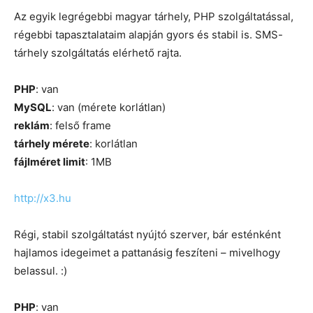
Az egyik legrégebbi magyar tárhely, PHP szolgáltatással,
régebbi tapasztalataim alapján gyors és stabil is. SMS-
tárhely szolgáltatás elérhető rajta.
PHP
: van
MySQL
: van (mérete korlátlan)
reklám
: felső frame
tárhely mérete
: korlátlan
fájlméret limit
: 1MB
http://x3.hu
Régi, stabil szolgáltatást nyújtó szerver, bár esténként
hajlamos idegeimet a pattanásig feszíteni – mivelhogy
belassul. :)
PHP
: van