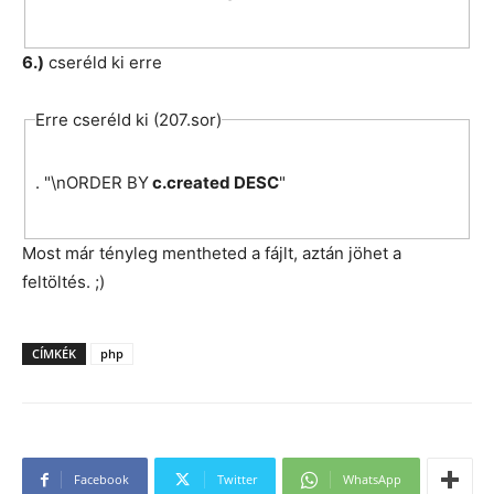
6.)
cseréld ki erre
Erre cseréld ki (207.sor)
. "\nORDER BY
c.created DESC
"
Most már tényleg mentheted a fájlt, aztán jöhet a
feltöltés. ;)
CÍMKÉK
php
Facebook
Twitter
WhatsApp