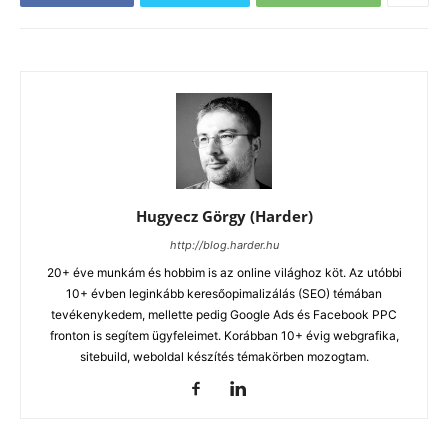
Hugyecz Görgy (Harder)
http://blog.harder.hu
20+ éve munkám és hobbim is az online világhoz köt. Az utóbbi
10+ évben leginkább keresőopimalizálás (SEO) témában
tevékenykedem, mellette pedig Google Ads és Facebook PPC
fronton is segítem ügyfeleimet. Korábban 10+ évig webgrafika,
sitebuild, weboldal készítés témakörben mozogtam.