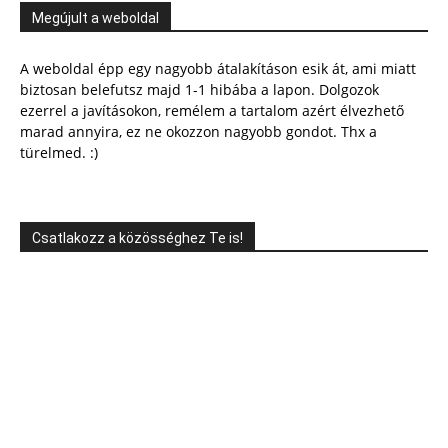
Megújult a weboldal
A weboldal épp egy nagyobb átalakításon esik át, ami miatt
biztosan belefutsz majd 1-1 hibába a lapon. Dolgozok
ezerrel a javításokon, remélem a tartalom azért élvezhető
marad annyira, ez ne okozzon nagyobb gondot. Thx a
türelmed. :)
Csatlakozz a közösséghez Te is!