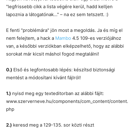
"legfrissebb cikk a lista végére kerül, hadd kelljen
lapoznia a látogatónak…" – na ez sem tetszett. :)
E fenti "problémára" jön most a megoldás. Ja és míg el
nem felejtem, a hack a
Mambo
4.5 109-es verziójához
van, a későbbi verziókban elképzelhető, hogy az alábbi
sorokat már kicsit máshol fogod megtalálni!
0.)
Első és legfontosabb lépés: készítsd biztonsági
mentést a módosítani kívánt fájlról!
1.)
nyisd meg egy texteditorban az alábbi fájlt:
www.szerverneve.hu/components/com_content/content.
php
2.)
keresd meg a 129-135. sor közti részt