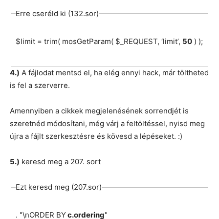
Erre cseréld ki (132.sor)
$limit = trim( mosGetParam( $_REQUEST, ‘limit’,
50
) );
4.)
A fájlodat mentsd el, ha elég ennyi hack, már töltheted
is fel a szerverre.
Amennyiben a cikkek megjelenésének sorrendjét is
szeretnéd módosítani, még várj a feltöltéssel, nyisd meg
újra a fájlt szerkesztésre és kövesd a lépéseket. :)
5.)
keresd meg a 207. sort
Ezt keresd meg (207.sor)
. "\nORDER BY
c.ordering
"