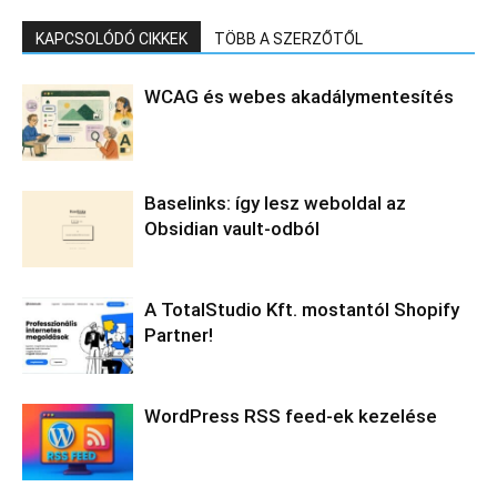
KAPCSOLÓDÓ CIKKEK
TÖBB A SZERZŐTŐL
WCAG és webes akadálymentesítés
Baselinks: így lesz weboldal az
Obsidian vault-odból
A TotalStudio Kft. mostantól Shopify
Partner!
WordPress RSS feed-ek kezelése