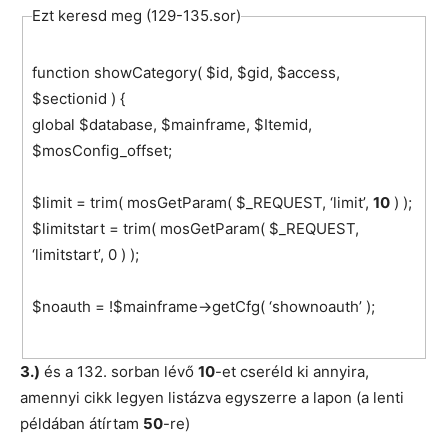
Ezt keresd meg (129-135.sor)
function showCategory( $id, $gid, $access,
$sectionid ) {
global $database, $mainframe, $Itemid,
$mosConfig_offset;
$limit = trim( mosGetParam( $_REQUEST, ‘limit’,
10
) );
$limitstart = trim( mosGetParam( $_REQUEST,
‘limitstart’, 0 ) );
$noauth = !$mainframe->getCfg( ‘shownoauth’ );
3.)
és a 132. sorban lévő
10
-et cseréld ki annyira,
amennyi cikk legyen listázva egyszerre a lapon (a lenti
példában átírtam
50
-re)