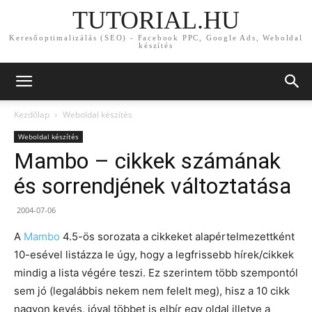
TUTORIAL.HU
Keresőoptimalizálás (SEO) - Facebook PPC, Google Ads, Weboldal
készítés
Kezdőlap
Weboldal készítés
Weboldal készítés
Mambo – cikkek számának
és sorrendjének változtatása
2004-07-06
A
Mambo
4.5-ös sorozata a cikkeket alapértelmezettként
10-esével listázza le úgy, hogy a legfrissebb hírek/cikkek
mindig a lista végére teszi. Ez szerintem több szempontól
sem jó (legalábbis nekem nem felelt meg), hisz a 10 cikk
nagyon kevés, jóval többet is elbír egy oldal illetve a