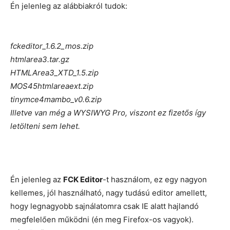
Én jelenleg az alábbiakról tudok:
fckeditor_1.6.2_mos.zip
htmlarea3.tar.gz
HTMLArea3_XTD_1.5.zip
MOS45htmlareaext.zip
tinymce4mambo_v0.6.zip
Illetve van még a WYSIWYG Pro, viszont ez fizetős így
letölteni sem lehet.
Én jelenleg az
FCK Editor
-t használom, ez egy nagyon
kellemes, jól használható, nagy tudású editor amellett,
hogy legnagyobb sajnálatomra csak IE alatt hajlandó
megfelelően működni (én meg Firefox-os vagyok).