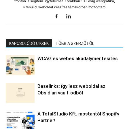
fronton is segítem ügyfeleimet. Korábban 10+ évig webgrafika,
sitebuild, weboldal készítés témakörben mozogtam.
KAPCSOLÓDÓ CIKKEK
TÖBB A SZERZŐTŐL
WCAG és webes akadálymentesítés
Baselinks: így lesz weboldal az
Obsidian vault-odból
A TotalStudio Kft. mostantól Shopify
Partner!