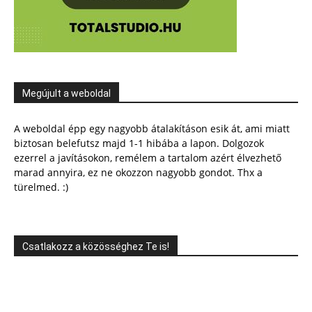
Megújult a weboldal
A weboldal épp egy nagyobb átalakításon esik át, ami miatt
biztosan belefutsz majd 1-1 hibába a lapon. Dolgozok
ezerrel a javításokon, remélem a tartalom azért élvezhető
marad annyira, ez ne okozzon nagyobb gondot. Thx a
türelmed. :)
Csatlakozz a közösséghez Te is!