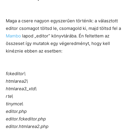
Maga a csere nagyon egyszerűen történik: a választott
editor csomagot töltsd le, csomagold ki, majd töltsd fel a
Mambo
lapod „editor” könyvtárába. Én feltettem az
összeset így mutatok egy végeredményt, hogy kell
kinéznie ebben az esetben:
fckeditor\
htmlarea2\
htmlarea3_xtd\
rte\
tinymce\
editor.php
editor.fckeditor.php
editor.htmlarea2.php