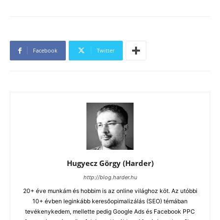
Facebook
Twitter
Hugyecz Görgy (Harder)
http://blog.harder.hu
20+ éve munkám és hobbim is az online világhoz köt. Az utóbbi
10+ évben leginkább keresőopimalizálás (SEO) témában
tevékenykedem, mellette pedig Google Ads és Facebook PPC