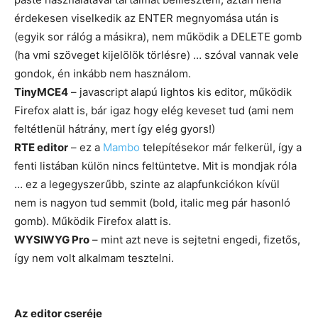
érdekesen viselkedik az ENTER megnyomása után is
(egyik sor rálóg a másikra), nem működik a DELETE gomb
(ha vmi szöveget kijelölök törlésre) … szóval vannak vele
gondok, én inkább nem használom.
TinyMCE4
– javascript alapú lightos kis editor, működik
Firefox alatt is, bár igaz hogy elég keveset tud (ami nem
feltétlenül hátrány, mert így elég gyors!)
RTE editor
– ez a
Mambo
telepítésekor már felkerül, így a
fenti listában külön nincs feltüntetve. Mit is mondjak róla
… ez a legegyszerűbb, szinte az alapfunkciókon kívül
nem is nagyon tud semmit (bold, italic meg pár hasonló
gomb). Működik Firefox alatt is.
WYSIWYG Pro
– mint azt neve is sejtetni engedi, fizetős,
így nem volt alkalmam tesztelni.
Az editor cseréje