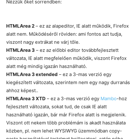
Nézzük őket sorrendben:
HTMLArea 2
– ez az alapeditor, IE alatt működik, Firefox
alatt nem. Működéséről röviden: ami fontos azt tudja,
viszont nagy extrákat ne várj tőle.
HTMLArea 3
– ez az előbbi editor továbbfejlesztett
változata, IE alatt megfelelően működik, viszont Firefox
alatt még mindig igazán használható.
HTMLArea 3 extended
– ez a 3-mas verzió egy
kiegészített változata, szerintem nem egy nagy durranás
ahhoz képest..
HTMLArea 3 XTD
– ez a 3-mas verzió egy
Mambo
-hoz
fejlesztett változata, sokat tud, de csak IE alatt
használható igazán, bár már Firefox alatt is megjelenik.
Viszont ott nekem több problémám is akadt használata
közben, pl. nem lehet WYSIWYG üzemmódban copy-
paste használatával tartalmat beilleszteni, aztán néha