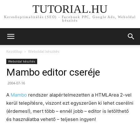
TUTORIAL.HU
Keresőoptimalizálás (SEO) - Facebook PPC, Google Ads, Weboldal
készítés
Kezdőlap
Weboldal készítés
Weboldal készítés
Mambo editor cseréje
2004-07-16
A
Mambo
rendszer alapértelmezetten a HTMLArea 2-vel
kerül telepítésre, viszont ezt egyszerűen ki lehet cserélni
(érdemes!), mert több – ennél jobb – editor is letölthető
és használatba vehető – teljesen ingyen!