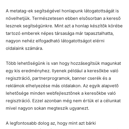
A metatag-ek segítségével honlapunk látogatottságát is
növelhetjük. Természetesen ebben elsõsorban a keresõ
lesznek segítségünkre. Mint azt a honlap készítõk körébe
tartozó emberek népes társasága már tapasztalhatta,
nagyon nehéz elfogadható látogatottságot elérni
oldalaink számára.
Több lehetõségünk is van hogy hozzásegítsük magunkat
egy kis eredményhez. Ilyenek például a keresõkbe való
regisztráció, partnerprogramok, banner cserék és a
reklámok elhelyezése más oldalakon. Az egyik alapvetõ
lehetõsége minden webfejlesztõnek a keresõkbe való
regisztráció. Ezzel azonban még nem értük el a célunkat
mivel nagyon sokan megteszik ugyanezt.
A legfontosabb dolog az, hogy mint azt bárki