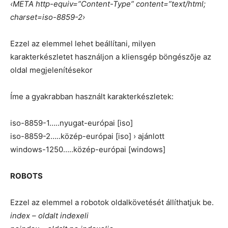
‹META http-equiv=”Content-Type” content=”text/html;
charset=iso-8859-2›
Ezzel az elemmel lehet beállítani, milyen
karakterkészletet használjon a kliensgép böngészõje az
oldal megjelenítésekor
Íme a gyakrabban használt karakterkészletek:
iso-8859-1…..nyugat-európai [iso]
iso-8859-2…..közép-európai [iso] › ajánlott
windows-1250…..közép-európai [windows]
ROBOTS
Ezzel az elemmel a robotok oldalkövetését állíthatjuk be.
index – oldalt indexeli