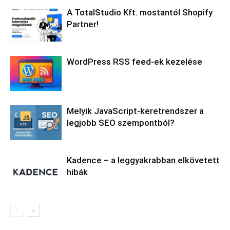
A TotalStudio Kft. mostantól Shopify
Partner!
WordPress RSS feed-ek kezelése
Melyik JavaScript-keretrendszer a
legjobb SEO szempontból?
Kadence – a leggyakrabban elkövetett
hibák