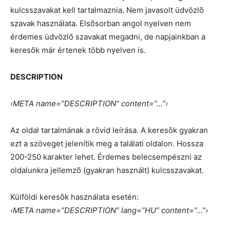
kulcsszavakat kell tartalmaznia. Nem javasolt üdvözlõ
szavak használata. Elsõsorban angol nyelven nem
érdemes üdvözlő szavakat megadni, de napjainkban a
keresõk már értenek több nyelven is.
DESCRIPTION
‹META name=”DESCRIPTION” content=”…”›
Az oldal tartalmának a rövid leírása. A keresõk gyakran
ezt a szöveget jelenítik meg a találati oldalon. Hossza
200-250 karakter lehet. Érdemes belecsempészni az
oldalunkra jellemzõ (gyakran használt) kulcsszavakat.
Külföldi keresõk használata esetén:
‹META name=”DESCRIPTION” lang=”HU” content=”…”›