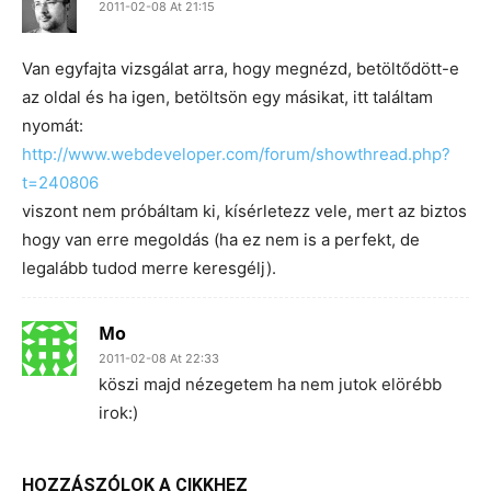
2011-02-08 At 21:15
Van egyfajta vizsgálat arra, hogy megnézd, betöltődött-e
az oldal és ha igen, betöltsön egy másikat, itt találtam
nyomát:
http://www.webdeveloper.com/forum/showthread.php?
t=240806
viszont nem próbáltam ki, kísérletezz vele, mert az biztos
hogy van erre megoldás (ha ez nem is a perfekt, de
legalább tudod merre keresgélj).
Mo
2011-02-08 At 22:33
köszi majd nézegetem ha nem jutok elörébb
irok:)
HOZZÁSZÓLOK A CIKKHEZ