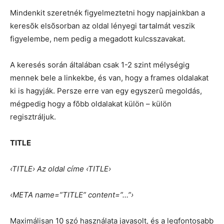
Mindenkit szeretnék figyelmeztetni hogy napjainkban a
keresõk elsõsorban az oldal lényegi tartalmát veszik
figyelembe, nem pedig a megadott kulcsszavakat.
A keresés során általában csak 1-2 szint mélységig
mennek bele a linkekbe, és van, hogy a frames oldalakat
ki is hagyják. Persze erre van egy egyszerû megoldás,
mégpedig hogy a fõbb oldalakat külön – külön
regisztráljuk.
TITLE
‹TITLE› Az oldal címe ‹TITLE›
‹META name=”TITLE” content=”…”›
Maximálisan 10 szó használata javasolt, és a legfontosabb