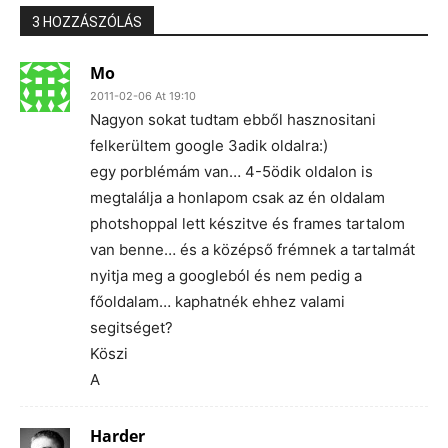
3 HOZZÁSZÓLÁS
Mo
2011-02-06 At 19:10
Nagyon sokat tudtam ebből hasznositani
felkerültem google 3adik oldalra:)
egy porblémám van… 4-5ödik oldalon is
megtalálja a honlapom csak az én oldalam
photshoppal lett készitve és frames tartalom
van benne… és a középső frémnek a tartalmát
nyitja meg a googleból és nem pedig a
főoldalam… kaphatnék ehhez valami
segitséget?
Köszi
A
Harder