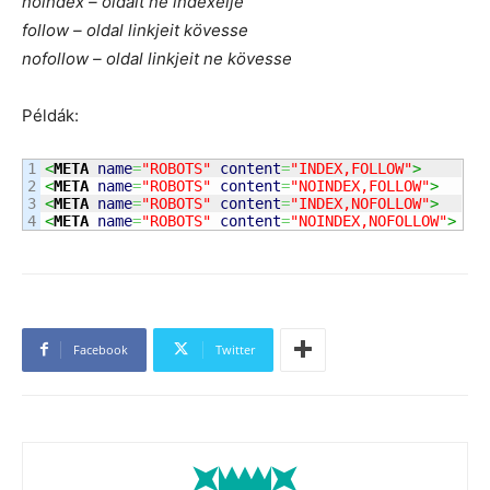
noindex – oldalt ne indexelje
follow – oldal linkjeit kövesse
nofollow – oldal linkjeit ne kövesse
Példák:
1

<
META
name
=
"ROBOTS"
content
=
"INDEX,FOLLOW"
>
2

<
META
name
=
"ROBOTS"
content
=
"NOINDEX,FOLLOW"
>
3

<
META
name
=
"ROBOTS"
content
=
"INDEX,NOFOLLOW"
>
<
META
name
=
"ROBOTS"
content
=
"NOINDEX,NOFOLLOW"
>
Facebook
Twitter