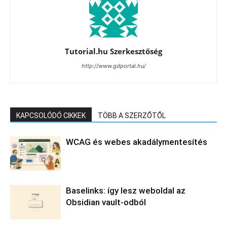
Tutorial.hu Szerkesztőség
http://www.gdportal.hu/
KAPCSOLÓDÓ CIKKEK
TÖBB A SZERZŐTŐL
WCAG és webes akadálymentesítés
Baselinks: így lesz weboldal az
Obsidian vault-odból