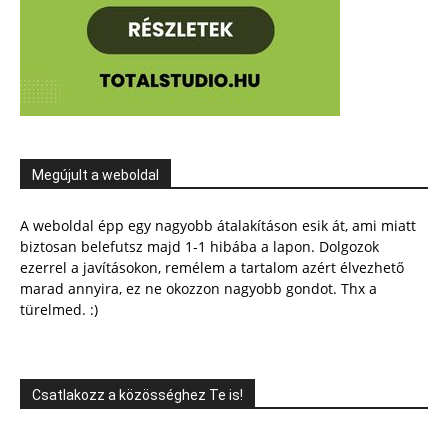
Megújult a weboldal
A weboldal épp egy nagyobb átalakításon esik át, ami miatt
biztosan belefutsz majd 1-1 hibába a lapon. Dolgozok
ezerrel a javításokon, remélem a tartalom azért élvezhető
marad annyira, ez ne okozzon nagyobb gondot. Thx a
türelmed. :)
Csatlakozz a közösséghez Te is!