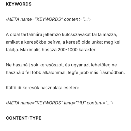
KEYWORDS
‹META name=”KEYWORDS” content=”…”›
A oldal tartalmára jellemzõ kulcsszavakat tartalmazza,
amiket a keresõkbe beírva, a keresõ oldalunkat meg kell
találja. Maximális hossza 200-1000 karakter.
Ne használj sok keresõszót, és ugyanazt lehetõleg ne
használd fel több alkalommal, legfeljebb más írásmódban.
Külföldi keresõk használata esetén:
‹META name=”KEYWORDS” lang=”HU” content=”…”›
CONTENT-TYPE