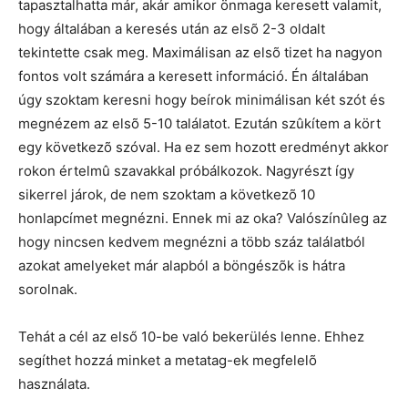
tapasztalhatta már, akár amikor önmaga keresett valamit,
hogy általában a keresés után az elsõ 2-3 oldalt
tekintette csak meg. Maximálisan az elsõ tizet ha nagyon
fontos volt számára a keresett információ. Én általában
úgy szoktam keresni hogy beírok minimálisan két szót és
megnézem az elsõ 5-10 találatot. Ezután szûkítem a kört
egy következõ szóval. Ha ez sem hozott eredményt akkor
rokon értelmû szavakkal próbálkozok. Nagyrészt így
sikerrel járok, de nem szoktam a következõ 10
honlapcímet megnézni. Ennek mi az oka? Valószínûleg az
hogy nincsen kedvem megnézni a több száz találatból
azokat amelyeket már alapból a böngészõk is hátra
sorolnak.
Tehát a cél az első 10-be való bekerülés lenne. Ehhez
segíthet hozzá minket a metatag-ek megfelelõ
használata.