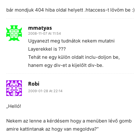
bár mondjuk 404 hiba oldal helyett .htaccess-t lövöm be :)
mmatyas
2008-11-07 At 11:54
Ugyanezt meg tudnátok nekem mutatni
Layerekkel is ???
Tehát ne egy külön oldalt inclu-doljon be,
hanem egy div-et a kijelőlt div-be.
Robi
2009-01-28 At 22:14
„Helló!
Nekem az lenne a kérdésem hogy a menüben lévő gomb
amire kattintanak az hogy van megoldva?”