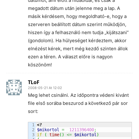
dátumot, ami előtt a hibaoldal, és csak a
megadott dátum után jelenne meg a lap. A
másik kérdésem, hogy megoldható-e, hogy a
szerveren beállított dátum szerint működjön,
hiszen így a felhasználó nem tudja „kijátszani”
(gondolom). Ha hülyeséget kérdeztem, akkor
elnézést kérek, mert még kezdő szinten állok
ezen a téren. A választ előre is nagyon
köszönöm!
TLoF
2008-05-21 At 12:02
Meg lehet csinálni. Az időpontra védeni kivánt
file első sorába beszurod a következő pár sor
sort:
1

<?
2

$mikortol
=
1211396400
;
3

if
(
time
(
)
<=
$mikortol
)