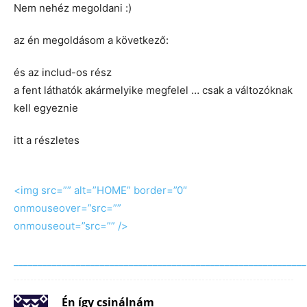
Nem nehéz megoldani :)
az én megoldásom a következő:
és az includ-os rész
a fent láthatók akármelyike megfelel … csak a változóknak
kell egyeznie
itt a részletes
<img src=”” alt=”HOME” border=”0″
onmouseover=”src=””
onmouseout=”src=”” />
_____________________________________________________________
Én így csinálnám