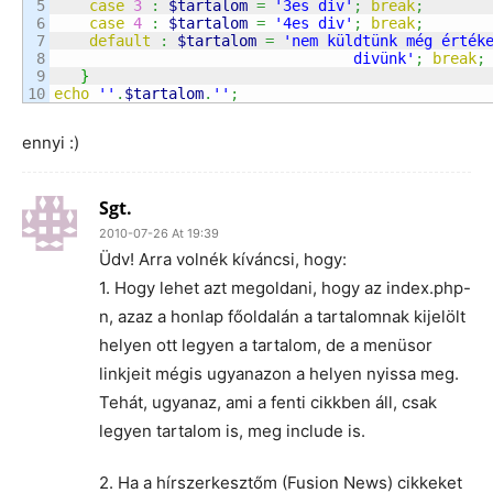
5

case
3
:
$tartalom
=
'3es div'
;
break
;
6

case
4
:
$tartalom
=
'4es div'
;
break
;
7

default
:
$tartalom
=
'nem küldtünk még értéke
8

                                  divünk'
;
break
;
9

}
echo
''
.
$tartalom
.
''
;
ennyi :)
Sgt.
2010-07-26 At 19:39
Üdv! Arra volnék kíváncsi, hogy:
1. Hogy lehet azt megoldani, hogy az index.php-
n, azaz a honlap főoldalán a tartalomnak kijelölt
helyen ott legyen a tartalom, de a menüsor
linkjeit mégis ugyanazon a helyen nyissa meg.
Tehát, ugyanaz, ami a fenti cikkben áll, csak
legyen tartalom is, meg include is.
2. Ha a hírszerkesztőm (Fusion News) cikkeket