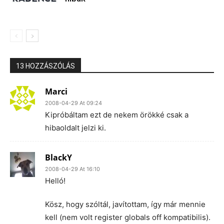
13 HOZZÁSZÓLÁS
Marci
2008-04-29 At 09:24
Kipróbáltam ezt de nekem örökké csak a
hibaoldalt jelzi ki.
BlackY
2008-04-29 At 16:10
Helló!
Kösz, hogy szóltál, javítottam, így már mennie
kell (nem volt register globals off kompatibilis).