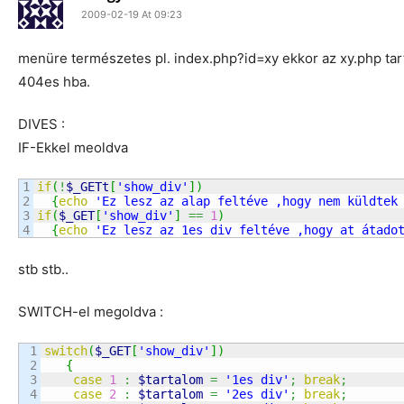
2009-02-19 At 09:23
menüre természetes pl. index.php?id=xy ekkor az xy.php tarta
404es hba.
DIVES :
IF-Ekkel meoldva
1

if
(
!
$_GETt
[
'show_div'
]
)
2

{
echo
'Ez lesz az alap feltéve ,hogy nem küldtek
3

if
(
$_GET
[
'show_div'
]
==
1
)
{
echo
'Ez lesz az 1es div feltéve ,hogy at átado
stb stb..
SWITCH-el megoldva :
1

switch
(
$_GET
[
'show_div'
]
)
2

{
3

case
1
:
$tartalom
=
'1es div'
;
break
;
4

case
2
:
$tartalom
=
'2es div'
;
break
;