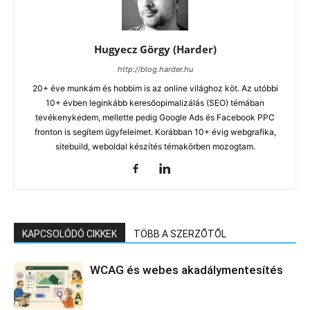
Hugyecz Görgy (Harder)
http://blog.harder.hu
20+ éve munkám és hobbim is az online világhoz köt. Az utóbbi
10+ évben leginkább keresőopimalizálás (SEO) témában
tevékenykedem, mellette pedig Google Ads és Facebook PPC
fronton is segítem ügyfeleimet. Korábban 10+ évig webgrafika,
sitebuild, weboldal készítés témakörben mozogtam.
KAPCSOLÓDÓ CIKKEK
TÖBB A SZERZŐTŐL
WCAG és webes akadálymentesítés