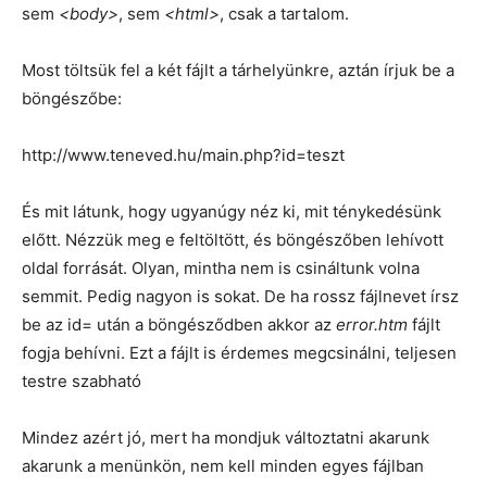
sem
<body>
, sem
<html>
, csak a tartalom.
Most töltsük fel a két fájlt a tárhelyünkre, aztán írjuk be a
böngészőbe:
http://www.teneved.hu/main.php?id=teszt
És mit látunk, hogy ugyanúgy néz ki, mit ténykedésünk
előtt. Nézzük meg e feltöltött, és böngészőben lehívott
oldal forrását. Olyan, mintha nem is csináltunk volna
semmit. Pedig nagyon is sokat. De ha rossz fájlnevet írsz
be az id= után a böngésződben akkor az
error.htm
fájlt
fogja behívni. Ezt a fájlt is érdemes megcsinálni, teljesen
testre szabható
Mindez azért jó, mert ha mondjuk változtatni akarunk
akarunk a menünkön, nem kell minden egyes fájlban