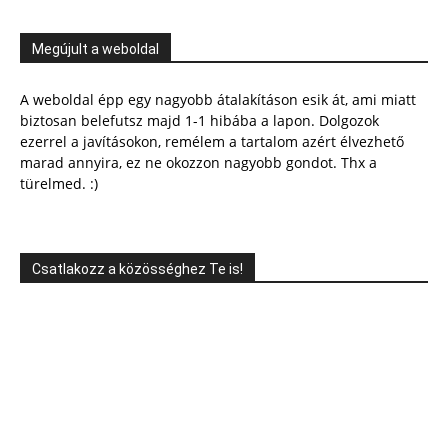
Megújult a weboldal
A weboldal épp egy nagyobb átalakításon esik át, ami miatt
biztosan belefutsz majd 1-1 hibába a lapon. Dolgozok
ezerrel a javításokon, remélem a tartalom azért élvezhető
marad annyira, ez ne okozzon nagyobb gondot. Thx a
türelmed. :)
Csatlakozz a közösséghez Te is!