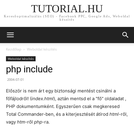
TUTORIAL.HU
Keresőoptimalizálás (SEO) - Facebook PPC, Google Ads, Weboldal
készítés
Kezdőlap
Weboldal készítés
Weboldal készítés
php include
2004-07-01
Először is nem árt egy biztonsági mentést csinálni a
főfájlodről! (
index.html
), aztán mentsd el a "fő" oldaladat ,
PHP dokumentumként. Egyszerűen csak megkeresed
Total Commander-ben, és a kiterjesztését átírod
html
-ről,
vagy
htm
-ről
php
-ra.