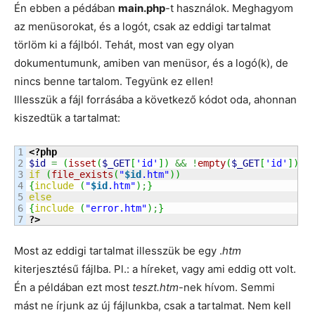
Én ebben a pédában
main.php
-t használok. Meghagyom
az menüsorokat, és a logót, csak az eddigi tartalmat
törlöm ki a fájlból. Tehát, most van egy olyan
dokumentumunk, amiben van menüsor, és a logó(k), de
nincs benne tartalom. Tegyünk ez ellen!
Illesszük a fájl forrásába a következő kódot oda, ahonnan
kiszedtük a tartalmat:
1

<?php
2

$id
=
(
isset
(
$_GET
[
'id'
]
)
&&
!
empty
(
$_GET
[
'id'
]
)
)
 
3

if
(
file_exists
(
"
$id
.htm"
)
)
4

{
include
(
"
$id
.htm"
)
;
}
5

else
6

{
include
(
"error.htm"
)
;
}
?>
Most az eddigi tartalmat illesszük be egy .
htm
kiterjesztésű fájlba. Pl.: a híreket, vagy ami eddig ott volt.
Én a példában ezt most
teszt.htm
-nek hívom. Semmi
mást ne írjunk az új fájlunkba, csak a tartalmat. Nem kell