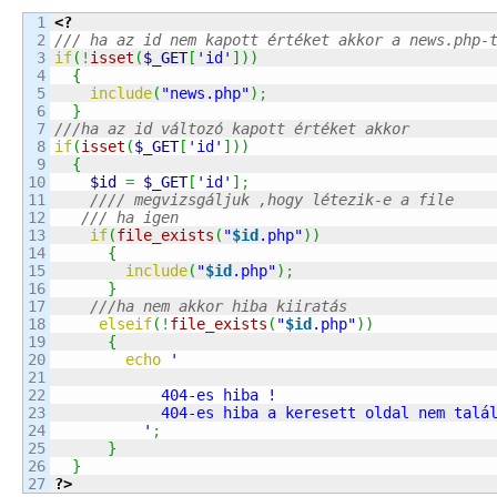
1

<?
2

/// ha az id nem kapott értéket akkor a news.php-
3

if
(
!
isset
(
$_GET
[
'id'
]
)
)
4

{
5

include
(
"news.php"
)
;
6

}
7

///ha az id változó kapott értéket akkor 
8

if
(
isset
(
$_GET
[
'id'
]
)
)
9

{
10

$id
=
$_GET
[
'id'
]
;
11

//// megvizsgáljuk ,hogy létezik-e a file
12

/// ha igen
13

if
(
file_exists
(
"
$id
.php"
)
)
14

{
15

include
(
"
$id
.php"
)
;
16

}
17

///ha nem akkor hiba kiiratás
18

elseif
(
!
file_exists
(
"
$id
.php"
)
)
19

{
20

echo
'

21

22

            404-es hiba !

23

            404-es hiba a keresett oldal nem talál
24

          '
;
25

}
26

}
?>