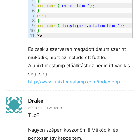
4

{
5

include
(
'error.html'
)
;
6

}
7

else
8

{
9

include
(
'tenylegestartalom.html'
)
;
10

}
?>
És csak a szerveren megadott dátum szerint
müködik, mert az include ott futt le.
A unixtimestamp előállitáshoz pedig itt van kis
segitség:
http://www.unixtimestamp.com/index.php
Drake
2008-05-21 At 12:19
TLoF!
Nagyon szépen köszönöm!!! Működik, és
pontosan így képzeltem.