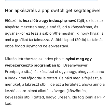
Honlapkészítés a php switch get segítségével
Először is
hozz létre egy index.php nevű fájlt
, ez lesz az
alapértelmezetten megjelenő fájlod a könyvtárban, és
ugyanakkor ez lesz a sablon/theme/skin (ki hogy hívja) is,
ami a grafikát tartalmazza. A többi lapod (20db) tartalmát
ebbe fogod úgymond beleolvasztani.
Miután létrehoztad az index.php-t,
nyisd meg egy
webszerkesztő programban
(pl. Dreamweaver,
Frontpage stb..), és készítsd el ugyanúgy, ahogy azt anno
a index.html fájloddal is tetted. Csináld meg a fejrészt, a
menüket, a lábrészt stb…, de azt a területet, ahova anno a
kezdőlap tartalmát alkotó szöveget (köszöntés,
bevezetés stb..) tetted, hagyd üresen. Ide fog jönni a PHP
kód.