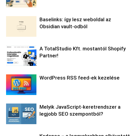
Baselinks: így lesz weboldal az
Obsidian vault-odból
A TotalStudio Kft. mostantól Shopify
Partner!
WordPress RSS feed-ek kezelése
Melyik JavaScript-keretrendszer a
legjobb SEO szempontból?
Kadence – a leggyakrabban elkövetett