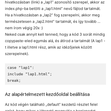
hivatkozásban (link) a „lap1” azonosító szerepel, akkor az
index.php-ba betölti a „lap1.html” nevű fájlod tartalmát.
Ha a hivatkozásban a „lap2” fog szerepelni, akkor meg
természetesen a „lap2.html” tartalmát, és így tovább …
nem írom végig 20x :)
Neked csak annyit kell tenned, hogy a kód 3 sorát mindig
copypaste-eled egymás alá, és átírod a tartalmát (A lap1 -
t illetve a lap1.html rész, amik az idézőjelek között
szerepelnek).
case "lap1":

include "lap1.html";

Az alapértelmezett kezdőoldal beállítása
Az kód végén található „default” kezdetű részlet felel
azért, hogy mikor a látogató megnyitja a honlapodat,