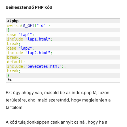
beillesztendő PHP kód
<?php
switch
(
$_GET
[
"id"
]
)
{
case
"lap1"
:
include
"lap1.html"
;
break
;
case
"lap2"
:
include
"lap2.html"
;
break
;
default
:
include
(
"bevezetes.html"
)
;
break
;
}
?>
Ezt úgy ahogy van, másold be az index.php fájl azon
területére, ahol majd szeretnéd, hogy megjelenjen a
tartalom.
A kód tulajdonképpen csak annyit csinál, hogy ha a