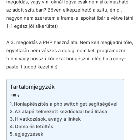
megoldás, vagy vmi oknál fogva csak nem alkalmazható
az adott szituban? Bőven elképzelhető a szitu, én pl.
nagyon nem szeretem a frame-s lapokat (bár elvétve látni
1-1 egész jól sikerültet)
A 3. megoldás a PHP használata. Nem kell megijedni tőle,
egyeltalán nem vészes a dolog, nem kell programozni
tudni vagy hosszú kódokat böngészni, elég ha a copy-
paste-t tudod kezelni :)
Tartalomjegyzék
Honlapkészítés a php switch get segítségével
Az alapértelmezett kezdőoldal beállítása
Hivatkozások, avagy a linkek
Demo és letöltés
egjegyzések