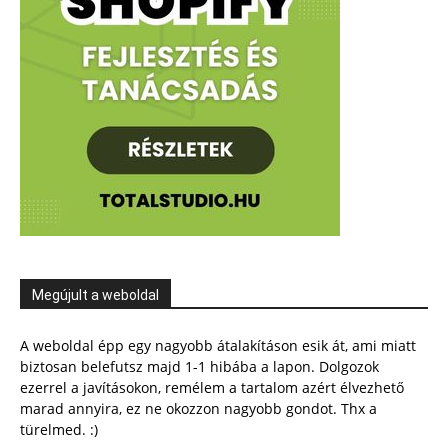
Megújult a weboldal
A weboldal épp egy nagyobb átalakításon esik át, ami miatt
biztosan belefutsz majd 1-1 hibába a lapon. Dolgozok
ezerrel a javításokon, remélem a tartalom azért élvezhető
marad annyira, ez ne okozzon nagyobb gondot. Thx a
türelmed. :)