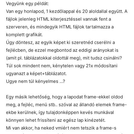
Vegyünk egy példát:
Van egy honlapod, 1 kezdőlappal és 20 aloldallal együtt. A
fájlok jelenleg HTML kiterjesztéssel vannak fent a
szerveren, és mindegyik HTML fájlok tartalmazza a
komplett grafikát.
Úgy döntesz, az egyik képet ki szeretnéd cserélni a
fejlécben, de ezzel megbontod az eddigi arányokat is
(amit pl. táblázatokkal oldottál meg), mit tudsz csinálni?
Túl sok mindent nem, kénytelen vagy 21x módosítani
ugyanazt a képet+táblázatot.
Ugye nem túl kényelmes …?
Egy másik lehetőség, hogy a lapodat frame-ekkel oldod
meg, a fejléc, menü stb.. szóval az állandó elemek frame-
ekbe kerülnek, így tulajdonképpen kevés munkával
könnyen lehet frissíteni az egész lap kinézetét.
Mi van akkor, ha neked vmiért nem tetszik a frame-s