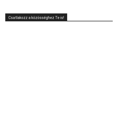
Csatlakozz a közösséghez Te is!