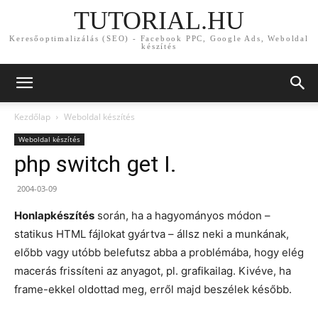
TUTORIAL.HU
Keresőoptimalizálás (SEO) - Facebook PPC, Google Ads, Weboldal
készítés
Kezdőlap
Weboldal készítés
Weboldal készítés
php switch get I.
2004-03-09
Honlapkészítés
során, ha a hagyományos módon –
statikus HTML fájlokat gyártva – állsz neki a munkának,
előbb vagy utóbb belefutsz abba a problémába, hogy elég
macerás frissíteni az anyagot, pl. grafikailag. Kivéve, ha
frame-ekkel oldottad meg, erről majd beszélek később.