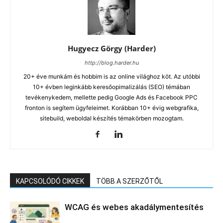
Hugyecz Görgy (Harder)
http://blog.harder.hu
20+ éve munkám és hobbim is az online világhoz köt. Az utóbbi
10+ évben leginkább keresőopimalizálás (SEO) témában
tevékenykedem, mellette pedig Google Ads és Facebook PPC
fronton is segítem ügyfeleimet. Korábban 10+ évig webgrafika,
sitebuild, weboldal készítés témakörben mozogtam.
KAPCSOLÓDÓ CIKKEK
TÖBB A SZERZŐTŐL
WCAG és webes akadálymentesítés