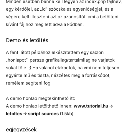
Minden esetben benne kell legyen az index.php fájlnév,
egy kérdőjel, az „id” szócska és egyenlőségjel, és a
végére kell illeszteni azt az azonosítót, ami a betölteni
kívánt fájlhoz meg lett adva a kódban.
Demo és letöltés
A fent látott példához elkészítettem egy sablon
„honlapot”, persze grafikailag/tartalmilag ne várjatok
sokat tőle. ;) Ha valahol elakadtok, ha vmi nem teljesen
egyértelmű és tiszta, nézzétek meg a forráskódot,
remélem segíteni fog.
A demo honlap megtekinthető itt:
A demo honlap letölthető innen:
www.tutorial.hu ->
letoltes -> script.sources
(1.5kb)
egjegyzések