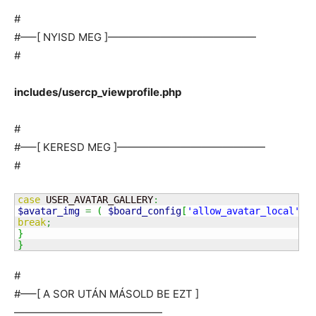
#
#—–[ NYISD MEG ]——————————————
#
includes/usercp_viewprofile.php
#
#—–[ KERESD MEG ]——————————————
#
case
 USER_AVATAR_GALLERY
:
$avatar_img
=
(
$board_config
[
'allow_avatar_local'
]
break
;
}
}
#
#—–[ A SOR UTÁN MÁSOLD BE EZT ]
——————————————