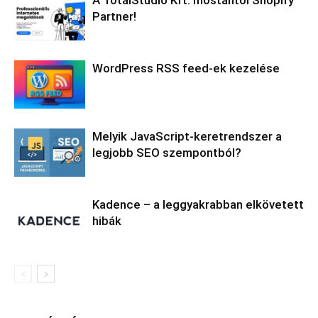
Partner!
WordPress RSS feed-ek kezelése
Melyik JavaScript-keretrendszer a
legjobb SEO szempontból?
Kadence – a leggyakrabban elkövetett
hibák