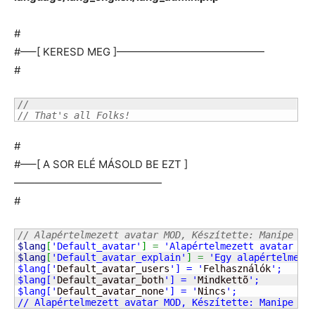
#
#—–[ KERESD MEG ]——————————————
#
//
// That's all Folks!
#
#—–[ A SOR ELÉ MÁSOLD BE EZT ]
——————————————
#
// Alapértelmezett avatar MOD, Készítette: Manipe (K
$lang
[
'Default_avatar'
]
=
'Alapértelmezett avatar be
$lang
[
'Default_avatar_explain'
]
=
'Egy alapértelmezet
$lang['
Default_avatar_users
'] = '
Felhasználók
';

$lang['
Default_avatar_both
'] = '
Mindkettõ
';

$lang['
Default_avatar_none
'] = '
Nincs
';

// Alapértelmezett avatar MOD, Készítette: Manipe (V