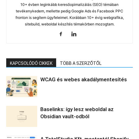
10+ évben leginkább keresőopimalizálás (SEO) témában
tevékenykedem, mellette pedig Google Ads és Facebook PPC
fronton is segítem ügyfeleimet. Korábban 10+ évig webgrafika,
sitebuild, weboldal készítés témakörben mozogtam.
KAPCSOLÓDÓ CIKKEK
TÖBB A SZERZŐTŐL
WCAG és webes akadálymentesítés
Baselinks: így lesz weboldal az
Obsidian vault-odból
A TotalStudio Kft. mostantól Shopify