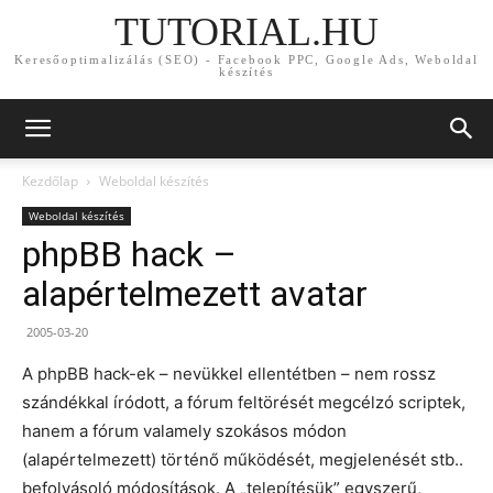
TUTORIAL.HU
Keresőoptimalizálás (SEO) - Facebook PPC, Google Ads, Weboldal
készítés
Kezdőlap
Weboldal készítés
Weboldal készítés
phpBB hack –
alapértelmezett avatar
2005-03-20
A phpBB hack-ek – nevükkel ellentétben – nem rossz
szándékkal íródott, a fórum feltörését megcélzó scriptek,
hanem a fórum valamely szokásos módon
(alapértelmezett) történő működését, megjelenését stb..
befolyásoló módosítások. A „telepítésük” egyszerű,