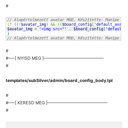
#
// Alapértelmezett avatar MOD, Készítette: Manipe (K
if
(
(
!
$avatar_img
)
&&
(
(
$board_config
[
'default_avata
$avatar_img
=
'<img src="'
.
$board_config
[
'default_
}
// Alapértelmezett avatar MOD, Készítette: Manipe (V
#
#—–[ NYISD MEG ]——————————————
#
templates/subSilver/admin/board_config_body.tpl
#
#—–[ KERESD MEG ]——————————————
#