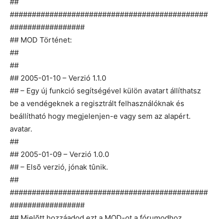
##
#############################################
#################
## MOD Történet:
##
##
## 2005-01-10 – Verzió 1.1.0
## – Egy új funkció segítségével külön avatart állíthatsz
be a vendégeknek a regisztrált felhasználóknak és
beállítható hogy megjelenjen-e vagy sem az alapért.
avatar.
##
## 2005-01-09 – Verzió 1.0.0
## – Elsõ verzió, jónak tûnik.
##
#############################################
#################
## Mielõtt hozzáadod ezt a MOD-ot a fórumodhoz,