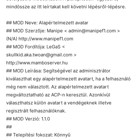
mindössze az itt leírtakat kell követni lépésről-lépésre.
## MOD Neve: Alapértelmezett avatar
## MOD Szerzõje: Manipe < admin@manipef1.com >
(N/A) http://www.manipef1.com
## MOD Fordítója: LeGaS <
skullkid.aka.twoan@gmail.com >
http://www.mamboserver.hu
## MOD Leírása: Segítségével az adminisztrátor
kiválaszthat egy alapértelmezett avatart, ha a felhasználó
még nem választott. Az alapértelmezett avatart
megváltoztatható az ACP-n keresztül. Azonkívül
választhatsz külön avatart a vendégeknek illetve
regisztrált felhasználóknak.
## MOD Verzió: 1.1.0
##
## Telepítési fokozat: Könnyû