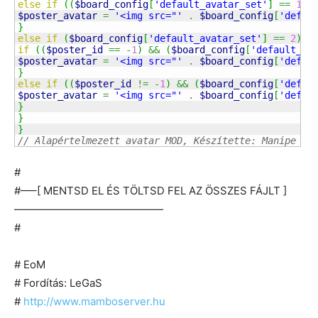
else
if
(
(
$board_config
[
'default_avatar_set'
]
==
1
)
$poster_avatar
=
'<img src="'
.
$board_config
[
'defau
}
else
if
(
$board_config
[
'default_avatar_set'
]
==
2
)
{
if
(
(
$poster_id
==
-
1
)
&&
(
$board_config
[
'default_av
$poster_avatar
=
'<img src="'
.
$board_config
[
'defau
}
else
if
(
(
$poster_id
!=
-
1
)
&&
(
$board_config
[
'defau
$poster_avatar
=
'<img src="'
.
$board_config
[
'defau
}
}
}
// Alapértelmezett avatar MOD, Készítette: Manipe (V
#
#—–[ MENTSD EL ÉS TÖLTSD FEL AZ ÖSSZES FÁJLT ]
——————————————
#
# EoM
# Fordítás: LeGaS
#
http://www.mamboserver.hu