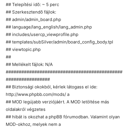
## Telepítési idõ: ~ 5 perc
## Szerkesztendõ fájlok:
## admin/admin_board.php
## language/lang_english/lang_admin.php
## includes/usercp_viewprofile.php
## templates/subSilver/admin/board_config_body.tpl
## viewtopic.php
##
## Mellékelt fájlok: N/A
#############################################
#################
## Biztonsági okokból, kérlek látogass el ide:
http://www.phpbb.com/mods/ a
## MOD legújabb verziójáért. A MOD letöltése más
oldalakról végzetes
## hibát is okozhat a phpBB fórumodban. Valamint olyan
MOD-okhoz, melyek nem a