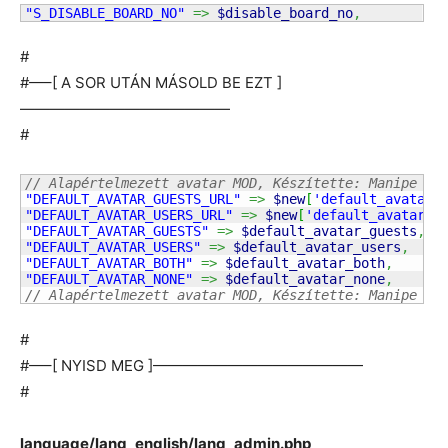
"S_DISABLE_BOARD_NO"
=>
$disable_board_no
,
#
#—–[ A SOR UTÁN MÁSOLD BE EZT ]
——————————————
#
// Alapértelmezett avatar MOD, Készítette: Manipe (K
"DEFAULT_AVATAR_GUESTS_URL"
=>
$new
[
'default_avatar_
"DEFAULT_AVATAR_USERS_URL"
=>
$new
[
'default_avatar_u
"DEFAULT_AVATAR_GUESTS"
=>
$default_avatar_guests
,
"DEFAULT_AVATAR_USERS"
=>
$default_avatar_users
,
"DEFAULT_AVATAR_BOTH"
=>
$default_avatar_both
,
"DEFAULT_AVATAR_NONE"
=>
$default_avatar_none
,
// Alapértelmezett avatar MOD, Készítette: Manipe (V
#
#—–[ NYISD MEG ]——————————————
#
language/lang_english/lang_admin.php