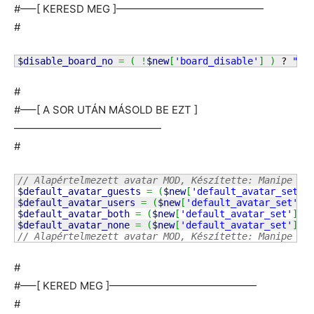
#—–[ KERESD MEG ]——————————————
#
$disable_board_no
=
(
!
$new
[
'board_disable'
]
)
 ? 
"ch
#
#—–[ A SOR UTÁN MÁSOLD BE EZT ]
——————————————
#
// Alapértelmezett avatar MOD, Készítette: Manipe (K
$default_avatar_guests
=
(
$new
[
'default_avatar_set'
]
$default_avatar_users
=
(
$new
[
'default_avatar_set'
]
$default_avatar_both
=
(
$new
[
'default_avatar_set'
]
=
$default_avatar_none
=
(
$new
[
'default_avatar_set'
]
=
// Alapértelmezett avatar MOD, Készítette: Manipe (V
#
#—–[ KERED MEG ]——————————————
#