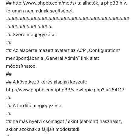
## http://www.phpbb.com/mods/ találhatók, a phpBB hiv.
fórumán nem adnak segítséget.
#############################################
#################
## Szerõ megjegyzése:
##
## Az alapértelmezett avatart az ACP „Configuration”
menüpontjában a „General Admin” link alatt
módosíthatod.
##
## A következõ kérés alapján készült:
http://www.phpbb.com/phpBB/viewtopic.php?t=254117
##
## A fordító megjegyzése:
##
## ha más nyelvi csomagot / skint (sablont) használsz,
akkor azoknak a fájljait módosítsd!