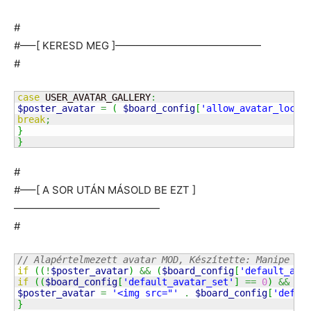
#
#—–[ KERESD MEG ]——————————————
#
case
 USER_AVATAR_GALLERY
:
$poster_avatar
=
(
$board_config
[
'allow_avatar_local
break
;
}
}
#
#—–[ A SOR UTÁN MÁSOLD BE EZT ]
——————————————
#
// Alapértelmezett avatar MOD, Készítette: Manipe (K
if
(
(
!
$poster_avatar
)
&&
(
$board_config
[
'default_ava
if
(
(
$board_config
[
'default_avatar_set'
]
==
0
)
&&
(
$
$poster_avatar
=
'<img src="'
.
$board_config
[
'defau
}