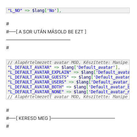
"L_NO"
=>
$lang
[
'No'
]
,
#
#—–[ A SOR UTÁN MÁSOLD BE EZT ]
——————————————
#
// Alapértelmezett avatar MOD, Készítette: Manipe (K
"L_DEFAULT_AVATAR"
=>
$lang
[
'Default_avatar'
]
,
"L_DEFAULT_AVATAR_EXPLAIN"
=>
$lang
[
'Default_avatar_
"L_DEFAULT_AVATAR_GUESTS"
=>
$lang
[
'Default_avatar_g
"L_DEFAULT_AVATAR_USERS"
=>
$lang
[
'Default_avatar_us
"L_DEFAULT_AVATAR_BOTH"
=>
$lang
[
'Default_avatar_bot
"L_DEFAULT_AVATAR_NONE"
=>
$lang
[
'Default_avatar_non
// Alapértelmezett avatar MOD, Készítette: Manipe (V
#
#—–[ KERESD MEG ]——————————————
#