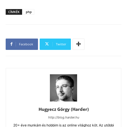
CÍMKÉK
php
Facebook
Twitter
Hugyecz Görgy (Harder)
http://blog.harder.hu
20+ éve munkám és hobbim is az online világhoz köt. Az utóbbi