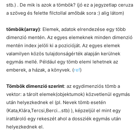
stb.) . De mik is azok a tömbök? (jó ez a jegyzetlap ceruza
a szöveg és felette filctollal amőbák sora :) alig látom)
tömbök(array)
: Elemek, adatok elrendezése egy több
dimenzió mentén. Az egyes elemeknek minden dimenzió
mentén index jelöli ki a pozicióját. Az egyes elemek
valamilyen közös tulajdonságérték alapján kerülnek
egymás mellé. Például egy tömb elemi lehetnek az
emberek, a házak, a könyvek. (
ref
)
Tömbök dimenzió szerint
: az egydimenziós tömb a
vektor: a tárolt elemek(objektumok) közvetlenül egymás
után helyezkednek el (pl. Nevek tömb esetén
(Kata,Klára,Tercsi,Berci…stb) ), képzeljül el mint egy
irattároló egy rekeszét ahol a dossziék egymás után
helyezkednek el.