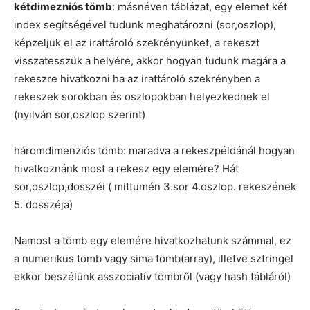
kétdimezniós tömb
: másnéven táblázat, egy elemet két
index segítségével tudunk meghatározni (sor,oszlop),
képzeljük el az irattároló szekrényünket, a rekeszt
visszatesszük a helyére, akkor hogyan tudunk magára a
rekeszre hivatkozni ha az irattároló szekrényben a
rekeszek sorokban és oszlopokban helyezkednek el
(nyilván sor,oszlop szerint)
háromdimenziós tömb: maradva a rekeszpéldánál hogyan
hivatkoznánk most a rekesz egy elemére? Hát
sor,oszlop,dosszéi ( mittumén 3.sor 4.oszlop. rekeszének
5. dosszéja)
Namost a tömb egy elemére hivatkozhatunk számmal, ez
a numerikus tömb vagy sima tömb(array), illetve sztringel
ekkor beszélünk asszociatív tömbről (vagy hash tábláról)