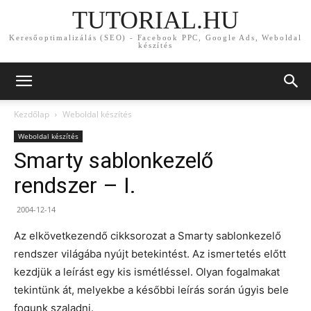
TUTORIAL.HU
Keresőoptimalizálás (SEO) - Facebook PPC, Google Ads, Weboldal
készítés
Kezdőlap
Weboldal készítés
Weboldal készítés
Smarty sablonkezelő
rendszer – I.
2004-12-14
Az elkövetkezendő cikksorozat a Smarty sablonkezelő
rendszer világába nyújt betekintést. Az ismertetés előtt
kezdjük a leírást egy kis ismétléssel. Olyan fogalmakat
tekintünk át, melyekbe a későbbi leírás során úgyis bele
fogunk szaladni.