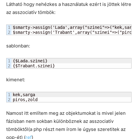
Látható hogy nehézkes a használatuk ezért is jöttek létre
az asszociatív tömbök:
1

$smarty->assign('Lada',array("szinei"=>("kek,sarga"
$smarty->assign('Trabant',array("szinei"=>("piros,
sablonban:
1

{$Lada.szinei}

{$Trabant.szinei}
kimenet:
1

kek,sarga

piros,zold
Namost itt említem meg az objektumokat is mivel jelen
fázisban nem sokban különböznek az asszociatív
tömböktől(a php részt nem írom le úgyse szeretitek az
oop-ét) (
ref
)