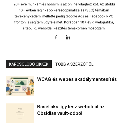
20+ éve munkám és hobbim is az online világhoz köt. Az utóbbi
10+ évben leginkább keresőopimalizálás (SEO) témában
tevékenykedem, mellette pedig Google Ads és Facebook PPC
fronton is segítem ügyfeleimet. Korábban 10+ évig webgrafika,
sitebuild, weboldal készítés témakörben mozogtam.
KAPCSOLÓDÓ CIKKEK
TÖBB A SZERZŐTŐL
WCAG és webes akadálymentesítés
Baselinks: így lesz weboldal az
Obsidian vault-odból