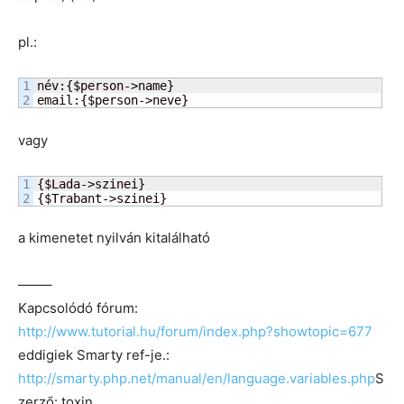
pl.:
1

név:{$person->name}

email:{$person->neve}
vagy
1

{$Lada->szinei}

{$Trabant->szinei}
a kimenetet nyilván kitalálható
——–
Kapcsolódó fórum:
http://www.tutorial.hu/forum/index.php?showtopic=677
eddigiek Smarty ref-je.:
http://smarty.php.net/manual/en/language.variables.php
S
zerző: toxin