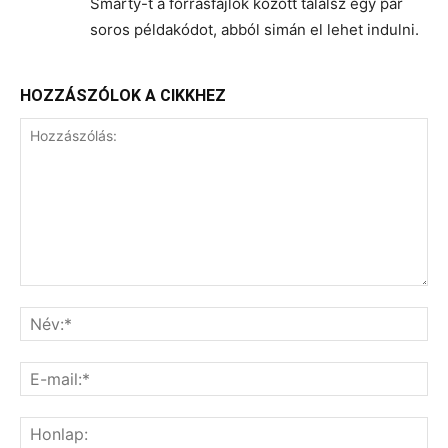
Smarty-t a forrásfájlok között találsz egy pár
soros példakódot, abból simán el lehet indulni.
HOZZÁSZÓLOK A CIKKHEZ