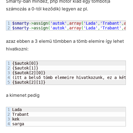
Smarty-ban mindez, php motor kiad egy tömböt(a
számozás a 0-tól keződik) legyen az pl.
1

$smarty
->
assign
(
'autok'
,
array
(
'Lada'
,
'Trabant'
,
arr
$smarty
->
assign
(
'autok'
,
array
(
'Lada'
,
'Trabant'
,
arr
azaz ebben a 3 elemü tömbben a tömb elemire így lehet
hivatkozni:
1

{$autok[0]}

2

{$autok[1]}

3

{$autok[2][0]}

4

(itt a belső tömb elemeire hivatkozunk, ez a kétdim
{$autok[2][1]}
a kimenet pedig
1

Lada

2

Trabant

3

kek

sarga