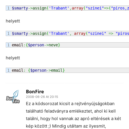
$smarty
->
assign
(
'Trabant'
,
array
(
"szinei"
=>
(
"piros,
helyett
$smarty
->
assign
(
'Trabant'
,
array
(
"szinei"
=>
"piro
email
:
{
$person
->
neve
}
helyett
email
:
{
$person
->
email
}
BonFire
2008-06-26 At 20:15
Ez a kódsorozat kicsit a rejtvényújságokban
található feladványra emlékeztet, ahol ki kell
találni, hogy hol vannak az apró eltérések a két
kép között ;) Mindig utáltam az ilyesmit,