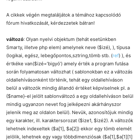
A cikkek végén megtaláljátok a témához kapcsolódó
fórum hivatkozását, kérdezzetek bátran!
változó
: Olyan nyelvi objektum (tehát esetünkben
Smarty, illetve php elem) amelynek neve ($izé), ), típusa
(logikai, egész, lebegőpontos,sztring,tömb stb. (
ref
) ), és
értkéke van($izé=’bigyó’) amely érték a program futása
során folyamatosan változhat ( sablonokban ez a változás
oldallehívásonként történik, tehát egy oldallehíváson
belül a változók mindig állandó értéket képviselnek pl. a
{$name}-el jelölt sablonváltozó a egy oldallehíváson belül
mindig ugyanzon nevet fog jelképezni akárhányszor
jelenik meg az oldalon belül). Nevük, azonosítójuk mindig
egy karakter, ill. karaktersorozat ($ize1, $izé2). A változók
lehetnek indexeltek ($a[1], $a[2]) ekkor egy tömb elemét
jelölik, lehetnek egy vagy többdimenziósak ($a[1],$a[1][1]