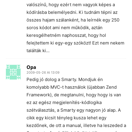
valószínű, hogy ezért nem vagyok képes a
kódírásba belemélyedni. Ki tudnám tépni az
összes hajam szálanként, ha leírnék egy 250
soros kódot ami nem működik, aztán
keresgélhetném naphosszat, hogy hol
felejtettem ki egy-egy szóközt! Ezt nem nekem
találták ki…
Opa
2009-05-26 At 13:09
Pedig jó dolog a Smarty. Mondjuk én
komolyabb MVC-t használok (újabban Zend
Framework), de megtanulni, hogy hogy is van
ez az egész megjelenítés-kódlogika
szétválasztás, a Smarty egy nagyon jó alap. A
cikk egy kicsit tényleg kusza lehet egy
kezdőnek, de ott a manual, illetve ha leszeded a