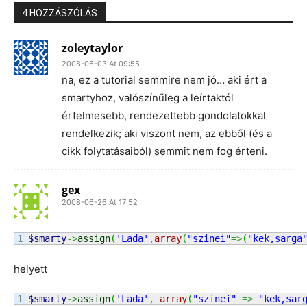
4 HOZZÁSZÓLÁS
zoleytaylor
2008-06-03 At 09:55
na, ez a tutorial semmire nem jó… aki ért a
smartyhoz, valószínűleg a leírtaktól
értelmesebb, rendezettebb gondolatokkal
rendelkezik; aki viszont nem, az ebből (és a
cikk folytatásaiból) semmit nem fog érteni.
gex
2008-06-26 At 17:52
$smarty
->
assign
(
'Lada'
,
array
(
"szinei"
=>
(
"kek,sarga
helyett
$smarty
->
assign
(
'Lada'
,
array
(
"szinei"
=>
"kek,sar