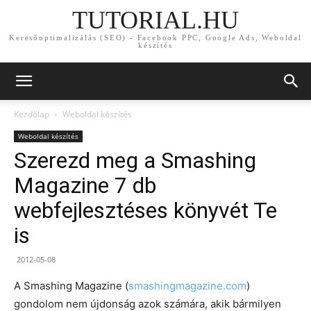
TUTORIAL.HU
Keresőoptimalizálás (SEO) - Facebook PPC, Google Ads, Weboldal
készítés
Kezdőlap
Weboldal készítés
Weboldal készítés
Szerezd meg a Smashing
Magazine 7 db
webfejlesztéses könyvét Te
is
2012-05-08
A Smashing Magazine (
smashingmagazine.com
)
gondolom nem újdonság azok számára, akik bármilyen