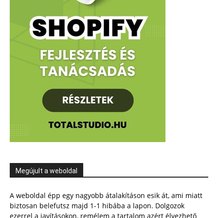
Megújult a weboldal
A weboldal épp egy nagyobb átalakításon esik át, ami miatt
biztosan belefutsz majd 1-1 hibába a lapon. Dolgozok
ezerrel a javításokon, remélem a tartalom azért élvezhető