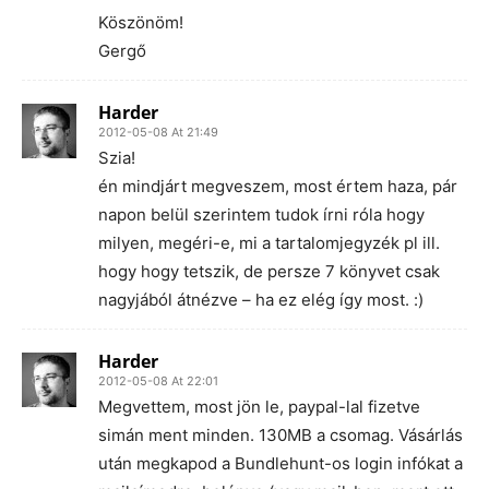
Köszönöm!
Gergő
Harder
2012-05-08 At 21:49
Szia!
én mindjárt megveszem, most értem haza, pár
napon belül szerintem tudok írni róla hogy
milyen, megéri-e, mi a tartalomjegyzék pl ill.
hogy hogy tetszik, de persze 7 könyvet csak
nagyjából átnézve – ha ez elég így most. :)
Harder
2012-05-08 At 22:01
Megvettem, most jön le, paypal-lal fizetve
simán ment minden. 130MB a csomag. Vásárlás
után megkapod a Bundlehunt-os login infókat a