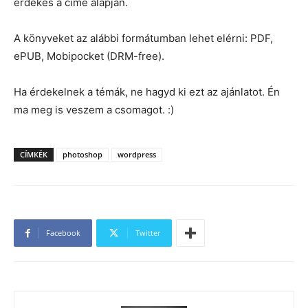
érdekes a címe alapján.
A könyveket az alábbi formátumban lehet elérni: PDF,
ePUB, Mobipocket (DRM-free).
Ha érdekelnek a témák, ne hagyd ki ezt az ajánlatot. Én
ma meg is veszem a csomagot. :)
CÍMKÉK
photoshop
wordpress
Facebook
Twitter