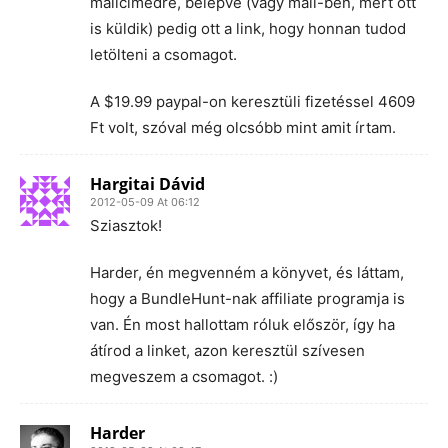
mailcímedre, belépve (vagy mail-ben, mert ott
is küldik) pedig ott a link, hogy honnan tudod
letölteni a csomagot.
A $19.99 paypal-on keresztüli fizetéssel 4609
Ft volt, szóval még olcsóbb mint amit írtam.
Hargitai Dávid
2012-05-09 At 06:12
Sziasztok!
Harder, én megvenném a könyvet, és láttam,
hogy a BundleHunt-nak affiliate programja is
van. Én most hallottam róluk először, így ha
átírod a linket, azon keresztül szívesen
megveszem a csomagot. :)
Harder