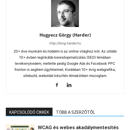
Hugyecz Görgy (Harder)
http://blog.harder.hu
20+ éve munkám és hobbim is az online világhoz köt. Az utóbbi
10+ évben leginkább keresőopimalizálás (SEO) témában
tevékenykedem, mellette pedig Google Ads és Facebook PPC
fronton is segítem ügyfeleimet. Korábban 10+ évig webgrafika,
sitebuild, weboldal készítés témakörben mozogtam.
KAPCSOLÓDÓ CIKKEK
TÖBB A SZERZŐTŐL
WCAG és webes akadálymentesítés