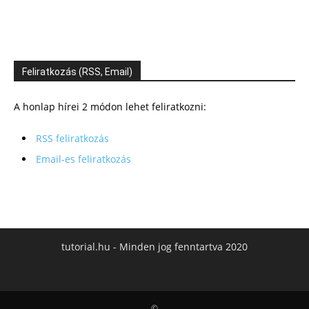
Feliratkozás (RSS, Email)
A honlap hírei 2 módon lehet feliratkozni:
RSS feliratkozás
Email-es feliratkozás
tutorial.hu - Minden jog fenntartva 2020
©