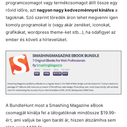
programcsomagot vagy termékcsomagot állít össze egy
rövid időre, azt
nagyon nagy kedvezménnyel kínálva
a
tagoknak. Szó szerint töredék áron lehet megvenni igen
komoly programokat is (vagy akár zenéket, iconokat,
grafikákat, wordpress theme-ket stb…), ha odafigyel az
ember és követi a hírlevelüket.
A BundleHunt most a Smashing Magazine eBook
csomagját kínálja fel a látogatóknak mindössze $19.99-
ért, ami valljuk be igen baráti ár, hiszen átszámítva sem