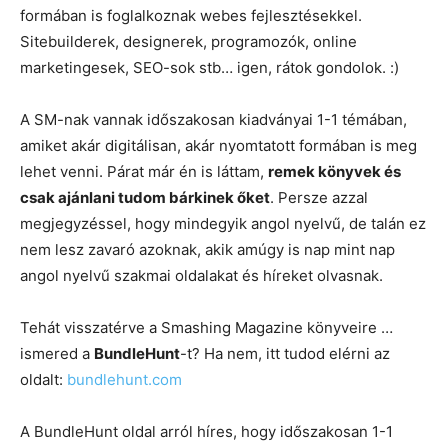
formában is foglalkoznak webes fejlesztésekkel.
Sitebuilderek, designerek, programozók, online
marketingesek, SEO-sok stb… igen, rátok gondolok. :)
A SM-nak vannak időszakosan kiadványai 1-1 témában,
amiket akár digitálisan, akár nyomtatott formában is meg
lehet venni. Párat már én is láttam,
remek könyvek és
csak ajánlani tudom bárkinek őket
. Persze azzal
megjegyzéssel, hogy mindegyik angol nyelvű, de talán ez
nem lesz zavaró azoknak, akik amúgy is nap mint nap
angol nyelvű szakmai oldalakat és híreket olvasnak.
Tehát visszatérve a Smashing Magazine könyveire …
ismered a
BundleHunt
-t? Ha nem, itt tudod elérni az
oldalt:
bundlehunt.com
A BundleHunt oldal arról híres, hogy időszakosan 1-1