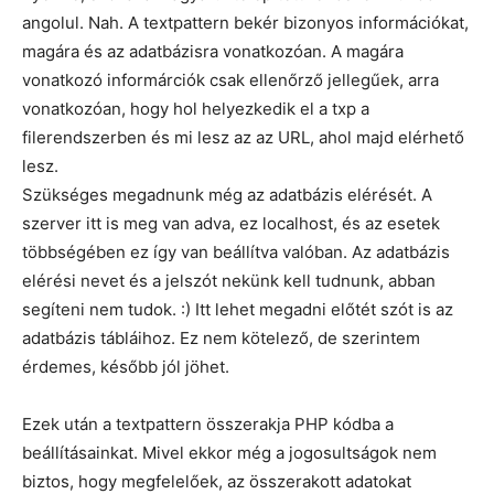
angolul. Nah. A textpattern bekér bizonyos információkat,
magára és az adatbázisra vonatkozóan. A magára
vonatkozó informárciók csak ellenőrző jellegűek, arra
vonatkozóan, hogy hol helyezkedik el a txp a
filerendszerben és mi lesz az az URL, ahol majd elérhető
lesz.
Szükséges megadnunk még az adatbázis elérését. A
szerver itt is meg van adva, ez localhost, és az esetek
többségében ez így van beállítva valóban. Az adatbázis
elérési nevet és a jelszót nekünk kell tudnunk, abban
segíteni nem tudok. :) Itt lehet megadni előtét szót is az
adatbázis tábláihoz. Ez nem kötelező, de szerintem
érdemes, később jól jöhet.
Ezek után a textpattern összerakja PHP kódba a
beállításainkat. Mivel ekkor még a jogosultságok nem
biztos, hogy megfelelőek, az összerakott adatokat