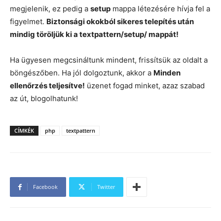
megjelenik, ez pedig a
setup
mappa létezésére hívja fel a
figyelmet.
Biztonsági okokból sikeres telepítés után
mindig töröljük ki a textpattern/setup/ mappát!
Ha ügyesen megcsináltunk mindent, frissítsük az oldalt a
böngészőben. Ha jól dolgoztunk, akkor a
Minden
ellenőrzés teljesítve!
üzenet fogad minket, azaz szabad
az út, blogolhatunk!
CÍMKÉK
php
textpattern
Facebook
Twitter