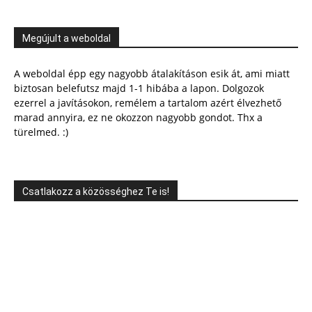
Megújult a weboldal
A weboldal épp egy nagyobb átalakításon esik át, ami miatt
biztosan belefutsz majd 1-1 hibába a lapon. Dolgozok
ezerrel a javításokon, remélem a tartalom azért élvezhető
marad annyira, ez ne okozzon nagyobb gondot. Thx a
türelmed. :)
Csatlakozz a közösséghez Te is!