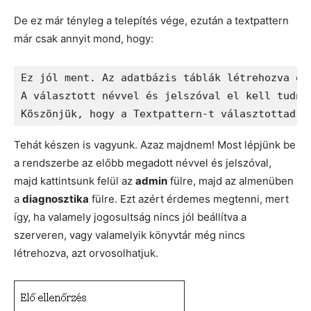
De ez már tényleg a telepítés vége, ezután a textpattern
már csak annyit mond, hogy:
Ez jól ment. Az adatbázis táblák létrehozva és 
A választott névvel és jelszóval el kell tudnod
Tehát készen is vagyunk. Azaz majdnem! Most lépjünk be
a rendszerbe az előbb megadott névvel és jelszóval,
majd kattintsunk felül az
admin
fülre, majd az almenüben
a
diagnosztika
fülre. Ezt azért érdemes megtenni, mert
így, ha valamely jogosultság nincs jól beállítva a
szerveren, vagy valamelyik könyvtár még nincs
létrehozva, azt orvosolhatjuk.