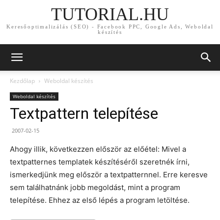
TUTORIAL.HU
Keresőoptimalizálás (SEO) - Facebook PPC, Google Ads, Weboldal
készítés
Kezdőlap
Weboldal készítés
Weboldal készítés
Textpattern telepítése
2007-02-15
Ahogy illik, következzen először az előétel: Mivel a
textpatternes templatek készítéséről szeretnék írni,
ismerkedjünk meg először a textpatternnel. Erre keresve
sem találhatnánk jobb megoldást, mint a program
telepítése. Ehhez az első lépés a program letöltése.