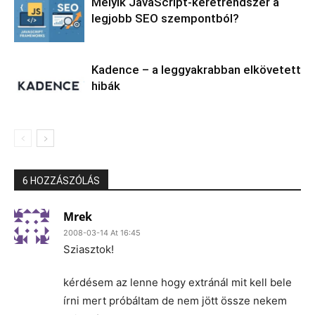
Melyik JavaScript-keretrendszer a
legjobb SEO szempontból?
Kadence – a leggyakrabban elkövetett
hibák
6 HOZZÁSZÓLÁS
Mrek
2008-03-14 At 16:45
Sziasztok!
kérdésem az lenne hogy extránál mit kell bele
írni mert próbáltam de nem jött össze nekem