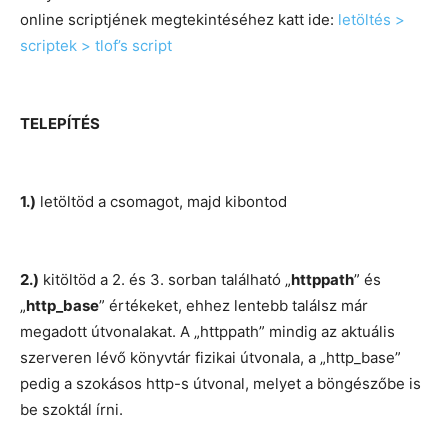
online scriptjének megtekintéséhez katt ide:
letöltés >
scriptek > tlof’s script
TELEPÍTÉS
1.)
letöltöd a csomagot, majd kibontod
2.)
kitöltöd a 2. és 3. sorban található „
httppath
” és
„
http_base
” értékeket, ehhez lentebb találsz már
megadott útvonalakat. A „httppath” mindig az aktuális
szerveren lévő könyvtár fizikai útvonala, a „http_base”
pedig a szokásos http-s útvonal, melyet a böngészőbe is
be szoktál írni.