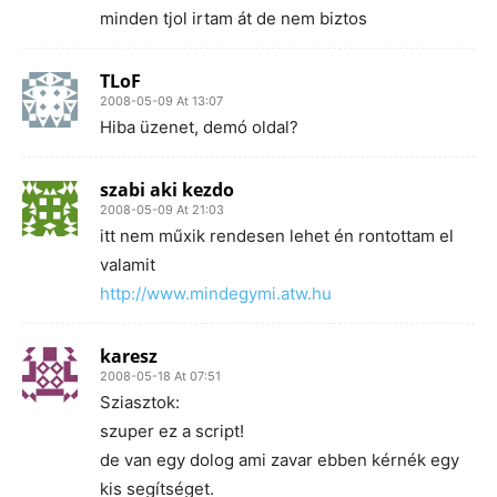
minden tjol irtam át de nem biztos
TLoF
2008-05-09 At 13:07
Hiba üzenet, demó oldal?
szabi aki kezdo
2008-05-09 At 21:03
itt nem műxik rendesen lehet én rontottam el
valamit
http://www.mindegymi.atw.hu
karesz
2008-05-18 At 07:51
Sziasztok:
szuper ez a script!
de van egy dolog ami zavar ebben kérnék egy
kis segítséget.