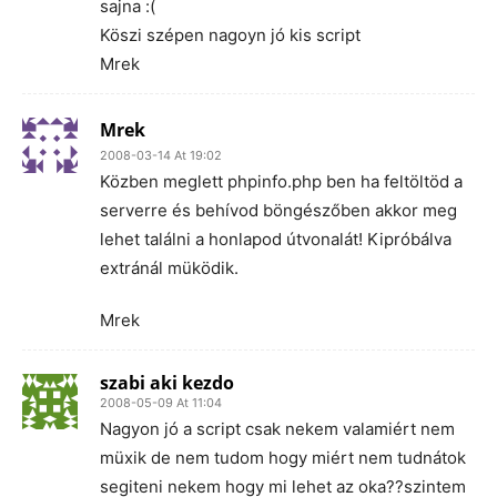
sajna :(
Köszi szépen nagoyn jó kis script
Mrek
Mrek
2008-03-14 At 19:02
Közben meglett phpinfo.php ben ha feltöltöd a
serverre és behívod böngészőben akkor meg
lehet találni a honlapod útvonalát! Kipróbálva
extránál müködik.
Mrek
szabi aki kezdo
2008-05-09 At 11:04
Nagyon jó a script csak nekem valamiért nem
müxik de nem tudom hogy miért nem tudnátok
segiteni nekem hogy mi lehet az oka??szintem