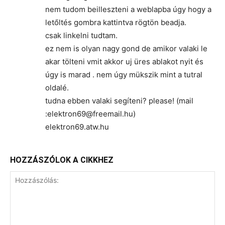
nem tudom beilleszteni a weblapba úgy hogy a
letőltés gombra kattintva rögtön beadja.
csak linkelni tudtam.
ez nem is olyan nagy gond de amikor valaki le
akar tölteni vmit akkor uj üres ablakot nyit és
úgy is marad . nem úgy mükszik mint a tutral
oldalé.
tudna ebben valaki segíteni? please! (mail
:elektron69@freemail.hu)
elektron69.atw.hu
HOZZÁSZÓLOK A CIKKHEZ