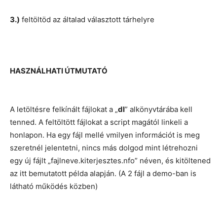
3.)
feltöltöd az általad választott tárhelyre
HASZNÁLHATI ÚTMUTATÓ
A letöltésre felkínált fájlokat a „
dl
” alkönyvtárába kell
tenned. A feltöltött fájlokat a script magától linkeli a
honlapon. Ha egy fájl mellé vmilyen információt is meg
szeretnél jelentetni, nincs más dolgod mint létrehozni
egy új fájlt „fajlneve.kiterjesztes.nfo” néven, és kitöltened
az itt bemutatott példa alapján. (A 2 fájl a demo-ban is
látható működés közben)