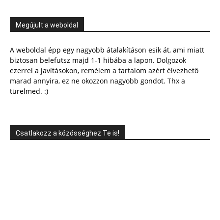
Megújult a weboldal
A weboldal épp egy nagyobb átalakításon esik át, ami miatt
biztosan belefutsz majd 1-1 hibába a lapon. Dolgozok
ezerrel a javításokon, remélem a tartalom azért élvezhető
marad annyira, ez ne okozzon nagyobb gondot. Thx a
türelmed. :)
Csatlakozz a közösséghez Te is!