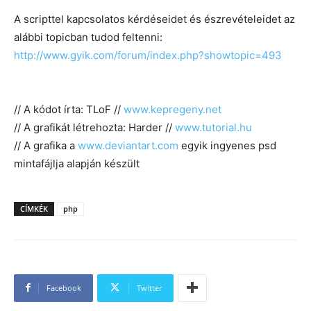
A scripttel kapcsolatos kérdéseidet és észrevételeidet az
alábbi topicban tudod feltenni:
http://www.gyik.com/forum/index.php?showtopic=493
// A kódot írta: TLoF //
www.kepregeny.net
// A grafikát létrehozta: Harder //
www.tutorial.hu
// A grafika a
www.deviantart.com
egyik ingyenes psd
mintafájlja alapján készült
CÍMKÉK
php
Facebook
Twitter