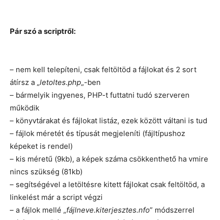
Pár szó a scriptről:
– nem kell telepíteni, csak feltöltöd a fájlokat és 2 sort
átírsz a „
letoltes.php
„-ben
– bármelyik ingyenes, PHP-t futtatni tudó szerveren
működik
– könyvtárakat és fájlokat listáz, ezek között váltani is tud
– fájlok méretét és típusát megjeleníti (fájltípushoz
képeket is rendel)
– kis méretű (9kb), a képek száma csökkenthető ha vmire
nincs szükség (81kb)
– segítségével a letöltésre kitett fájlokat csak feltöltöd, a
linkelést már a script végzi
– a fájlok mellé „
fájlneve.kiterjesztes.nfo
” módszerrel