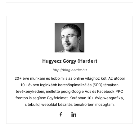
Hugyecz Görgy (Harder)
http://blog.harder.hu
20+ éve munkám és hobbim is az online világhoz köt. Az utóbbi
10+ évben leginkább keresőopimalizálás (SEO) témában
tevékenykedem, mellette pedig Google Ads és Facebook PPC
fronton is segítem ügyfeleimet. Korábban 10+ évig webgrafika,
sitebuild, weboldal készítés témakörben mozogtam.