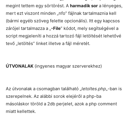
megint tettem egy sörtörést. A
harmadik sor
a lényeges,
mert ezt viszont minden „nfo” fájlnak tartalmaznia kell
(bármi egyéb szöveg felette opcionális). Itt egy kapcsos
zárójel tartalmazza a „
-File
” kódot, mely segítségével a
script megjeleníti a hozzá tartozó fájl letöltését lehetővé
tevő „letöltés” linket illetve a fájl méretét.
ÚTVONALAK
(ingyenes magyar szerverekhez)
Az útvonalak a csomagban található „
letoltes.php
„-ban is
szerepelnek. Az alábbi sorok elejéről a php-ba
másoláskor töröld a 2db perjelet, azok a php comment
miatt kellettek.