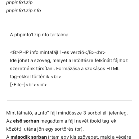
phpinfo1.zip
phpinfo1.zip.nfo
A phpinfo1.zip.nfo tartalma
<B>PHP info mintafájl 1-es verzió</B><br>
Ide jöhet a szöveg, melyet a letöltésre felkínált fájlhoz
szeretnénk társítani. Formázása a szokásos HTML
tag-ekkel történik.<br>
[-File-]<br><br>
Mint látható, a „nfo” fájl mindössze 3 sorból áll jelenleg.
Az
első sorban
megadtam a fájl nevét (bold tag-ek
között), utána jön egy sortörés (br).
A
második sorban
írtam egy kis szöveget, majd a végére