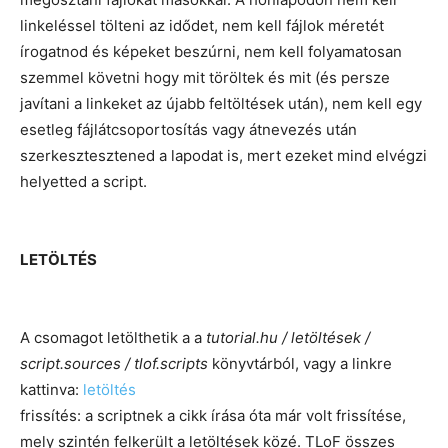
linkeléssel tölteni az idődet, nem kell fájlok méretét
írogatnod és képeket beszúrni, nem kell folyamatosan
szemmel követni hogy mit töröltek és mit (és persze
javítani a linkeket az újabb feltöltések után), nem kell egy
esetleg fájlátcsoportosítás vagy átnevezés után
szerkesztesztened a lapodat is, mert ezeket mind elvégzi
helyetted a script.
LETÖLTÉS
A csomagot letölthetik a a
tutorial.hu / letöltések /
script.sources / tlof.scripts
könyvtárból, vagy a linkre
kattinva:
letöltés
frissítés: a scriptnek a cikk írása óta már volt frissítése,
mely szintén felkerült a letöltések közé. TLoF összes