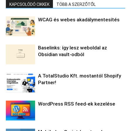
KAPCSOLÓDÓ CIKKEK
TÖBB A SZERZŐTŐL
WCAG és webes akadálymentesítés
Baselinks: így lesz weboldal az
Obsidian vault-odból
A TotalStudio Kft. mostantól Shopify
Partner!
WordPress RSS feed-ek kezelése