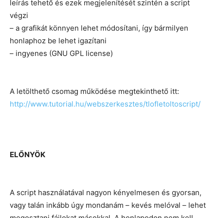
leírás tehető és ezek megjelenítését szintén a script
végzi
– a grafikát könnyen lehet módosítani, így bármilyen
honlaphoz be lehet igazítani
– ingyenes (GNU GPL license)
A letölthető csomag működése megtekinthető itt:
http://www.tutorial.hu/webszerkesztes/tlofletoltoscript/
ELŐNYÖK
A script használatával nagyon kényelmesen és gyorsan,
vagy talán inkább úgy mondanám – kevés melóval – lehet
megosztani fájlokat másokkal. A honlapodon nem kell