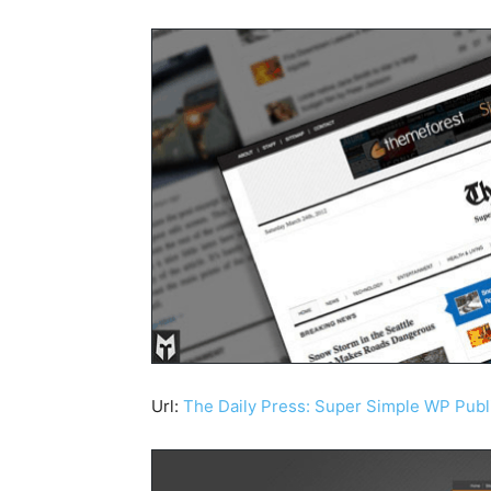
Url:
The Daily Press: Super Simple WP Pub