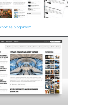
okhoz és blogokhoz