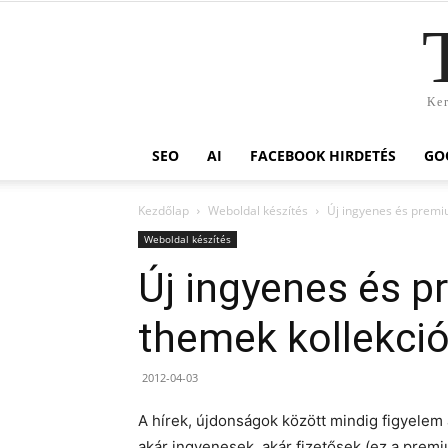
Ker
SEO
AI
FACEBOOK HIRDETÉS
GO
Kezdőlap
Weboldal készítés
Új ingyenes és premi
Weboldal készítés
Új ingyenes és 
themek kollekció
2012-04-03
A hírek, újdonságok között mindig figyele
akár ingyenesek, akár fizetősek (ez a premi