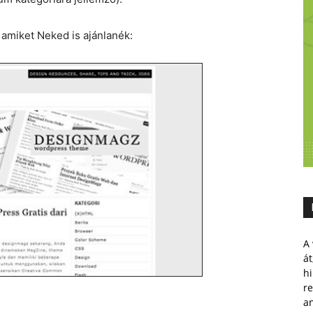
 amiket Neked is ajánlanék:
A 
át
hi
r
a