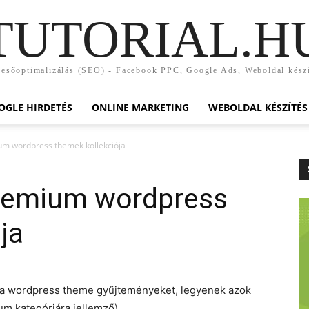
TUTORIAL.H
esőoptimalizálás (SEO) - Facebook PPC, Google Ads, Weboldal kész
OGLE HIRDETÉS
ONLINE MARKETING
WEBOLDAL KÉSZÍTÉS
um wordpress themek kollekciója
premium wordpress
ja
m a wordpress theme gyűjteményeket, legyenek azok
um kategóriára jellemző).