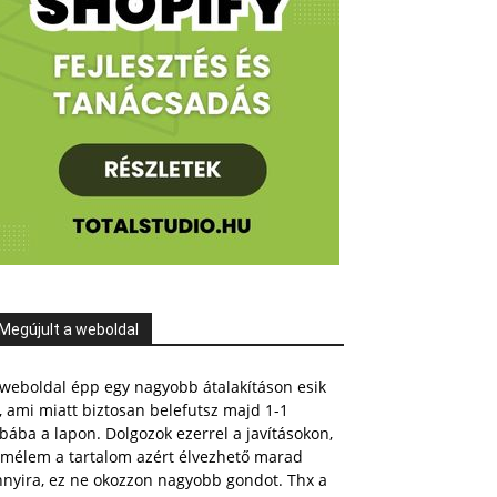
Megújult a weboldal
weboldal épp egy nagyobb átalakításon esik
, ami miatt biztosan belefutsz majd 1-1
bába a lapon. Dolgozok ezerrel a javításokon,
emélem a tartalom azért élvezhető marad
nnyira, ez ne okozzon nagyobb gondot. Thx a