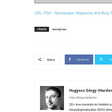
URL: PIM – Newspaper Magazine and Blog 
CÍMKÉK
wordpress
Facebook
Tw
Share
Hugyecz Görgy (Harder
http://blog.harder.hu
20+ éve munkám és hobbim is a
keresőopimalizálás (SEO) tém