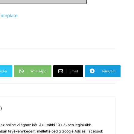
Template
itter
WhatsApp
Email
Telegram
)
z online világhoz köt. Az utóbbi 10+ évben leginkább
ában tevékenykedem, mellette pedig Google Ads és Facebook