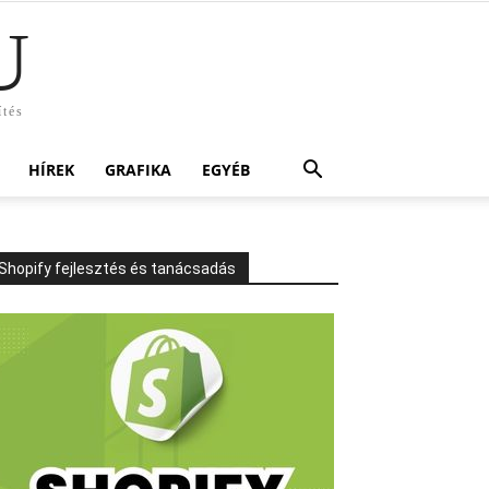
U
ítés
HÍREK
GRAFIKA
EGYÉB
Shopify fejlesztés és tanácsadás