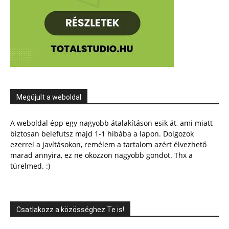
Megújult a weboldal
A weboldal épp egy nagyobb átalakításon esik át, ami miatt
biztosan belefutsz majd 1-1 hibába a lapon. Dolgozok
ezerrel a javításokon, remélem a tartalom azért élvezhető
marad annyira, ez ne okozzon nagyobb gondot. Thx a
türelmed. :)
Csatlakozz a közösséghez Te is!