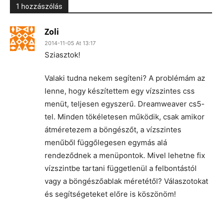
1 hozzászólás
Zoli
2014-11-05 At 13:17
Sziasztok!
Valaki tudna nekem segíteni? A problémám az
lenne, hogy készítettem egy vízszintes css
menüt, teljesen egyszerű. Dreamweaver cs5-
tel. Minden tökéletesen működik, csak amikor
átméretezem a böngészőt, a vízszintes
menűből függőlegesen egymás alá
rendeződnek a menüpontok. Mivel lehetne fix
vízszintbe tartani függetlenül a felbontástól
vagy a böngészőablak méretétől? Válaszotokat
és segítségeteket előre is köszönöm!