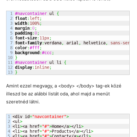
1

#navcontainer
 ul 
{
2

float
:
left
;
3

width
:
100%
;
4

margin
:
0
;
5

padding
:
0
;
6

font-size
:
11px
;
7

font-family
:
verdana
,
 arial
,
 helvetica
,
sans-serif
8

color
:
#fff
;
9

background
:
#ccc
;
10

}
11

#navcontainer
 ul li 
{
12

display
:
inline
;
}
Amint ezzel megvagy, a <body> </body> tag-ek közé
illeszd be az alábbi listát oda, ahol majd a menüt
szeretnéd látni.
1

<div id
=
"navcontainer"
>
2

<ul
>
3

<li
>
<a href
=
"#"
>
Home</a
>
</li
>
4

<li
>
<a href
=
"#"
>
Products</a
>
</li
>
5

<li
>
<a href
=
"#"
>
Contact</a
>
</li
>