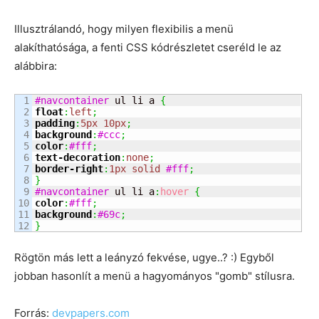
Illusztrálandó, hogy milyen flexibilis a menü
alakíthatósága, a fenti CSS kódrészletet cseréld le az
alábbira:
1

#navcontainer
 ul li a 
{
2

float
:
left
;
3

padding
:
5px
10px
;
4

background
:
#ccc
;
5

color
:
#fff
;
6

text-decoration
:
none
;
7

border-right
:
1px
solid
#fff
;
8

}
9

#navcontainer
 ul li a
:
hover
{
10

color
:
#fff
;
11

background
:
#69c
;
}
Rögtön más lett a leányzó fekvése, ugye..? :) Egyből
jobban hasonlít a menü a hagyományos "gomb" stílusra.
Forrás:
devpapers.com