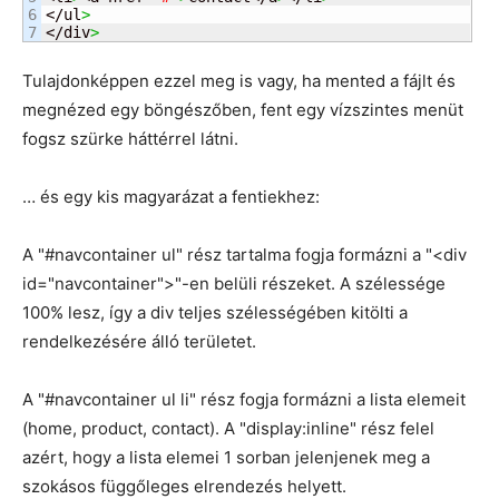
6

</ul
>
</div
>
Tulajdonképpen ezzel meg is vagy, ha mented a fájlt és
megnézed egy böngészőben, fent egy vízszintes menüt
fogsz szürke háttérrel látni.
… és egy kis magyarázat a fentiekhez:
A "#navcontainer ul" rész tartalma fogja formázni a "<div
id="navcontainer">"-en belüli részeket. A szélessége
100% lesz, így a div teljes szélességében kitölti a
rendelkezésére álló területet.
A "#navcontainer ul li" rész fogja formázni a lista elemeit
(home, product, contact). A "display:inline" rész felel
azért, hogy a lista elemei 1 sorban jelenjenek meg a
szokásos függőleges elrendezés helyett.