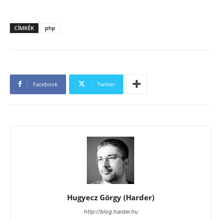
CÍMKÉK
php
Facebook
Twitter
Hugyecz Görgy (Harder)
http://blog.harder.hu