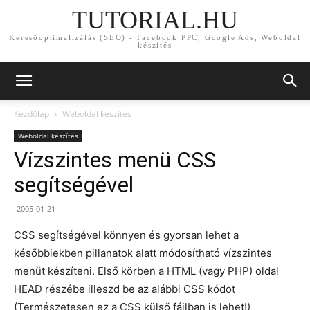
TUTORIAL.HU
Keresőoptimalizálás (SEO) - Facebook PPC, Google Ads, Weboldal
készítés
Kezdőlap
Weboldal készítés
Weboldal készítés
Vízszintes menü CSS
segítségével
2005-01-21
CSS segítségével könnyen és gyorsan lehet a
későbbiekben pillanatok alatt módosítható vízszintes
menüt készíteni. Első körben a HTML (vagy PHP) oldal
HEAD részébe illeszd be az alábbi CSS kódot
(Természetesen ez a CSS külső fájlban is lehet!)