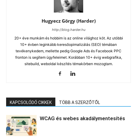
Hugyecz Görgy (Harder)
http://blog.harder.hu
20+ éve munkám és hobbim is az online világhoz köt. Az utóbbi
10+ évben leginkább keresőopimalizálás (SEO) témában
tevékenykedem, mellette pedig Google Ads és Facebook PPC
fronton is segítem ügyfeleimet. Korábban 10+ évig webgrafika,
sitebuild, weboldal készítés témakörben mozogtam.
KAPCSOLÓDÓ CIKKEK
TÖBB A SZERZŐTŐL
WCAG és webes akadálymentesítés