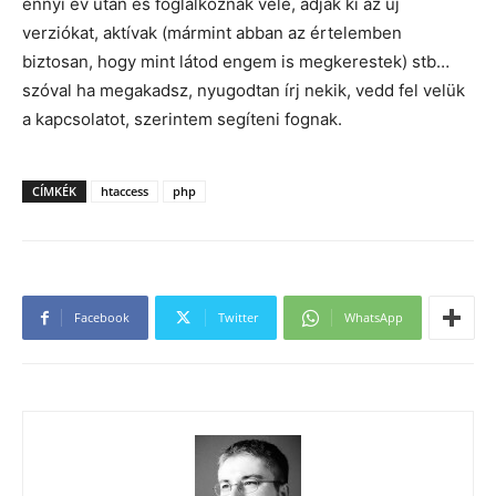
ennyi év után és foglalkoznak vele, adják ki az új
verziókat, aktívak (mármint abban az értelemben
biztosan, hogy mint látod engem is megkerestek) stb…
szóval ha megakadsz, nyugodtan írj nekik, vedd fel velük
a kapcsolatot, szerintem segíteni fognak.
CÍMKÉK
htaccess
php
Facebook
Twitter
WhatsApp