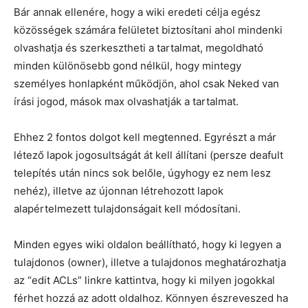
Bár annak ellenére, hogy a wiki eredeti célja egész
közösségek számára felületet biztosítani ahol mindenki
olvashatja és szerkesztheti a tartalmat, megoldható
minden különösebb gond nélkül, hogy mintegy
személyes honlapként működjön, ahol csak Neked van
írási jogod, mások max olvashatják a tartalmat.
Ehhez 2 fontos dolgot kell megtenned. Egyrészt a már
létező lapok jogosultságát át kell állítani (persze deafult
telepítés után nincs sok belőle, úgyhogy ez nem lesz
nehéz), illetve az újonnan létrehozott lapok
alapértelmezett tulajdonságait kell módosítani.
Minden egyes wiki oldalon beállítható, hogy ki legyen a
tulajdonos (owner), illetve a tulajdonos meghatározhatja
az “edit ACLs” linkre kattintva, hogy ki milyen jogokkal
férhet hozzá az adott oldalhoz. Könnyen észreveszed ha