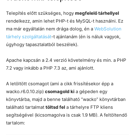
Telepítés előtt szükséges, hogy
megfelelő tárhellyel
rendelkezz, amin lehet PHP-t és MySQL-t használni. Ez
ma már egyáltalán nem drága dolog, én a
WebSolution
tárhely szolgáltatását
-t ajánlanám (én is náluk vagyok,
úgyhogy tapasztalatból beszélek).
Apache kapcsán a 2.4 verzió követelmény és min. a PHP
7.2 vagy inkább a PHP 7.3 az, ami ajánlott.
A letöltött csomagot (ami a cikk frissítésekor épp a
wacko.r6.0.10.zip)
csomagold ki
a gépeden egy
könyvtárba, majd a benne található “wacko” könyvtárban
található tartalmat
töltsd fel
a tárhelyre FTP kliens
segítségével (kicsomagolva is csak 1.9 MB). A feltöltendő
tartalom: