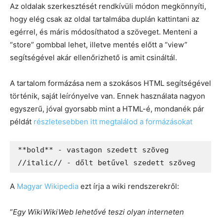
Az oldalak szerkesztését rendkívüli módon megkönnyíti,
hogy elég csak az oldal tartalmába duplán kattintani az
egérrel, és máris módosíthatod a szöveget. Menteni a
“store” gombbal lehet, illetve mentés előtt a “view”
segítségével akár ellenőrizhető is amit csináltál.
A tartalom formázása nem a szokásos HTML segítségével
történik, saját leírónyelve van. Ennek használata nagyon
egyszerű, jóval gyorsabb mint a HTML-é, mondanék pár
példát
részletesebben itt megtalálod a formázásokat
**bold** - vastagon szedett szöveg

//italic// - dőlt betűvel szedett szöveg
A
Magyar Wikipedia
ezt írja a wiki rendszerekről:
“
Egy WikiWikiWeb lehetővé teszi olyan interneten