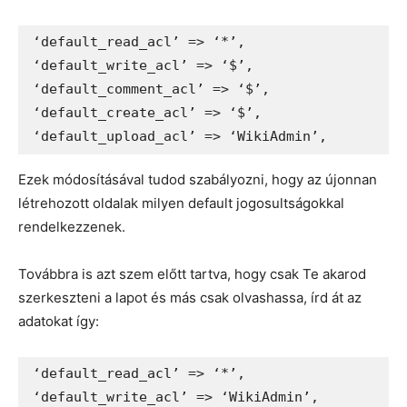
‘default_read_acl’ => ‘*’,

‘default_write_acl’ => ‘$’,

‘default_comment_acl’ => ‘$’,

‘default_create_acl’ => ‘$’,

‘default_upload_acl’ => ‘WikiAdmin’,
Ezek módosításával tudod szabályozni, hogy az újonnan
létrehozott oldalak milyen default jogosultságokkal
rendelkezzenek.
Továbbra is azt szem előtt tartva, hogy csak Te akarod
szerkeszteni a lapot és más csak olvashassa, írd át az
adatokat így:
‘default_read_acl’ => ‘*’,

‘default_write_acl’ => ‘WikiAdmin’,
