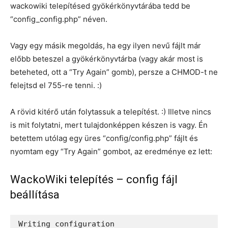
wackowiki telepítésed gyökérkönyvtárába tedd be
“config_config.php” néven.
Vagy egy másik megoldás, ha egy ilyen nevű fájlt már
előbb beteszel a gyökérkönyvtárba (vagy akár most is
beteheted, ott a “Try Again” gomb), persze a CHMOD-t ne
felejtsd el 755-re tenni. :)
A rövid kitérő után folytassuk a telepítést. :) Illetve nincs
is mit folytatni, mert tulajdonképpen készen is vagy. Én
betettem utólag egy üres “config/config.php” fájlt és
nyomtam egy “Try Again” gombot, az eredménye ez lett:
WackoWiki telepítés – config fájl
beállítása
Writing configuration
