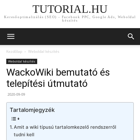
TUTORIAL.HU
Keresőoptimalizálás (SEO) - Facebook PPC, Google Ads, Weboldal
készítés
Kezdőlap
Weboldal készítés
Weboldal készítés
WackoWiki bemutató és
telepítési útmutató
2020-09-09
Tartalomjegyzék
Amit a wiki típusú tartalomkezelő rendszerről
tudni kell