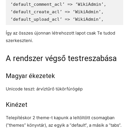
‘default_comment_acl’ => ‘WikiAdmin’,

‘default_create_acl’ => ‘WikiAdmin’,

‘default_upload_acl’ => ‘WikiAdmin’,
Így az összes újonnan létrehozott lapot csak Te tudod
szerkeszteni.
A rendszer végső testreszabása
Magyar ékezetek
Unicode teszt: árvíztűrő tükörfúrógép
Kinézet
Telepítéskor 2 theme-t kapunk a leltöltött csomagban
(“themes” könyvtár), az egyik a “default“, a másik a “tabs“.