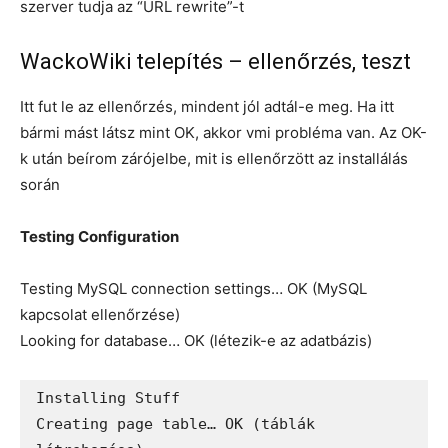
szerver tudja az “URL rewrite”-t
WackoWiki telepítés – ellenőrzés, teszt
Itt fut le az ellenőrzés, mindent jól adtál-e meg. Ha itt
bármi mást látsz mint OK, akkor vmi probléma van. Az OK-
k után beírom zárójelbe, mit is ellenőrzött az installálás
során
Testing Configuration
Testing MySQL connection settings… OK (MySQL
kapcsolat ellenőrzése)
Looking for database… OK (létezik-e az adatbázis)
Installing Stuff

Creating page table… OK (táblák 