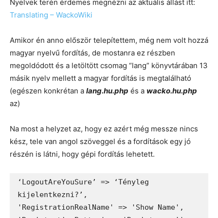
Nyelvek terén érdemes megnézni az aktuális állást itt:
Translating – WackoWiki
Amikor én anno először telepítettem, még nem volt hozzá
magyar nyelvű fordítás, de mostanra ez részben
megoldódott és a letöltött csomag “lang” könyvtárában 13
másik nyelv mellett a magyar fordítás is megtalálható
(egészen konkrétan a
lang.hu.php
és a
wacko.hu.php
az)
Na most a helyzet az, hogy ez azért még messze nincs
kész, tele van angol szöveggel és a fordítások egy jó
részén is látni, hogy gépi fordítás lehetett.
‘LogoutAreYouSure’ => ‘Tényleg 
kijelentkezni?’,

'RegistrationRealName' => 'Show Name',
