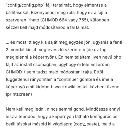
“config/config.php” fájl tartalmát, hogy elmentse a
bállításokat. Bizonyosodj meg róla, hogy ez a fájl a
szerveren írható (CHMOD 664 vagy 755), különben
kézzel kell majd módosítanod a tartalmát.
… és most itt egy kis saját megjegyzés jön, ugyanis a fenti
2 mondat kicsit megtévesztő szerintem (de ez fog
megjelenni a képernyőn). Én nem találtam ilyen nevű php
fájlt az install csomagban, úgyhogy értelemszerűen
CHMOD-t sem tudsz majd módosítani rajta. Ettől
függetlenül rányomtam a “continue” gombra és íme a
képernyő amit kidobott: wackowiki install közbeni üzenet
(printscreen)
Nem kell megijedni, nincs semmi gond. Mindössze annyi
lesz a teendőd, hogy a képernyőn látható konfigurációs
beállításokat másold ki vágólapra (copy_paste), majd a