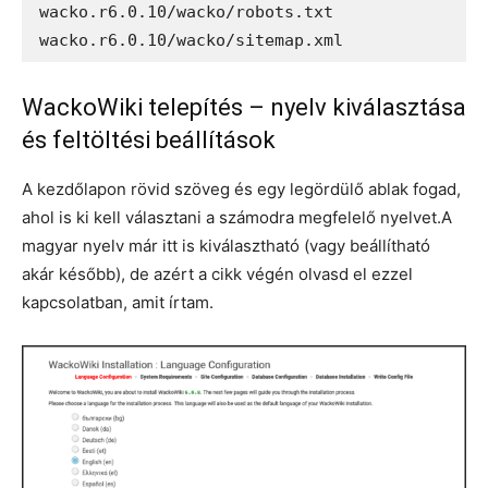
wacko.r6.0.10/wacko/robots.txt

wacko.r6.0.10/wacko/sitemap.xml
WackoWiki telepítés – nyelv kiválasztása
és feltöltési beállítások
A kezdőlapon rövid szöveg és egy legördülő ablak fogad,
ahol is ki kell választani a számodra megfelelő nyelvet.A
magyar nyelv már itt is kiválasztható (vagy beállítható
akár később), de azért a cikk végén olvasd el ezzel
kapcsolatban, amit írtam.