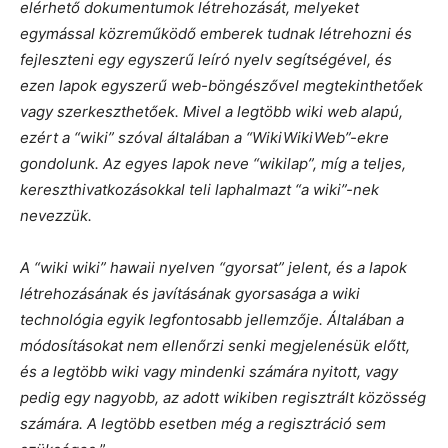
elérhető dokumentumok létrehozását, melyeket
egymással közreműködő emberek tudnak létrehozni és
fejleszteni egy egyszerű leíró nyelv segítségével, és
ezen lapok egyszerű web-böngészővel megtekinthetőek
vagy szerkeszthetőek. Mivel a legtöbb wiki web alapú,
ezért a “wiki” szóval általában a “WikiWikiWeb”-ekre
gondolunk. Az egyes lapok neve “wikilap”, míg a teljes,
kereszthivatkozásokkal teli laphalmazt “a wiki”-nek
nevezzük.
A “wiki wiki” hawaii nyelven “gyorsat” jelent, és a lapok
létrehozásának és javításának gyorsasága a wiki
technológia egyik legfontosabb jellemzője. Általában a
módosításokat nem ellenőrzi senki megjelenésük előtt,
és a legtöbb wiki vagy mindenki számára nyitott, vagy
pedig egy nagyobb, az adott wikiben regisztrált közösség
számára. A legtöbb esetben még a regisztráció sem