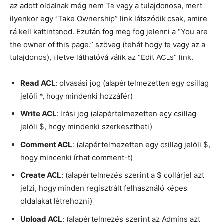
az adott oldalnak még nem Te vagy a tulajdonosa, mert
ilyenkor egy “Take Ownership” link látszódik csak, amire
rá kell kattintanod. Ezután fog meg fog jelenni a “You are
the owner of this page.” szöveg (tehát hogy te vagy az a
tulajdonos), illetve láthatóvá válik az “Edit ACLs” link.
Read ACL
: olvasási jog (alapértelmezetten egy csillag
jelöli *, hogy mindenki hozzáfér)
Write ACL
: írási jog (alapértelmezetten egy csillag
jelöli $, hogy mindenki szerkesztheti)
Comment ACL
: (alapértelmezetten egy csillag jelöli $,
hogy mindenki írhat comment-t)
Create ACL
: (alapértelmezés szerint a $ dollárjel azt
jelzi, hogy minden regisztrált felhasználó képes
oldalakat létrehozni)
Upload ACL
: (alapértelmezés szerint az Admins azt