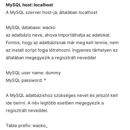
MySQL host: localhost
A MySQL szerver host-ja, általában localhost
MySQL database: wacko
az adatbázis neve, ahova importálhatja az adatokat.
Fontos, hogy az adatbázisnak már meg kell lennie, nem
az install script fogja létrehozni. Ingyenes tárhelyen ez
általában megegyezik a regisztrált neveddel
MySQL user name: dummy
MySQL password: *
A MySQL adatbázishoz szükséges nevet és jelszót kell
ide beírni. A név legtöbb esetben megegyezik a
regisztrált neveddel.
Table prefix: wacko_