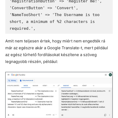
'RegistrationButton' => 'Register me!',

'ConvertButton' => 'Convert',

'NameTooShort' => 'The Username is too 
short, a minimum of %2 characters is 
required.',
Amit nem teljesen értek, hogy miért nem engedték rá
már az egészre akár a Google Translate-t, mert például
az egész tűrhető fordításokat készítene a szöveg
legnagyobb részén, például: