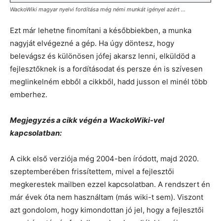
WackoWiki magyar nyelvi fordítása még némi munkát igényel azért …
Ezt már lehetne finomítani a későbbiekben, a munka
nagyját elvégezné a gép. Ha úgy döntesz, hogy
belevágsz és különösen jófej akarsz lenni, elküldöd a
fejlesztőknek is a fordításodat és persze én is szívesen
meglinkelném ebből a cikkből, hadd jusson el minél több
emberhez.
Megjegyzés a cikk végén a WackoWiki-vel
kapcsolatban:
A cikk első verziója még 2004-ben íródott, majd 2020.
szeptemberében frissítettem, mivel a fejlesztői
megkerestek mailben ezzel kapcsolatban. A rendszert én
már évek óta nem használtam (más wiki-t sem). Viszont
azt gondolom, hogy kimondottan jó jel, hogy a fejlesztői