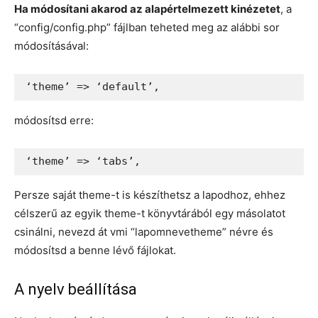
Ha módosítani akarod az alapértelmezett kinézetet
, a
“config/config.php” fájlban teheted meg az alábbi sor
módosításával:
‘theme’ => ‘default’,
módosítsd erre:
‘theme’ => ‘tabs’,
Persze saját theme-t is készíthetsz a lapodhoz, ehhez
célszerű az egyik theme-t könyvtárából egy másolatot
csinálni, nevezd át vmi “lapomnevetheme” névre és
módosítsd a benne lévő fájlokat.
A nyelv beállítása