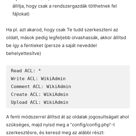
állítja, hogy csak a rendszergazdák tölthetnek fel
fájlokat)
Ha pl. azt akarod, hogy csak Te tudd szerkeszteni az
oldalt, mások pedig legfeljebb olvashassák, akkor állítsd
be így a fentieket (persze a saját neveddel
behelyettesítve)
Read ACL: *

Write ACL: WikiAdmin

Comment ACL: WikiAdmin

Create ACL: WikiAdmin

Upload ACL: WikiAdmin
A fenti módszerrel állítsd át az oldalak jogosultságait ahol
szükséges, majd nyisd meg a “config/config.php“-t
szerkesztésre, és keresd meg az alábbi részt: