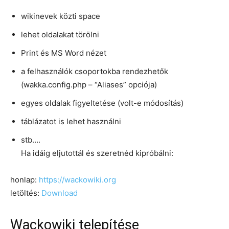
wikinevek közti space
lehet oldalakat törölni
Print és MS Word nézet
a felhasználók csoportokba rendezhetők
(wakka.config.php – “Aliases” opciója)
egyes oldalak figyeltetése (volt-e módosítás)
táblázatot is lehet használni
stb….
Ha idáig eljutottál és szeretnéd kipróbálni:
honlap:
https://wackowiki.org
letöltés:
Download
Wackowiki telepítése