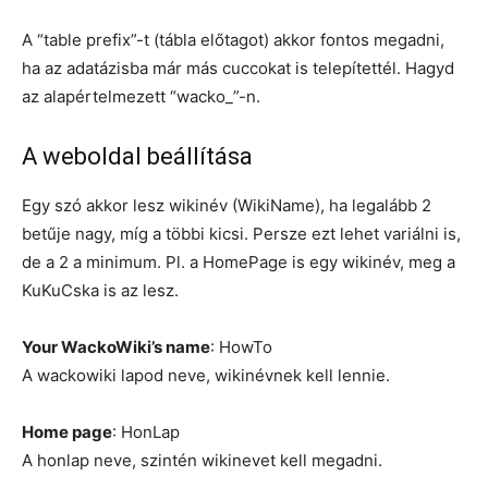
A “table prefix”-t (tábla előtagot) akkor fontos megadni,
ha az adatázisba már más cuccokat is telepítettél. Hagyd
az alapértelmezett “wacko_”-n.
A weboldal beállítása
Egy szó akkor lesz wikinév (WikiName), ha legalább 2
betűje nagy, míg a többi kicsi. Persze ezt lehet variálni is,
de a 2 a minimum. Pl. a HomePage is egy wikinév, meg a
KuKuCska is az lesz.
Your WackoWiki’s name
: HowTo
A wackowiki lapod neve, wikinévnek kell lennie.
Home page
: HonLap
A honlap neve, szintén wikinevet kell megadni.