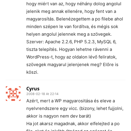
hogy miért van az, hogy néhány dolog angolul
jelenik meg annak ellenére, hogy fent van a
magyarosítás. Belenézegettem a po filebe ahol
minden szépen le van fordítva, és mégis sok
helyen angolul jelennek meg a szövegek.
Szerver: Apache 2.2.6, PHP 5.2.3, MySQL 6,
tiszta telepítés. Hogyan lehetne rávenni a
WordPress-t, hogy az oldalon lévő feliratok,
szövegek magyarul jelenjenek meg? Előre is
köszi.
Cyrus
2008-02-18 At 22:14
Azért, mert a WP magyarositása és eleve a
nyelvrendszere egy vicc. (bizony, lehet fujjolni,
akkor is nagyon nem dev barát)
Ha jot akarsz magadnak, akkor elfelejted a po