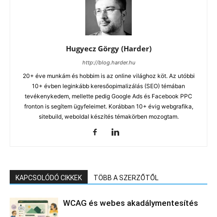
Hugyecz Görgy (Harder)
http://blog.harder.hu
20+ éve munkám és hobbim is az online világhoz köt. Az utóbbi
10+ évben leginkább keresőopimalizálás (SEO) témában
tevékenykedem, mellette pedig Google Ads és Facebook PPC
fronton is segítem ügyfeleimet. Korábban 10+ évig webgrafika,
sitebuild, weboldal készítés témakörben mozogtam.
KAPCSOLÓDÓ CIKKEK
TÖBB A SZERZŐTŐL
WCAG és webes akadálymentesítés