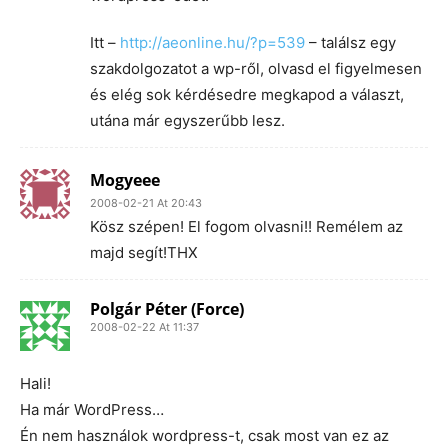
Itt –
http://aeonline.hu/?p=539
– találsz egy
szakdolgozatot a wp-ről, olvasd el figyelmesen
és elég sok kérdésedre megkapod a választ,
utána már egyszerűbb lesz.
Mogyeee
2008-02-21 At 20:43
Kösz szépen! El fogom olvasni!! Remélem az
majd segít!THX
Polgár Péter (Force)
2008-02-22 At 11:37
Hali!
Ha már WordPress…
Én nem használok wordpress-t, csak most van ez az