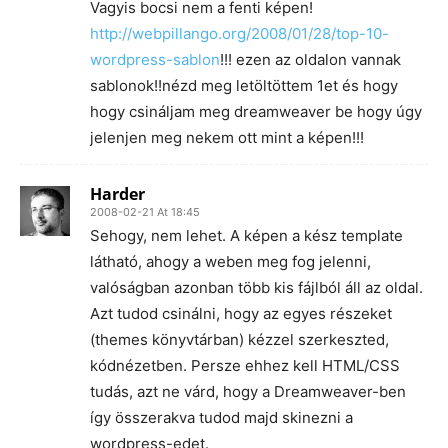
Vagyis bocsi nem a fenti képen!
http://webpillango.org/2008/01/28/top-10-
wordpress-sablon
!!! ezen az oldalon vannak
sablonok!!nézd meg letöltöttem 1et és hogy
hogy csináljam meg dreamweaver be hogy úgy
jelenjen meg nekem ott mint a képen!!!
Harder
2008-02-21 At 18:45
Sehogy, nem lehet. A képen a kész template
látható, ahogy a weben meg fog jelenni,
valóságban azonban több kis fájlból áll az oldal.
Azt tudod csinálni, hogy az egyes részeket
(themes könyvtárban) kézzel szerkeszted,
kódnézetben. Persze ehhez kell HTML/CSS
tudás, azt ne várd, hogy a Dreamweaver-ben
így összerakva tudod majd skinezni a
wordpress-edet.