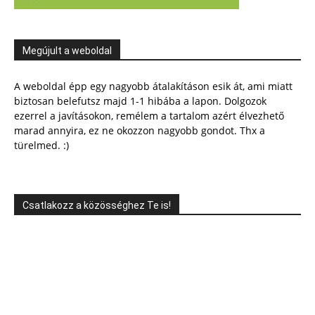
Megújult a weboldal
A weboldal épp egy nagyobb átalakításon esik át, ami miatt
biztosan belefutsz majd 1-1 hibába a lapon. Dolgozok
ezerrel a javításokon, remélem a tartalom azért élvezhető
marad annyira, ez ne okozzon nagyobb gondot. Thx a
türelmed. :)
Csatlakozz a közösséghez Te is!