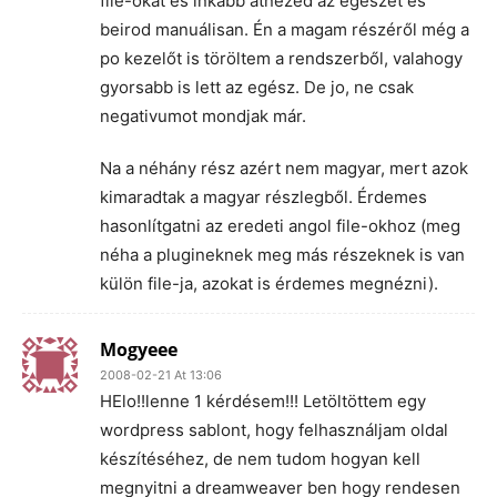
file-okat és inkább átnézed az egészet és
beirod manuálisan. Én a magam részéről még a
po kezelőt is töröltem a rendszerből, valahogy
gyorsabb is lett az egész. De jo, ne csak
negativumot mondjak már.
Na a néhány rész azért nem magyar, mert azok
kimaradtak a magyar részlegből. Érdemes
hasonlítgatni az eredeti angol file-okhoz (meg
néha a plugineknek meg más részeknek is van
külön file-ja, azokat is érdemes megnézni).
Mogyeee
2008-02-21 At 13:06
HElo!!lenne 1 kérdésem!!! Letöltöttem egy
wordpress sablont, hogy felhasználjam oldal
készítéséhez, de nem tudom hogyan kell
megnyitni a dreamweaver ben hogy rendesen