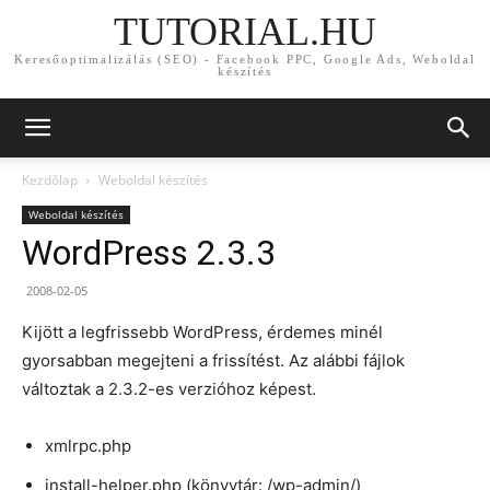
TUTORIAL.HU
Keresőoptimalizálás (SEO) - Facebook PPC, Google Ads, Weboldal
készítés
Kezdőlap
Weboldal készítés
Weboldal készítés
WordPress 2.3.3
2008-02-05
Kijött a legfrissebb WordPress, érdemes minél
gyorsabban megejteni a frissítést. Az alábbi fájlok
változtak a 2.3.2-es verzióhoz képest.
xmlrpc.php
install-helper.php (könyvtár: /wp-admin/)