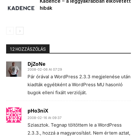
Kadence – a leggyakrabban elkövetett
hibák
12 HOZZÁSZÓLÁS
DjZoNe
2008-02-06 At 07:29
Pár órával a WordPress 2.3.3 megjelenése után
kiadták egyébként a WordPress MU hasonló
bugok elleni fixált verzióját.
pHo3niX
2008-02-16 At 09:37
Sziasztok. Tegnap töltöttem le a WordPress
2.3.3., hozzá a magyarosítást. Nem értem aztat,