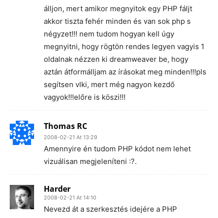
álljon, mert amikor megnyitok egy PHP fáljt
akkor tiszta fehér minden és van sok php s
négyzet!!! nem tudom hogyan kell úgy
megnyitni, hogy rögtön rendes legyen vagyis 1
oldalnak nézzen ki dreamweaver be, hogy
aztán átformálljam az írásokat meg minden!!!pls
segítsen vlki, mert még nagyon kezdő
vagyok!!!előre is köszi!!!
Thomas RC
2008-02-21 At 13:29
Amennyire én tudom PHP kódot nem lehet
vizuálisan megjeleníteni :?.
Harder
2008-02-21 At 14:10
Nevezd át a szerkesztés idejére a PHP