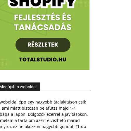
Megújult a weboldal
weboldal épp egy nagyobb átalakításon esik
, ami miatt biztosan belefutsz majd 1-1
bába a lapon. Dolgozok ezerrel a javításokon,
emélem a tartalom azért élvezhető marad
nnyira, ez ne okozzon nagyobb gondot. Thx a