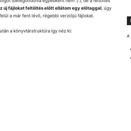
olgot (belegondolva egyébként nem :) ), de a feltöltés
z új fájlokat feltöltés előtt ellátom egy előtaggal
, úgy
elül a már fent lévő, régebbi verziójú fájlokat.
tán a könyvtárstruktúra így néz ki:
A 