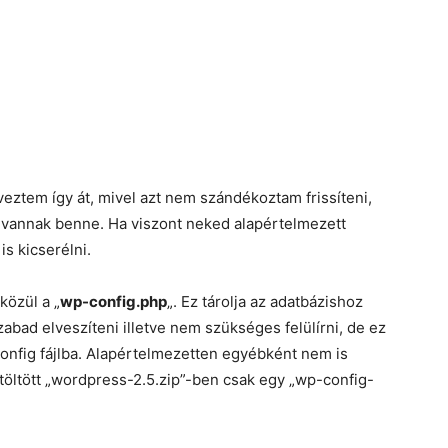
eztem így át, mivel azt nem szándékoztam frissíteni,
k vannak benne. Ha viszont neked alapértelmezett
is kicserélni.
közül a „
wp-config.php
„. Ez tárolja az adatbázishoz
abad elveszíteni illetve nem szükséges felülírni, de ez
 konfig fájlba. Alapértelmezetten egyébként nem is
letöltött „wordpress-2.5.zip”-ben csak egy „wp-config-