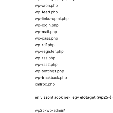
wp-cron.php
wp-feed.php
wp-links-opml.php
wp-login.php
wp-mail.php
wp-pass.php
wp-rdf.php
wp-register.php
wp-rss.php
wp-rss2.php
wp-settings.php
wp-trackback.php
xmlrpc.php
én viszont adok neki egy
előtagot (wp25-)
wp25-wp-admin\