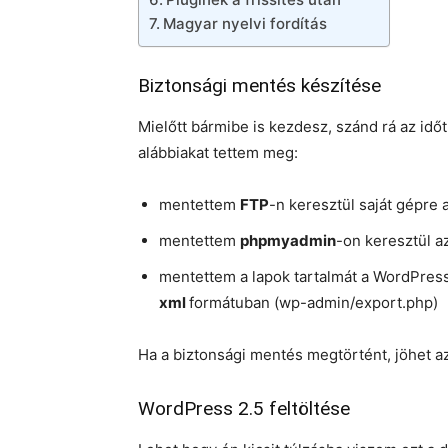
Magyar nyelvi fordítás
Biztonsági mentés készítése
Mielőtt bármibe is kezdesz, szánd rá az idő
alábbiakat tettem meg:
mentettem
FTP
-n keresztül saját gépre a
mentettem
phpmyadmin
-on keresztül az
mentettem a lapok tartalmát a WordPress
xml
formátuban (wp-admin/export.php)
Ha a biztonsági mentés megtörtént, jöhet az ú
WordPress 2.5 feltöltése