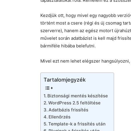
tapasztalatokat róla. Remélem ez a szösszene
Kezdjük ott, hogy mivel egy nagyobb verzióv
történt most a csere (régi és új csomag tart
szerverre), hanem az egész motort újrahúzta
művelet során adatbázist is kell majd frissí
bármiféle hibába belefutni.
Mivel ezt nem lehet elégszer hangsúlyozni, 
Tartalomjegyzék
Biztonsági mentés készítése
WordPress 2.5 feltöltése
Adatbázis frissítés
Ellenőrzés
Template-k a frissítés után
Pluginek a frissítés után