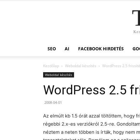
Ker
SEO
AI
FACEBOOK HIRDETÉS
GO
Kezdőlap
Weboldal készítés
WordPress 2.5 frissít
Weboldal készítés
WordPress 2.5 fr
2008-04-01
Az elmúlt kb 1.5 órát azzal töltöttem, hogy f
régebbi 2.x-es verziókról 2.5-re. Gondolta
néztem a neten többen is írták, hogy nem m