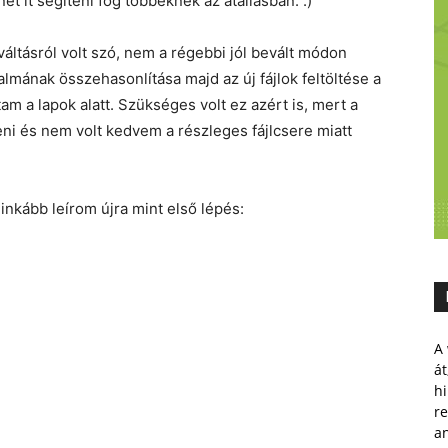
t it segíteni fog többeknek az átállásban. :)
áltásról volt szó, nem a régebbi jól bevált módon
almának összehasonlítása majd az új fájlok feltöltése a
m a lapok alatt. Szükséges volt ez azért is, mert a
teni és nem volt kedvem a részleges fájlcsere miatt
inkább leírom újra mint első lépés:
A 
át
hi
r
a