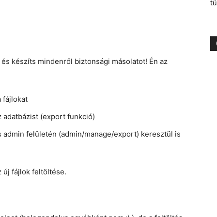
tü
t és készíts mindenről biztonsági másolatot! Én az
 fájlokat
 adatbázist (export funkció)
 admin felületén (admin/manage/export) keresztül is
j fájlok feltöltése.