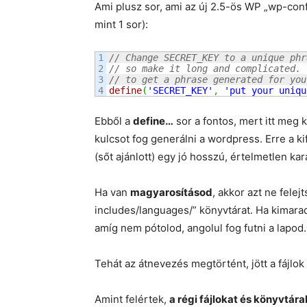
Ami plusz sor, ami az új 2.5-ös WP „wp-con
mint 1 sor):
1

// Change SECRET_KEY to a unique phr
2

// so make it long and complicated. 
3

// to get a phrase generated for you
define
(
'SECRET_KEY'
,
'put your uniqu
Ebből a
define…
sor a fontos, mert itt meg 
kulcsot fog generálni a wordpress. Erre a 
(sőt ajánlott) egy jó hosszú, értelmetlen kar
Ha van
magyarosításod
, akkor azt ne felej
includes/languages/” könyvtárat. Ha kimara
amíg nem pótolod, angolul fog futni a lapod.
Tehát az átnevezés megtörtént, jött a fájlok 
Amint felértek,
a régi fájlokat és könyvtára