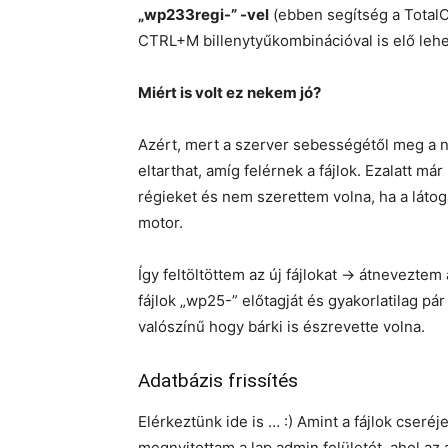
„wp233regi-” -vel
(ebben segítség a Total
CTRL+M billenytyűkombinációval is elő lehe
Miért is volt ez nekem jó?
Azért, mert a szerver sebességétől meg a 
eltarthat, amíg felérnek a fájlok. Ezalatt m
régieket és nem szerettem volna, ha a látog
motor.
Így feltöltöttem az új fájlokat -> átnevezte
fájlok „wp25-” előtagját és gyakorlatilag pá
valószínű hogy bárki is észrevette volna.
Adatbázis frissítés
Elérkeztünk ide is … :) Amint a fájlok cseré
megnyitottam a lap admin felületét, ahol az