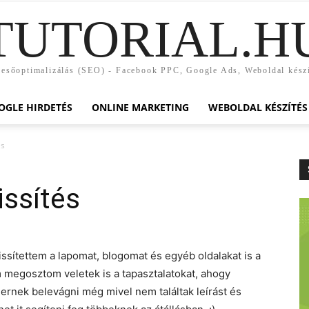
TUTORIAL.H
esőoptimalizálás (SEO) - Facebook PPC, Google Ads, Weboldal kész
OGLE HIRDETÉS
ONLINE MARKETING
WEBOLDAL KÉSZÍTÉS
és
issítés
rissítettem a lapomat, blogomat és egyéb oldalakat is a
m megosztom veletek is a tapasztalatokat, ahogy
ernek belevágni még mivel nem találtak leírást és