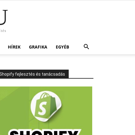
U
ítés
HÍREK
GRAFIKA
EGYÉB
Shopify fejlesztés és tanácsadás