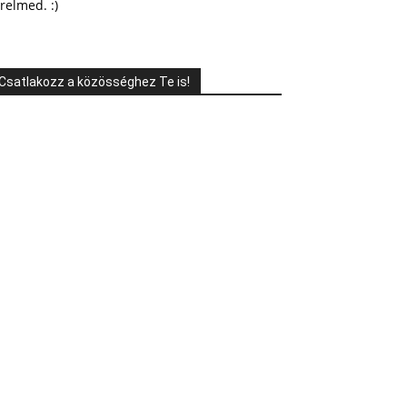
relmed. :)
Csatlakozz a közösséghez Te is!