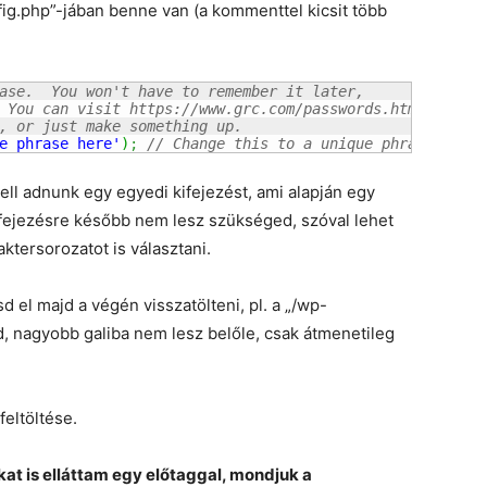
fig.php”-jában benne van (a kommenttel kicsit több
ase.  You won't have to remember it later,
 You can visit https://www.grc.com/passwords.htm
, or just make something up.
e phrase here'
)
;
// Change this to a unique phrase.
kell adnunk egy egyedi kifejezést, ami alapján egy
kifejezésre később nem lesz szükséged, szóval lehet
aktersorozatot is választani.
tsd el majd a végén visszatölteni, pl. a „/wp-
d, nagyobb galiba nem lesz belőle, csak átmenetileg
feltöltése.
kat is elláttam egy előtaggal, mondjuk a