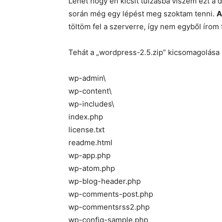
Lehet hogy én kicsit túlzásba viszem ezt a d
során még egy lépést meg szoktam tenni.
A
töltöm fel a szerverre, így nem egyből írom f
Tehát a „wordpress-2.5.zip” kicsomagolása u
wp-admin\
wp-content\
wp-includes\
index.php
license.txt
readme.html
wp-app.php
wp-atom.php
wp-blog-header.php
wp-comments-post.php
wp-commentsrss2.php
wp-config-sample.php