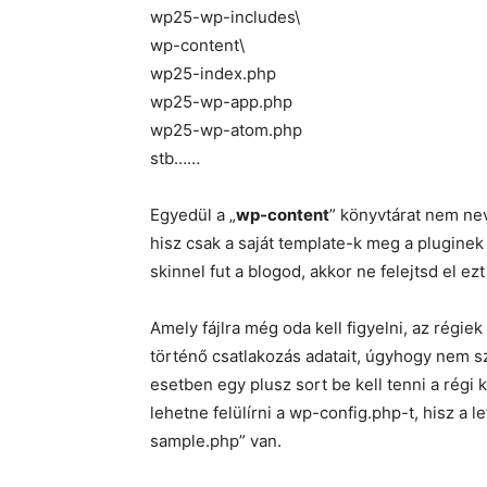
wp25-wp-includes\
wp-content\
wp25-index.php
wp25-wp-app.php
wp25-wp-atom.php
stb……
Egyedül a „
wp-content
” könyvtárat nem nev
hisz csak a saját template-k meg a plugine
skinnel fut a blogod, akkor ne felejtsd el ezt 
Amely fájlra még oda kell figyelni, az régiek 
történő csatlakozás adatait, úgyhogy nem sz
esetben egy plusz sort be kell tenni a régi
lehetne felülírni a wp-config.php-t, hisz a 
sample.php” van.