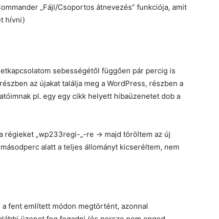
Commander „Fájl/Csoportos átnevezés” funkciója, amit
t hívni)
netkapcsolatom sebességétől függően pár percig is
ár részben az újakat találja meg a WordPress, részben a
atóimnak pl. egy egy cikk helyett hibaüzenetet dob a
m a régieket „wp233regi-„-re -> majd töröltem az új
r másodperc alatt a teljes állományt kicseréltem, nem
je a fent említett módon megtörtént, azonnal
 alábbi üzenet fog fogadni (és persze nem enged