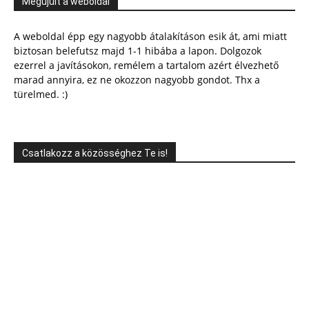
Megújult a weboldal
A weboldal épp egy nagyobb átalakításon esik át, ami miatt
biztosan belefutsz majd 1-1 hibába a lapon. Dolgozok
ezerrel a javításokon, remélem a tartalom azért élvezhető
marad annyira, ez ne okozzon nagyobb gondot. Thx a
türelmed. :)
Csatlakozz a közösséghez Te is!