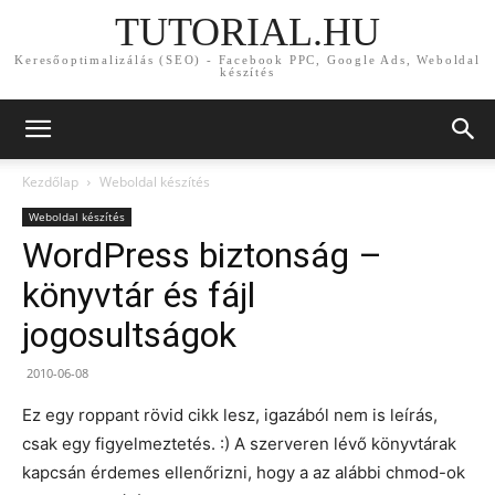
TUTORIAL.HU
Keresőoptimalizálás (SEO) - Facebook PPC, Google Ads, Weboldal
készítés
Kezdőlap
Weboldal készítés
Weboldal készítés
WordPress biztonság –
könyvtár és fájl
jogosultságok
2010-06-08
Ez egy roppant rövid cikk lesz, igazából nem is leírás,
csak egy figyelmeztetés. :) A szerveren lévő könyvtárak
kapcsán érdemes ellenőrizni, hogy a az alábbi chmod-ok