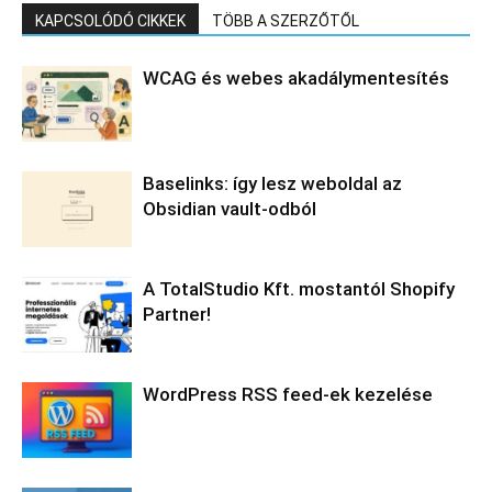
KAPCSOLÓDÓ CIKKEK
TÖBB A SZERZŐTŐL
WCAG és webes akadálymentesítés
Baselinks: így lesz weboldal az
Obsidian vault-odból
A TotalStudio Kft. mostantól Shopify
Partner!
WordPress RSS feed-ek kezelése