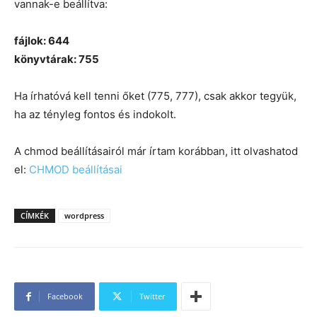
vannak-e beállítva:
fájlok: 644
könyvtárak: 755
Ha írhatóvá kell tenni őket (775, 777), csak akkor tegyük,
ha az tényleg fontos és indokolt.
A chmod beállításairól már írtam korábban, itt olvashatod
el:
CHMOD beállításai
CÍMKÉK
wordpress
Facebook
Twitter