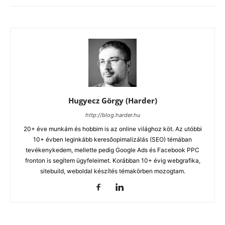
Hugyecz Görgy (Harder)
http://blog.harder.hu
20+ éve munkám és hobbim is az online világhoz köt. Az utóbbi
10+ évben leginkább keresőopimalizálás (SEO) témában
tevékenykedem, mellette pedig Google Ads és Facebook PPC
fronton is segítem ügyfeleimet. Korábban 10+ évig webgrafika,
sitebuild, weboldal készítés témakörben mozogtam.