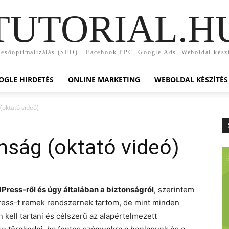
TUTORIAL.H
esőoptimalizálás (SEO) - Facebook PPC, Google Ads, Weboldal kész
OGLE HIRDETÉS
ONLINE MARKETING
WEBOLDAL KÉSZÍTÉS
(oktató videó)
nság (oktató videó)
Press-ről és úgy általában a biztonságról
, szerintem
press-t remek rendszernek tartom, de mint minden
kell tartani és célszerű az alapértelmezett