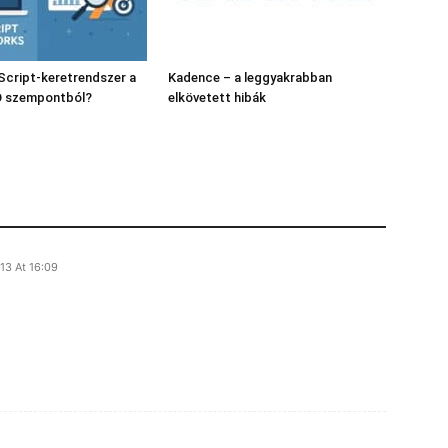
Script-keretrendszer a
Kadence – a leggyakrabban
O szempontból?
elkövetett hibák
13 At 16:09