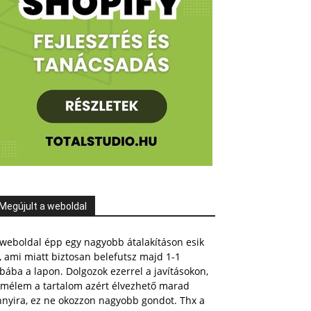
Megújult a weboldal
weboldal épp egy nagyobb átalakításon esik
, ami miatt biztosan belefutsz majd 1-1
bába a lapon. Dolgozok ezerrel a javításokon,
emélem a tartalom azért élvezhető marad
nnyira, ez ne okozzon nagyobb gondot. Thx a