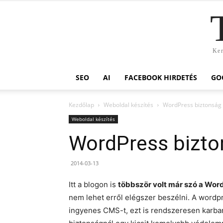
Ker
SEO
AI
FACEBOOK HIRDETÉS
GO
Kezdőlap
Weboldal készítés
WordPress biztonság 
Weboldal készítés
WordPress bizto
2014-03-13
Itt a blogon is
többször volt már szó a Word
nem lehet erről elégszer beszélni. A word
ingyenes CMS-t, ezt is rendszeresen karban 