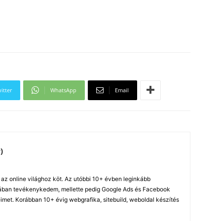
itter
WhatsApp
Email
)
z online világhoz köt. Az utóbbi 10+ évben leginkább
ában tevékenykedem, mellette pedig Google Ads és Facebook
imet. Korábban 10+ évig webgrafika, sitebuild, weboldal készítés