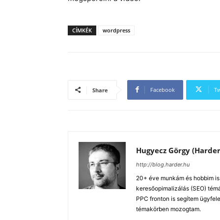
CÍMKÉK
wordpress
Facebook
Tw
Share
Hugyecz Görgy (Harder
http://blog.harder.hu
20+ éve munkám és hobbim is a
keresőopimalizálás (SEO) tém
PPC fronton is segítem ügyfele
témakörben mozogtam.