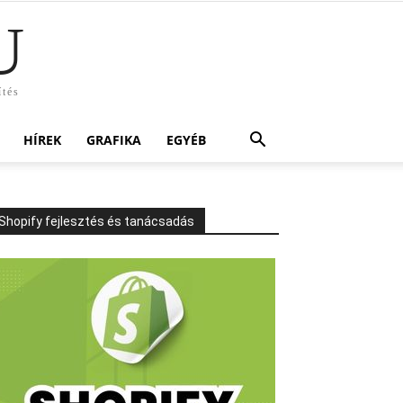
U
ítés
HÍREK
GRAFIKA
EGYÉB
Shopify fejlesztés és tanácsadás