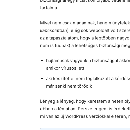
biztonságnál egy kicsit komolyabb védelem
tartalma.
Mivel nem csak magamnak, hanem ügyfelekn
kapcsolatban
), elég sok weboldalt volt sz
az a tapasztalatom, hogy a legtöbben nagyon
nem is tudnak) a lehetséges biztonsági me
hajlamosak vagyunk a biztonsággal akkor 
amikor vírusos lett
aki készítette, nem foglalkozott a kérdé
már senki nem törődik
Lényeg a lényeg, hogy kerestem a neten oly
ebben a témában. Persze engem is érdekelt
mi van az új WordPress verziókkal e téren, 