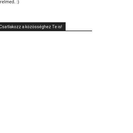
relmed. :)
Csatlakozz a közösséghez Te is!