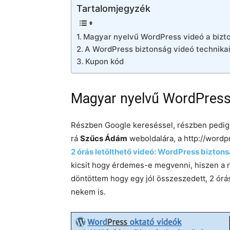
Tartalomjegyzék
Magyar nyelvű WordPress videó a bizt
A WordPress biztonság videó technikai
Kupon kód
Magyar nyelvű WordPress 
Részben Google kereséssel, részben pedig
rá
Szűcs Ádám
weboldalára, a http://wordp
2 órás letölthető videó: WordPress biztons
kicsit hogy érdemes-e megvenni, hiszen a 
döntöttem hogy egy jól összeszedett, 2 órá
nekem is.