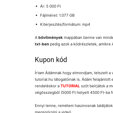
Ár: 5 000 Ft
Fájlméret: 1.077 GB
Kiterjesztés/formátum: mp4
A
bővítmények
mappában benne van minden 
txt-ben
pedig azok a kódrészletek, amikre 
Kupon kód
Írtam Ádámnak hogy elmondjam, tetszett a v
tutorial.hu látogatóinak is. Ádám felajánlot
rendeléskor a
TUTORIAL
szót beírjátok a 
végösszegből (5000 Ft helyett 4500 Ft-ba fo
Ennyi lenne, remélem hasznosnak találjátok 
megspórolni a videó.