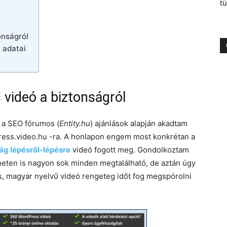
tü
onságról
 adatai
videó a biztonságról
 a SEO fórumos (
Entity.hu
) ajánlások alapján akadtam
ress.video.hu -ra. A honlapon engem most konkrétan a
ág lépésről-lépésre
videó fogott meg. Gondolkoztam
neten is nagyon sok minden megtalálható, de aztán úgy
s, magyar nyelvű videó rengeteg időt fog megspórolni