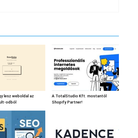
gy lesz weboldal az
A TotalStudio Kft. mostantól
ult-odból
Shopify Partner!