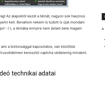
g! Az alapoktól kezdi a témát, nagyon sok hasznos
elni kell. Bevallom nekem is tudott is újat mondani
ot :-)
), a témába ennyire nem ástam bele magam
A 
 ami a biztonsággal kapcsolatos, van közöttük
 vírusvédelmen keresztül captcha védelemig mindent.
deó technikai adatai