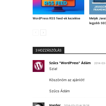
WordPress RSS feed-ek kezelése
Melyik Java
legjobb SE
3 HOZZÁSZÓLÁS
Szűcs "WordPress" Ádám
2014-03-
Szia!
Köszönöm az ajánlót!
Szűcs Ádám
Harder
2014-03-13 At 19:26