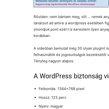
Röviden: nem bántam meg, sőt … remek anya
tanácsot ad amire a wordpress esetében figy
(
mondjuk pont ezért is kerestem ilyen anyag
korábban.
A videóban bemutat még 30 olyan plugint is
felhasználók és jogosultságok kezelésétől
Tényleg nagyon alapos.
A WordPress biztonság vi
Felbontás: 1364×768 pixel
Hossz: 123 perc
Nyelv: magyar