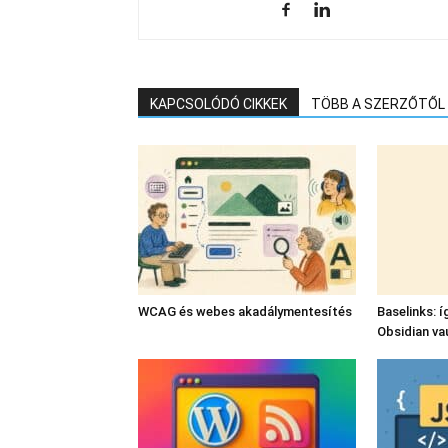
KAPCSOLÓDÓ CIKKEK
TÖBB A SZERZŐTŐL
WCAG és webes akadálymentesítés
Baselinks: í
Obsidian va