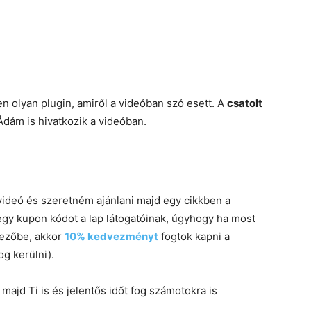
olyan plugin, amiről a videóban szó esett. A
csatolt
Ádám is hivatkozik a videóban.
ideó és szeretném ajánlani majd egy cikkben a
t egy kupon kódot a lap látogatóinak, úgyhogy ha most
mezőbe, akkor
10% kedvezményt
fogtok kapni a
g kerülni).
majd Ti is és jelentős időt fog számotokra is