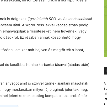
re törekedni, ha fontos számunkra a honlapunk és a
ek is dolgozok (
igaz inkább SEO-val és tanácsadással
erencsém látni. A WordPress-ekkel kapcsolatban pedig
 elhanyagolják a frissítéseket, nem figyelnek (vagy
goldásokról. Ez részben annak köszönhető, hogy
törődni, amikor már baj van és megtörték a lapot,
ssel és később a honlap karbantartásával (átadás után)
an anyagot amit jó szívvel tudnék ajánlani másoknak
A 
át
, hogy mostanában milyen új pluginek jelentek meg,
hi
minél jelentkeznek esetleg kompatibilitás problémák.
r
a