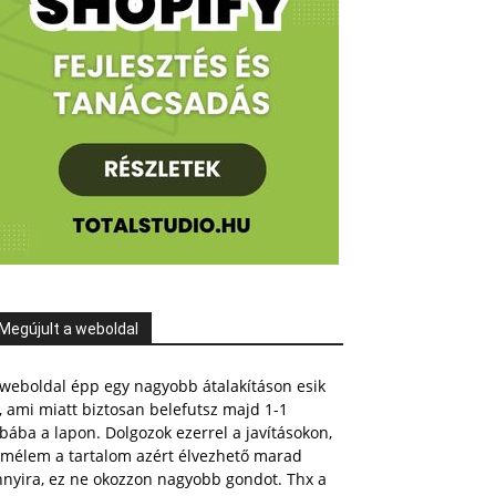
Megújult a weboldal
weboldal épp egy nagyobb átalakításon esik
, ami miatt biztosan belefutsz majd 1-1
bába a lapon. Dolgozok ezerrel a javításokon,
emélem a tartalom azért élvezhető marad
nnyira, ez ne okozzon nagyobb gondot. Thx a