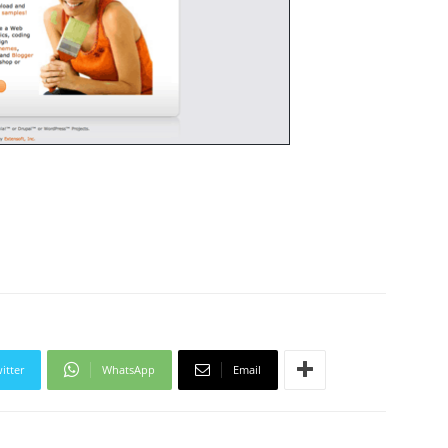
itter
WhatsApp
Email