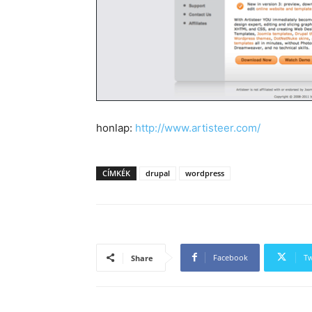
honlap:
http://www.artisteer.com/
CÍMKÉK
drupal
wordpress
Facebook
Tw
Share