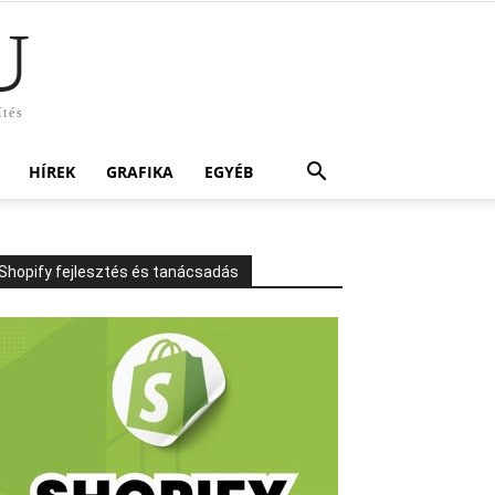
U
ítés
HÍREK
GRAFIKA
EGYÉB
Shopify fejlesztés és tanácsadás