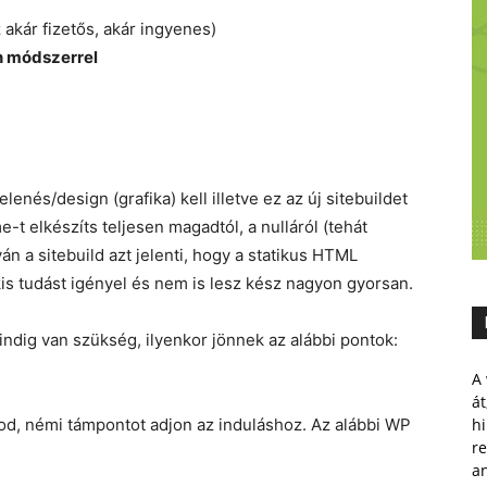
 akár fizetős, akár ingyenes)
n módszerrel
lenés/design (grafika) kell illetve ez az új sitebuildet
-t elkészíts teljesen magadtól, a nulláról (tehát
ván a sitebuild azt jelenti, hogy a statikus HTML
is tudást igényel és nem is lesz kész nagyon gyorsan.
ndig van szükség, ilyenkor jönnek az alábbi pontok:
A 
át
ztod, némi támpontot adjon az induláshoz. Az alábbi WP
hi
r
a