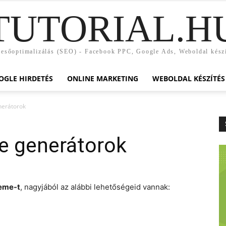
TUTORIAL.H
esőoptimalizálás (SEO) - Facebook PPC, Google Ads, Weboldal kész
OGLE HIRDETÉS
ONLINE MARKETING
WEBOLDAL KÉSZÍTÉS
nerátorok
e generátorok
heme-t
, nagyjából az alábbi lehetőségeid vannak: