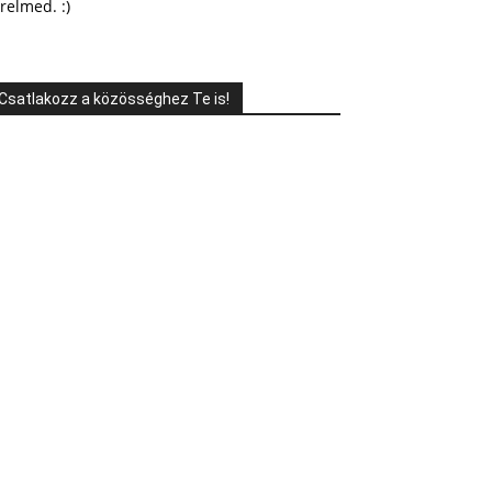
relmed. :)
Csatlakozz a közösséghez Te is!