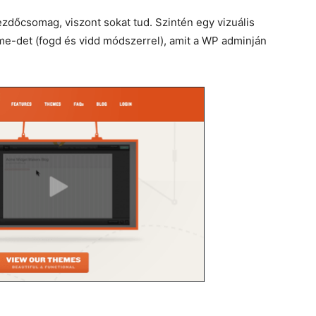
ezdőcsomag, viszont sokat tud. Szintén egy vizuális
eme-det (fogd és vidd módszerrel), amit a WP adminján