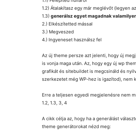
1.1) Felépíted nulláról
1.2) Átalakítasz egy már meglévőt (legyen az
1.3)
generálsz egyet magadnak valamilye
2.) Elkészítetted mással
3.) Megveszed
4.) Ingyeneset használsz fel
Az új theme persze azt jelenti, hogy új megje
is vonja maga után. Az, hogy egy új wp theme
grafikát és sitebuildet is megcsináld és nyil
szerkezetet még WP-hez is igazítod), nem k
Erre a teljesen egyedi megjelenésre nem mi
1.2, 1.3, 3, 4
A cikk célja az, hogy ha a generálást válas
theme generátorokat nézd meg: