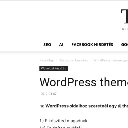
Ker
SEO
AI
FACEBOOK HIRDETÉS
GO
Kezdőlap
Weboldal készítés
WordPress theme ge
Weboldal készítés
WordPress them
2012-04-07
ha
WordPress oldalhoz szeretnél egy új t
1.) Elkészíted magadnak