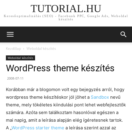
TUTORIAL.HU
Keresőoptimalizálás (SEO) - Facebook PPC, Google Ads, Weboldal
készítés
Kezdőlap
Weboldal készítés
Weboldal készítés
WordPress theme készítés
2008-07-11
Korábban már a blogomon volt egy bejegyzés arról, hogy
wordpress theme készítéskor jól jöhet a
Sandbox
nevű
theme, mely tökéletes kiindulási pont lehet webfejlesztők
számára. Azóta sem találkoztam hasonlóval egészen a
mai napig, amit a leírása alapján elég ígéretesnek tartok.
A „
WordPress starter theme
a leírása szerint azzal az