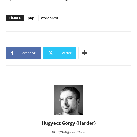
CÍMKÉK
php
wordpress
Facebook
Twitter
Hugyecz Görgy (Harder)
http://blog.harder.hu