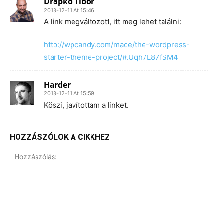
Drapkó Tibor
2013-12-11 At 15:46
A link megváltozott, itt meg lehet találni:
http://wpcandy.com/made/the-wordpress-
starter-theme-project/#.Uqh7L87fSM4
Harder
2013-12-11 At 15:59
Köszi, javítottam a linket.
HOZZÁSZÓLOK A CIKKHEZ