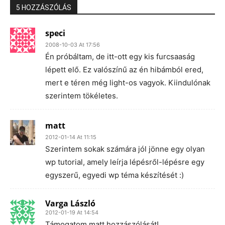
5 HOZZÁSZÓLÁS
speci
2008-10-03 At 17:56
Én próbáltam, de itt-ott egy kis furcsaaság
lépett elő. Ez valószínű az én hibámból ered,
mert e téren még light-os vagyok. Kiindulónak
szerintem tökéletes.
matt
2012-01-14 At 11:15
Szerintem sokak számára jól jönne egy olyan
wp tutorial, amely leírja lépésről-lépésre egy
egyszerű, egyedi wp téma készítését :)
Varga László
2012-01-19 At 14:54
Támogatom matt hozzászólását!