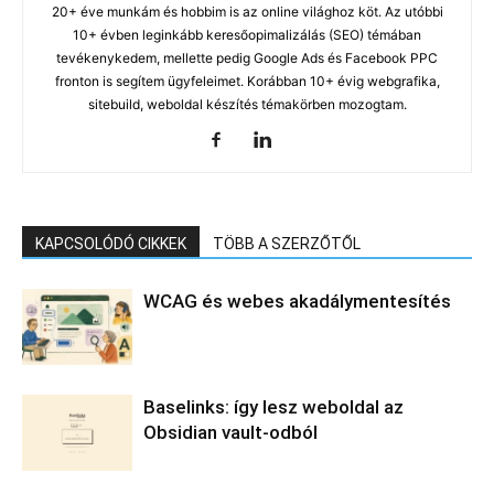
20+ éve munkám és hobbim is az online világhoz köt. Az utóbbi
10+ évben leginkább keresőopimalizálás (SEO) témában
tevékenykedem, mellette pedig Google Ads és Facebook PPC
fronton is segítem ügyfeleimet. Korábban 10+ évig webgrafika,
sitebuild, weboldal készítés témakörben mozogtam.
KAPCSOLÓDÓ CIKKEK
TÖBB A SZERZŐTŐL
WCAG és webes akadálymentesítés
Baselinks: így lesz weboldal az
Obsidian vault-odból