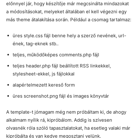
előnnyel jár, hogy készítője már megcsinálta mindazokat
a módosításokat, melyeket általában el kell végezni egy
más theme átalakítása során. Például a csomag tartalmaz:
üres style.css fájl benne hely a szerző nevének, url-
ének, tag-eknek stb..
teljes, működőképes comments.php fájl
teljes header.php fájl beállított RSS linkekkel,
stylesheet-ekkel, js fájlokkal
alapértelmezett kereső form
üres screenshot.png fájl és images könyvtár
A template-t jómagam még nem próbáltam ki, de ahogy
alkalmam nyílik rá, kipróbálom. Addig is szívesen
olvasnék róla szóló tapasztalatokat, ha esetleg valaki már
kipróbálta és van kedve megosztani velünk.