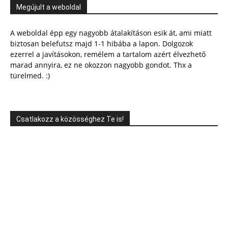
Megújult a weboldal
A weboldal épp egy nagyobb átalakításon esik át, ami miatt
biztosan belefutsz majd 1-1 hibába a lapon. Dolgozok
ezerrel a javításokon, remélem a tartalom azért élvezhető
marad annyira, ez ne okozzon nagyobb gondot. Thx a
türelmed. :)
Csatlakozz a közösséghez Te is!