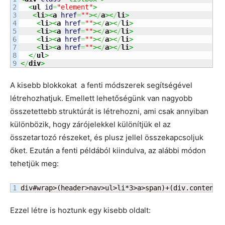
2

<
ul
id
=
"element"
>
3

<
li
><
a
href
=
""
><
/
a
><
/
li
>
4

<
li
><
a
href
=
""
><
/
a
><
/
li
>
5

<
li
><
a
href
=
""
><
/
a
><
/
li
>
6

<
li
><
a
href
=
""
><
/
a
><
/
li
>
7

<
li
><
a
href
=
""
><
/
a
><
/
li
>
8

<
/
ul
>
<
/
div
>
A kisebb blokkokat a fenti módszerek segítségével
létrehozhatjuk. Emellett lehetőségünk van nagyobb
összetettebb struktúrát is létrehozni, ami csak annyiban
különbözik, hogy zárójelekkel különítjük el az
összetartozó részeket, és plusz jellel összekapcsoljuk
őket. Ezután a fenti példából kiindulva, az alábbi módon
tehetjük meg:
div#wrap>(header>nav>ul>li*3>a>span)+(div.content>
Ezzel létre is hoztunk egy kisebb oldalt: