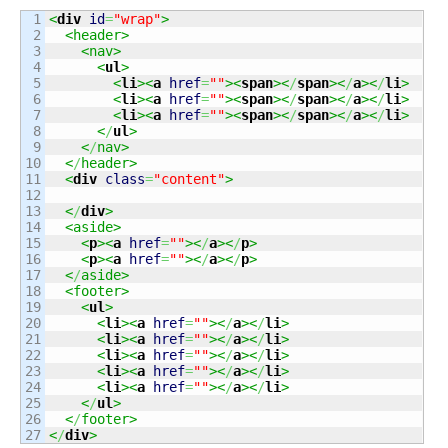
1

<
div
id
=
"wrap"
>
2

<header>
3

<nav>
4

<
ul
>
5

<
li
><
a
href
=
""
><
span
><
/
span
><
/
a
><
/
li
>
6

<
li
><
a
href
=
""
><
span
><
/
span
><
/
a
><
/
li
>
7

<
li
><
a
href
=
""
><
span
><
/
span
><
/
a
><
/
li
>
8

<
/
ul
>
9

<
/
nav>
10

<
/
header>
11

<
div
class
=
"content"
>
12

13

<
/
div
>
14

<aside>
15

<
p
><
a
href
=
""
><
/
a
><
/
p
>
16

<
p
><
a
href
=
""
><
/
a
><
/
p
>
17

<
/
aside>
18

<footer>
19

<
ul
>
20

<
li
><
a
href
=
""
><
/
a
><
/
li
>
21

<
li
><
a
href
=
""
><
/
a
><
/
li
>
22

<
li
><
a
href
=
""
><
/
a
><
/
li
>
23

<
li
><
a
href
=
""
><
/
a
><
/
li
>
24

<
li
><
a
href
=
""
><
/
a
><
/
li
>
25

<
/
ul
>
26

<
/
footer>
<
/
div
>