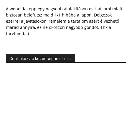
A weboldal épp egy nagyobb átalakításon esik át, ami miatt
biztosan belefutsz majd 1-1 hibába a lapon. Dolgozok
ezerrel a javításokon, remélem a tartalom azért élvezhető
marad annyira, ez ne okozzon nagyobb gondot. Thx a
türelmed. :)
Csatlakozz a közösséghez Te is!