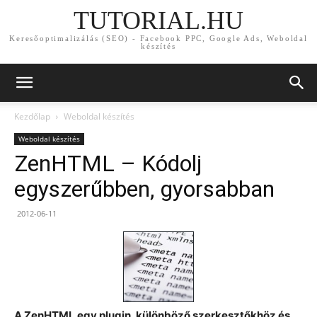
TUTORIAL.HU
Keresőoptimalizálás (SEO) - Facebook PPC, Google Ads, Weboldal
készítés
Kezdőlap
Weboldal készítés
Weboldal készítés
ZenHTML – Kódolj
egyszerűbben, gyorsabban
2012-06-11
A ZenHTML egy plugin, különböző szerkesztőkhöz és