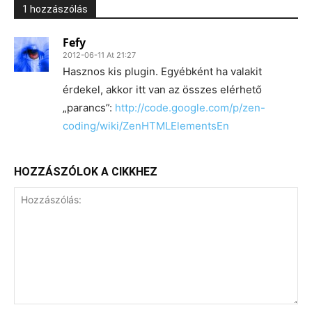
1 hozzászólás
Fefy
2012-06-11 At 21:27
Hasznos kis plugin. Egyébként ha valakit
érdekel, akkor itt van az összes elérhető
„parancs”:
http://code.google.com/p/zen-
coding/wiki/ZenHTMLElementsEn
HOZZÁSZÓLOK A CIKKHEZ