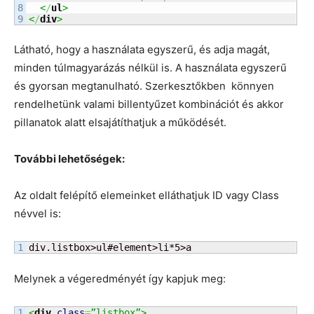
8

<
/
ul
>
<
/
div
>
Látható, hogy a használata egyszerű, és adja magát,
minden túlmagyarázás nélkül is. A használata egyszerű
és gyorsan megtanulható. Szerkesztőkben könnyen
rendelhetünk valami billentyűzet kombinációt és akkor
pillanatok alatt elsajátíthatjuk a működését.
További lehetőségek:
Az oldalt felépítő elemeinket elláthatjuk ID vagy Class
névvel is:
div.listbox>ul#element>li*5>a
Melynek a végeredményét így kapjuk meg:
1

<
div
class
=
”listbox”>