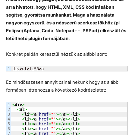
arra hivatott, hogy HTML, XML, CSS kód írásában
segítse, gyorsítsa munkánkat. Maga a használata
nagyon egyszerű, és a népszerű szerkesztőkhöz (pl
Eclipse/Aptana, Coda, Notepad++, PSPad) elkészült és
letölthető plugin formájában.
Konkrét példán keresztül nézzük az alábbi sort:
div>ul>li*5>a
Ez mindösszesen annyit csinál nekünk hogy az alábbi
formában létrehozza a következő kódrészletet:
1

<
div
>
2

<
ul
>
3

<
li
><
a
href
=
""
><
/
a
><
/
li
>
4

<
li
><
a
href
=
""
><
/
a
><
/
li
>
5

<
li
><
a
href
=
""
><
/
a
><
/
li
>
6

<
li
><
a
href
=
""
><
/
a
><
/
li
>
7

<
li
><
a
href
=
""
><
/
a
><
/
li
>