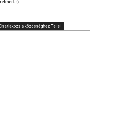
relmed. :)
Csatlakozz a közösséghez Te is!