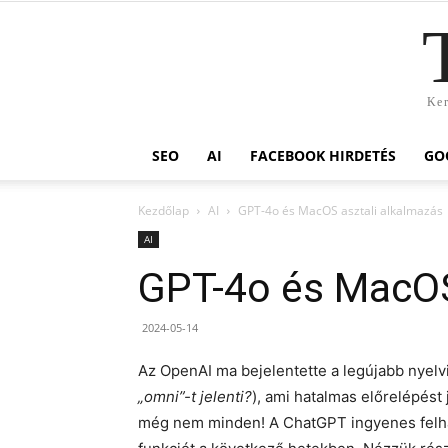
Ker
SEO
AI
FACEBOOK HIRDETÉS
GO
Kezdőlap
AI
GPT-4o és MacOS asztali alkalmazás
AI
GPT-4o és MacOS
2024-05-14
Az OpenAI ma bejelentette a legújabb nyelvi
„omni”-t jelenti?
), ami hatalmas előrelépést 
még nem minden! A ChatGPT ingyenes felhas