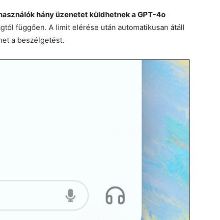
lhasználók hány üzenetet küldhetnek a GPT-4o
ágtól függően. A limit elérése után automatikusan átáll
het a beszélgetést.