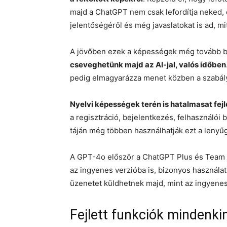
majd a ChatGPT nem csak lefordítja neked, 
jelentőségéről és még javaslatokat is ad, m
A jövőben ezek a képességek még tovább bő
cseveghetünk majd az AI-jal, valós időben
pedig elmagyarázza menet közben a szabály
Nyelvi képességek terén is hatalmasat fej
a regisztráció, bejelentkezés, felhasználói 
táján még többen használhatják ezt a lenyű
A GPT-4o először a ChatGPT Plus és Team e
az ingyenes verzióba is, bizonyos használati
üzenetet küldhetnek majd, mint az ingyene
Fejlett funkciók mindenki