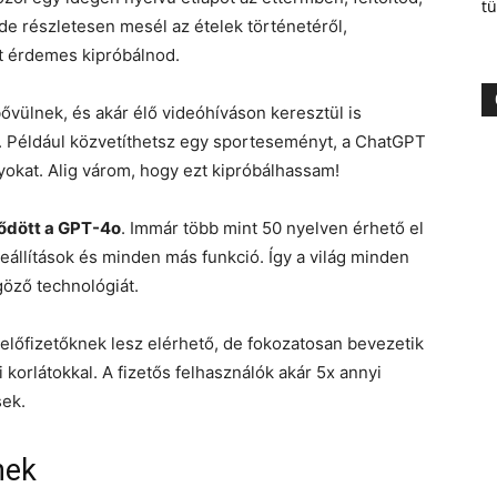
tü
de részletesen mesél az ételek történetéről,
it érdemes kipróbálnod.
vülnek, és akár élő videóhíváson keresztül is
. Például közvetíthetsz egy sporteseményt, a ChatGPT
okat. Alig várom, hogy ezt kipróbálhassam!
lődött a GPT-4o
. Immár több mint 50 nyelven érhető el
beállítások és minden más funkció. Így a világ minden
göző technológiát.
lőfizetőknek lesz elérhető, de fokozatosan bevezetik
 korlátokkal. A fizetős felhasználók akár 5x annyi
sek.
nek