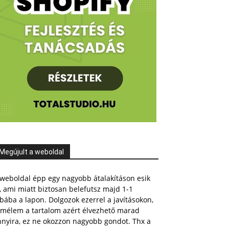
Megújult a weboldal
weboldal épp egy nagyobb átalakításon esik
, ami miatt biztosan belefutsz majd 1-1
bába a lapon. Dolgozok ezerrel a javításokon,
emélem a tartalom azért élvezhető marad
nnyira, ez ne okozzon nagyobb gondot. Thx a