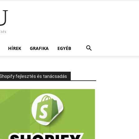
U
ítés
HÍREK
GRAFIKA
EGYÉB
Shopify fejlesztés és tanácsadás