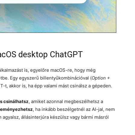
 MacOS desktop ChatGPT
alkalmazást is, egyelőre macOS-re, hogy még
e. Egy egyszerű billentyűkombinációval (
Option +
t, akkor is, ha épp valami mást csinálsz a gépeden.
s csinálhatsz
, amiket azonnal megbeszélhetsz a
zdeményezhetsz
, ha inkább beszélgetnél az AI-jal, nem
n agyalsz, állásinterjúra készülsz vagy bármi másról