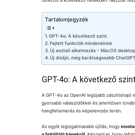
funkciót a következő hetekben. Nézzük rés
Tartalomjegyzék
GPT-4o: A következő szint
Fejlett funkciók mindenkinek
Új asztali alkalmazás – MacOS deskt
Új dizájn, még barátságosabb ChatGP
GPT-4o: A következő szin
A GPT-4o az OpenAI legújabb zászlóshajó mod
gyorsabb válaszidőkkel és jelentősen továb
hangfelismerés és képelemzés terén.
Az egyik legizgalmasabb újítás, hogy
mosta
a feltöltött képekről
. Képzeld el, hogy lefo