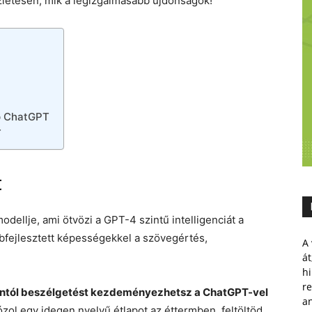
zletesen, mik a legizgalmasabb újdonságok!
op ChatGPT
T
t
ellje, ami ötvözi a GPT-4 szintű intelligenciát a
bfejlesztett képességekkel a szövegértés,
A 
át
hi
r
ntól beszélgetést kezdeményezhetsz a ChatGPT-vel
a
tózol egy idegen nyelvű étlapot az éttermben, feltöltöd,