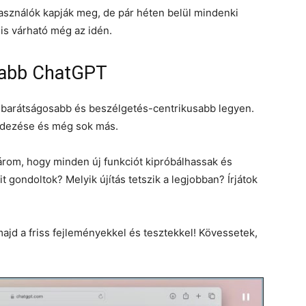
asználók kapják meg, de pár héten belül mindenki
is várható még az idén.
osabb ChatGPT
g barátságosabb és beszélgetés-centrikusabb legyen.
ndezése és még sok más.
várom, hogy minden új funkciót kipróbálhassak és
 gondoltok? Melyik újítás tetszik a legjobban? Írjátok
ajd a friss fejleményekkel és tesztekkel! Kövessetek,