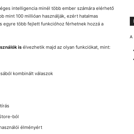
séges intelligencia minél több ember számára elérhető
b mint 100 millióan használják, ezért hatalmas
s egyre több fejlett funkcióhoz férhetnek hozzá a
A 
sználók is
élvezhetik majd az olyan funkciókat, mint:
sából kombinált válaszok
tírás
Store-ból
lhasználói élményért