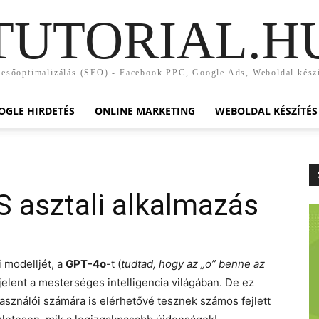
TUTORIAL.H
esőoptimalizálás (SEO) - Facebook PPC, Google Ads, Weboldal kész
OGLE HIRDETÉS
ONLINE MARKETING
WEBOLDAL KÉSZÍTÉS
 asztali alkalmazás
 modelljét, a
GPT-4o
-t (
tudtad, hogy az „o” benne az
jelent a mesterséges intelligencia világában. De ez
ználói számára is elérhetővé tesznek számos fejlett