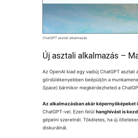
ChatGPT asztali alkalmazás
Új asztali alkalmazás –
Az OpenAI kiad egy vadiúj ChatGPT asztali 
gördülékenyebben beépüljön a munkamenetb
Space
) bármikor megkérdezheted a ChatGPT-
Az alkalmazásban akár képernyőképeket i
ChatGPT-vel. Ezen felül
hanghívást is ke
gépelni szeretnél. Tökéletes, ha új ötleteke
diskurálnál.