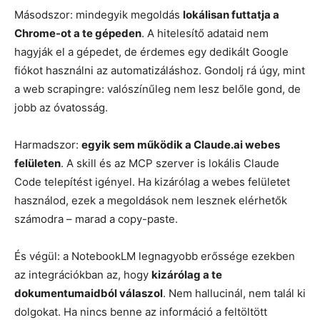
Másodszor: mindegyik megoldás
lokálisan futtatja a
Chrome-ot a te gépeden
. A hitelesítő adataid nem
hagyják el a gépedet, de érdemes egy dedikált Google
fiókot használni az automatizáláshoz. Gondolj rá úgy, mint
a web scrapingre: valószínűleg nem lesz belőle gond, de
jobb az óvatosság.
Harmadszor:
egyik sem működik a Claude.ai webes
felületen
. A skill és az MCP szerver is lokális Claude
Code telepítést igényel. Ha kizárólag a webes felületet
használod, ezek a megoldások nem lesznek elérhetők
számodra – marad a copy-paste.
És végül: a NotebookLM legnagyobb erőssége ezekben
az integrációkban az, hogy
kizárólag a te
dokumentumaidból válaszol
. Nem hallucinál, nem talál ki
dolgokat. Ha nincs benne az információ a feltöltött