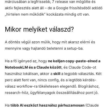
márciusában a legfrissebb, 7 release van mögötte és
aktív fejlesztés alatt áll – de a Google frissítéséből adódó
„hirtelen nem működik” kockázata mindig ott van.
Mikor melyiket válaszd?
A döntés végül azon múlik, hogy mit akarsz elérni és
mennyire vagy hajlandó beletenni a setup-ba.
Ha a fő igényed az, hogy
ne kelljen copy-paste-elned a
NotebookLM és a Claude között
, és Claude Code-ot
használsz lokálisan, akkor a
skill
a legjobb választás. Két
perc alatt fent van, nincs config, és a legtöbb kérdés-
válasz workflow-ra tökéletesen elegendő. Blogíráshoz,
research-höz, ügyfélanyagok összeállításához pont jó.
Ha
több AI eszközt használsz párhuzamosan
(Claude