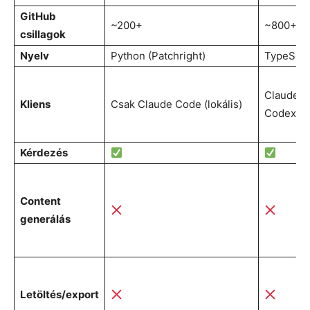
GitHub
~200+
~800+
csillagok
Nyelv
Python (Patchright)
TypeScri
Claude C
Kliens
Csak Claude Code (lokális)
Codex, G
Kérdezés
Content
generálás
Letöltés/export