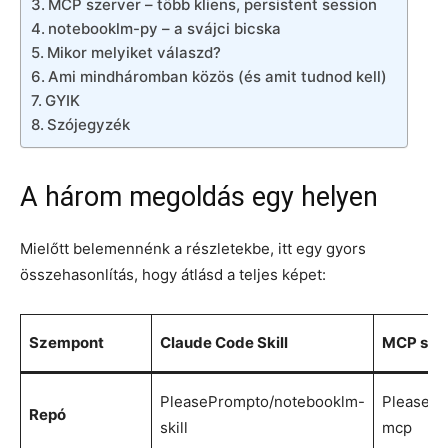
MCP szerver – több kliens, persistent session
notebooklm-py – a svájci bicska
Mikor melyiket válaszd?
Ami mindháromban közös (és amit tudnod kell)
GYIK
Szójegyzék
A három megoldás egy helyen
Mielőtt belemennénk a részletekbe, itt egy gyors
összehasonlítás, hogy átlásd a teljes képet:
Szempont
Claude Code Skill
MCP sze
PleasePrompto/notebooklm-
PleasePr
Repó
skill
mcp