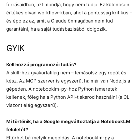
forrásaidban, azt mondja, hogy nem tudja. Ez különösen
értékes olyan workflow-kban, ahol a pontosság kritikus –
és épp ez az, amit a Claude önmagában nem tud
garantálni, ha a saját tudásbázisából dolgozik.
GYIK
Kell hozzá programozói tudás?
A skill-hez gyakorlatilag nem – lemásolsz egy repót és
kész. Az MCP szerver is egyszerű, ha már van Node.js a
gépeden. A notebooklm-py-hoz Python ismeretek
kellenek, főleg ha a Python API-t akarod használni (a CLI
viszont elég egyszerű).
Mi történik, ha a Google megváltoztatja a NotebookLM
felületét?
Eltörhet bármelyik megoldás. A notebooklm-py a