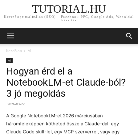
TUTORIAL.HU
Keresőoptimalizálás (SEO) - Facebook PPC, Google Ads, Weboldal
készítés
Kezdőlap
AI
AI
Hogyan érd el a
NotebookLM-et Claude-ból?
3 jó megoldás
2026-03-22
A Google NotebookLM-et 2026 márciusában
háromféleképpen kötheted össze a Claude-dal: egy
Claude Code skill-lel, egy MCP szerverrel, vagy egy