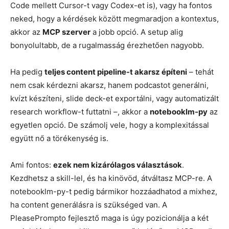
Code mellett Cursor-t vagy Codex-et is), vagy ha fontos
neked, hogy a kérdések között megmaradjon a kontextus,
akkor az
MCP szerver
a jobb opció. A setup alig
bonyolultabb, de a rugalmasság érezhetően nagyobb.
Ha pedig
teljes content pipeline-t akarsz építeni
– tehát
nem csak kérdezni akarsz, hanem podcastot generálni,
kvízt készíteni, slide deck-et exportálni, vagy automatizált
research workflow-t futtatni –, akkor a
notebooklm-py
az
egyetlen opció. De számolj vele, hogy a komplexitással
együtt nő a törékenység is.
Ami fontos:
ezek nem kizárólagos választások
.
Kezdhetsz a skill-lel, és ha kinövöd, átváltasz MCP-re. A
notebooklm-py-t pedig bármikor hozzáadhatod a mixhez,
ha content generálásra is szükséged van. A
PleasePrompto fejlesztő maga is úgy pozicionálja a két