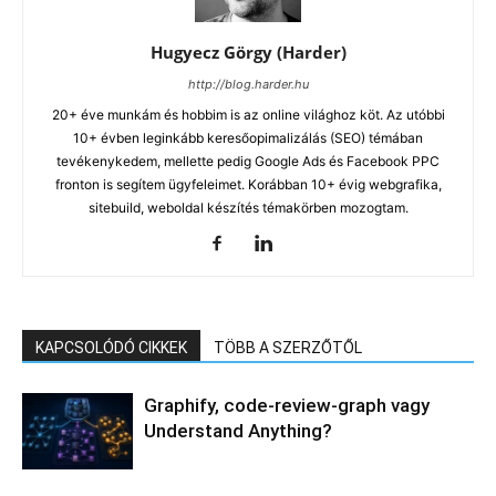
Hugyecz Görgy (Harder)
http://blog.harder.hu
20+ éve munkám és hobbim is az online világhoz köt. Az utóbbi
10+ évben leginkább keresőopimalizálás (SEO) témában
tevékenykedem, mellette pedig Google Ads és Facebook PPC
fronton is segítem ügyfeleimet. Korábban 10+ évig webgrafika,
sitebuild, weboldal készítés témakörben mozogtam.
KAPCSOLÓDÓ CIKKEK
TÖBB A SZERZŐTŐL
Graphify, code-review-graph vagy
Understand Anything?