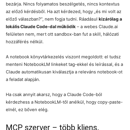
bezárja. Nincs folyamatos beszélgetés, nincs kontextus
az előző kérdésből. Ha azt kérdezed, hogy „és mi volt az
előző válaszban?”, nem fogja tudni. Ráadásul
kizárólag a
lokális Claude Code-dal működik
– a webes Claude.ai
felületen nem, mert ott sandbox-ban fut a skill, hálózati
hozzáférés nélkül.
A notebook könyvtárkezelés viszont megoldott: el tudsz
menteni NotebookLM linkeket tag-ekkel és leírással, és a
Claude automatikusan kiválasztja a releváns notebook-ot
a feladat alapján.
Ha csak annyit akarsz, hogy a Claude Code-ból
kérdezhess a NotebookLM-től anélkül, hogy copy-paste-
elnél, ez bőven elég.
MCP szerver – több kliens,