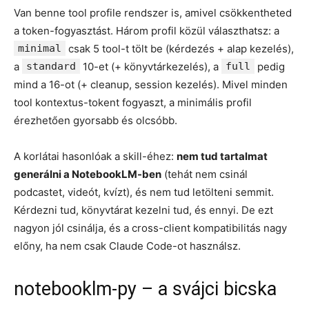
Van benne tool profile rendszer is, amivel csökkentheted
a token-fogyasztást. Három profil közül választhatsz: a
minimal
csak 5 tool-t tölt be (kérdezés + alap kezelés),
a
standard
10-et (+ könyvtárkezelés), a
full
pedig
mind a 16-ot (+ cleanup, session kezelés). Mivel minden
tool kontextus-tokent fogyaszt, a minimális profil
érezhetően gyorsabb és olcsóbb.
A korlátai hasonlóak a skill-éhez:
nem tud tartalmat
generálni a NotebookLM-ben
(tehát nem csinál
podcastet, videót, kvízt), és nem tud letölteni semmit.
Kérdezni tud, könyvtárat kezelni tud, és ennyi. De ezt
nagyon jól csinálja, és a cross-client kompatibilitás nagy
előny, ha nem csak Claude Code-ot használsz.
notebooklm-py – a svájci bicska