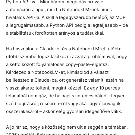
Python API-val. Mindhárom megoldás browser
automáción alapul, mert a NotebookLM-nek nincs
hivatalos API-ja. A skill a legegyszerűbb belépő, az MCP
a legrugalmasabb, a Python API pedig a legteljesebb – de
a stabilitásuk fordítottan arányos a tudásukkal.
Ha használod a Claude-ot és a NotebookLM-et, előbb-
utóbb szembe fogsz találkozni azzal a problémával, hogy
a kettő között folyamatosan copy-paste-elgetsz.
Kérdezed a NotebookLM-et, kimásolod a választ,
beilleszted a Claude-ba, ott generálsz valamit, aztán ha
vissza akarsz tölteni, megint kézzel. Ez egy 10 perces
feladatnál nem gáz, de ha napi szinten csinálod – legyen
szó blogírásról, research-ről vagy akár ügyfélanyagok
összerakásáról – akkor elég gyorsan idegesítővé válik.
A jó hír az, hogy a közösség nem ült a seggén a témában.
2025 végétől több open source projekt is megjelent,