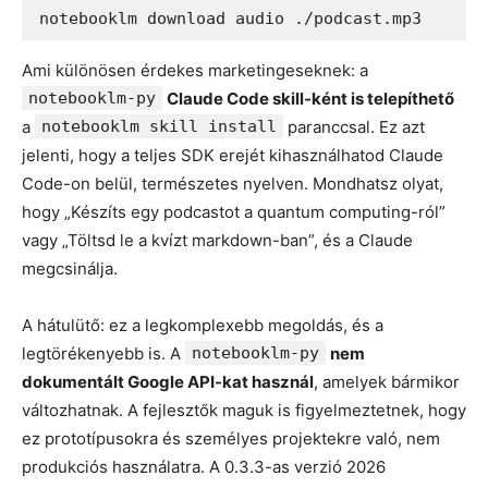
Ami különösen érdekes marketingeseknek: a
notebooklm-py
Claude Code skill-ként is telepíthető
a
notebooklm skill install
paranccsal. Ez azt
jelenti, hogy a teljes SDK erejét kihasználhatod Claude
Code-on belül, természetes nyelven. Mondhatsz olyat,
hogy „Készíts egy podcastot a quantum computing-ról”
vagy „Töltsd le a kvízt markdown-ban”, és a Claude
megcsinálja.
A hátulütő: ez a legkomplexebb megoldás, és a
legtörékenyebb is. A
notebooklm-py
nem
dokumentált Google API-kat használ
, amelyek bármikor
változhatnak. A fejlesztők maguk is figyelmeztetnek, hogy
ez prototípusokra és személyes projektekre való, nem
produkciós használatra. A 0.3.3-as verzió 2026