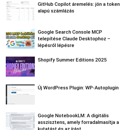
GitHub Copilot áremelés: jön a token
alapú számlázás
Google Search Console MCP
telepítése Claude Desktophoz –
lépésről lépésre
Shopify Summer Editions 2025
Új WordPress Plugin: WP-Autoplugin
Google NotebookLM: A digitális
asszisztens, amely forradalmasítja a
kutatást és az írást