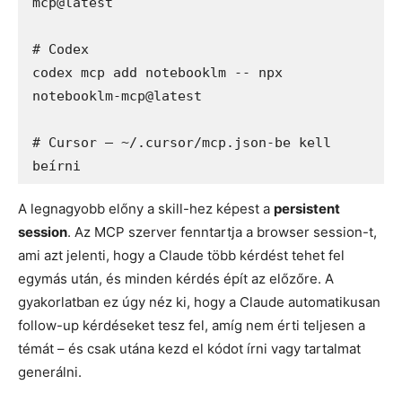
mcp@latest

# Codex

codex mcp add notebooklm -- npx 
notebooklm-mcp@latest

# Cursor – ~/.cursor/mcp.json-be kell 
A legnagyobb előny a skill-hez képest a
persistent
session
. Az MCP szerver fenntartja a browser session-t,
ami azt jelenti, hogy a Claude több kérdést tehet fel
egymás után, és minden kérdés épít az előzőre. A
gyakorlatban ez úgy néz ki, hogy a Claude automatikusan
follow-up kérdéseket tesz fel, amíg nem érti teljesen a
témát – és csak utána kezd el kódot írni vagy tartalmat
generálni.