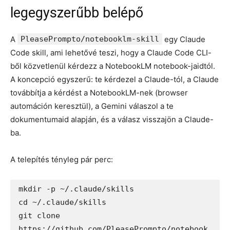
legegyszerűbb belépő
A
PleasePrompto/notebooklm-skill
egy Claude
Code skill, ami lehetővé teszi, hogy a Claude Code CLI-
ből közvetlenül kérdezz a NotebookLM notebook-jaidtól.
A koncepció egyszerű: te kérdezel a Claude-tól, a Claude
továbbítja a kérdést a NotebookLM-nek (browser
automáción keresztül), a Gemini válaszol a te
dokumentumaid alapján, és a válasz visszajön a Claude-
ba.
A telepítés tényleg pár perc:
mkdir -p ~/.claude/skills

cd ~/.claude/skills

git clone 
https://github.com/PleasePrompto/notebook