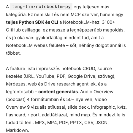
A
teng-lin/notebooklm-py
egy teljesen más
kategória. Ez nem skill és nem MCP szerver, hanem egy
teljes Python SDK és CLI
a NotebookLM-hez. 3100+
GitHub csillaggal ez messze a legnépszerűbb megoldás,
és jó oka van: gyakorlatilag mindent tud, amit a
NotebookLM webes felülete – sőt, néhány dolgot annál is
többet.
A feature lista impresszív: notebook CRUD, source
kezelés (URL, YouTube, PDF, Google Drive, szöveg),
kérdezés, web és Drive research agent-ek, és a
legfontosabb –
content generálás
. Audio Overview
(podcast) 4 formátumban és 50+ nyelven, Video
Overview 9 vizuális stílussal, slide deck, infographic, kvíz,
flashcard, riport, adattáblázat, mind map. És mindezt le is
tudod tölteni: MP3, MP4, PDF, PPTX, CSV, JSON,
Markdown.