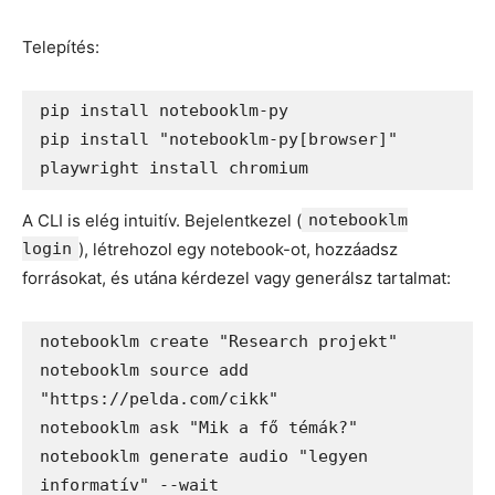
Telepítés:
pip install notebooklm-py

pip install "notebooklm-py[browser]"

A CLI is elég intuitív. Bejelentkezel (
notebooklm
login
), létrehozol egy notebook-ot, hozzáadsz
forrásokat, és utána kérdezel vagy generálsz tartalmat:
notebooklm create "Research projekt"

notebooklm source add 
"https://pelda.com/cikk"

notebooklm ask "Mik a fő témák?"

notebooklm generate audio "legyen 
informatív" --wait
