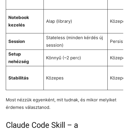
Notebook
Alap (library)
Közepes (
kezelés
Stateless (minden kérdés új
Session
Persisten
session)
Setup
Könnyű (~2 perc)
Közepes 
nehézség
Stabilitás
Közepes
Közepes
Most nézzük egyenként, mit tudnak, és mikor melyiket
érdemes választanod.
Claude Code Skill – a