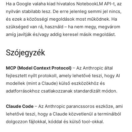
Ha a Google valaha kiad hivatalos NotebookLM API-t, az
nyilván stabilabb lesz. De erre jelenleg semmi jel nincs,
és ezek a közösségi megoldások most működnek. Ha
szükséged van rá, használd – ha nem megy, megvárom
amíg javítják és/vagy addig keresel másik megoldást.
Szójegyzék
MCP (Model Context Protocol)
– Az Anthropic által
fejlesztett nyílt protokoll, amely lehetővé teszi, hogy AI
modellek (mint a Claude) külső eszközökhöz és
adatforrásokhoz csatlakozzanak standardizált módon.
Claude Code
– Az Anthropic parancssoros eszköze, ami
lehetővé teszi, hogy a Claude közvetlenül a terminálból
dolgozzon fájlokkal, kóddal és külső tool-okkal.