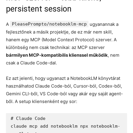
persistent session
A
PleasePrompto/notebooklm-mcp
ugyanannak a
fejlesztőnek a másik projektje, de ez már nem skill,
hanem egy MCP (Model Context Protocol) szerver. A
különbség nem csak technikai: az MCP szerver
bármilyen MCP-kompatibilis klienssel működik
, nem
csak a Claude Code-dal.
Ez azt jelenti, hogy ugyanazt a NotebookLM könyvtárat
használhatod Claude Code-ból, Cursor-ból, Codex-ből,
Gemini CLI-ből, VS Code-ból vagy akár egy saját agent-
ből. A setup kliensenként egy sor:
# Claude Code

claude mcp add notebooklm npx notebooklm-