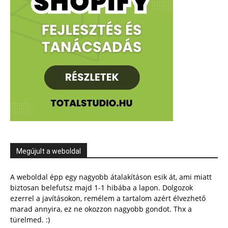
Megújult a weboldal
A weboldal épp egy nagyobb átalakításon esik át, ami miatt
biztosan belefutsz majd 1-1 hibába a lapon. Dolgozok
ezerrel a javításokon, remélem a tartalom azért élvezhető
marad annyira, ez ne okozzon nagyobb gondot. Thx a
türelmed. :)