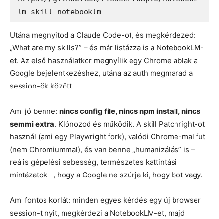
Utána megnyitod a Claude Code-ot, és megkérdezed:
„What are my skills?” – és már listázza is a NotebookLM-
et. Az első használatkor megnyílik egy Chrome ablak a
Google bejelentkezéshez, utána az auth megmarad a
session-ök között.
Ami jó benne:
nincs config file, nincs npm install, nincs
semmi extra
. Klónozod és működik. A skill Patchright-ot
használ (ami egy Playwright fork), valódi Chrome-mal fut
(nem Chromiummal), és van benne „humanizálás” is –
reális gépelési sebesség, természetes kattintási
mintázatok –, hogy a Google ne szúrja ki, hogy bot vagy.
Ami fontos korlát: minden egyes kérdés egy új browser
session-t nyit, megkérdezi a NotebookLM-et, majd