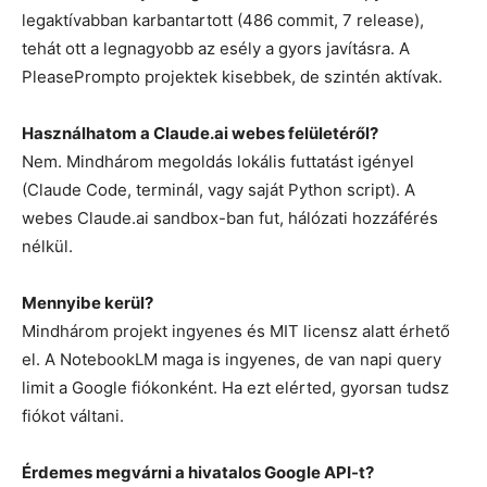
legaktívabban karbantartott (486 commit, 7 release),
tehát ott a legnagyobb az esély a gyors javításra. A
PleasePrompto projektek kisebbek, de szintén aktívak.
Használhatom a Claude.ai webes felületéről?
Nem. Mindhárom megoldás lokális futtatást igényel
(Claude Code, terminál, vagy saját Python script). A
webes Claude.ai sandbox-ban fut, hálózati hozzáférés
nélkül.
Mennyibe kerül?
Mindhárom projekt ingyenes és MIT licensz alatt érhető
el. A NotebookLM maga is ingyenes, de van napi query
limit a Google fiókonként. Ha ezt elérted, gyorsan tudsz
fiókot váltani.
Érdemes megvárni a hivatalos Google API-t?