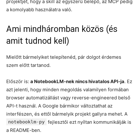
projektjét, hogy a skill az egyszerű belépő, az MCP pedig
a komolyabb használatra való.
Ami mindháromban közös (és
amit tudnod kell)
Mielőtt bármelyiket telepítenéd, pár dolgot érdemes
szem előtt tartanod.
Először is:
a NotebookLM-nek nincs hivatalos API-ja
. Ez
azt jelenti, hogy minden megoldás valamilyen formában
browser automatizállást vagy reverse-engineered belső
API-t használ. A Google bármikor változtathat az
interfészen, és ettől bármelyik projekt gallyra mehet. A
notebooklm-py
fejlesztői ezt nyíltan kommunikálják is
a README-ben.