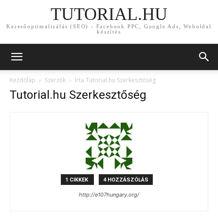
TUTORIAL.HU
Keresőoptimalizálás (SEO) - Facebook PPC, Google Ads, Weboldal
készítés
Kezdőlap
Szerzők
Írta Tutorial.hu Szerkesztőség
Tutorial.hu Szerkesztőség
1 CIKKEK
4 HOZZÁSZÓLÁS
http://e107hungary.org/