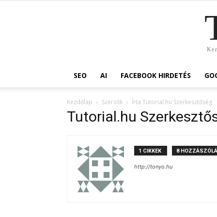
Ker
SEO
AI
FACEBOOK HIRDETÉS
GOO
Kezdőlap
Szerzők
Írta Tutorial.hu Szerkesztőség
Tutorial.hu Szerkesztő
1 CIKKEK
8 HOZZÁSZÓL
http://tonyo.hu