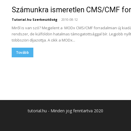
Számunkra ismeretlen CMS/CMF for
Tutorial.hu Szerkesztőség
-
2010-08-12
Miről is van szó? Megjelent a MODx CMS/CMF forradalmian új kiad
rendszer, de külföldön hatalmas támogatottsággal bír. Legjobb ny
többszöri díjazottja. A cikk a MODx...
Tovább
tutorial.hu - Minden jog fenntartva 2020