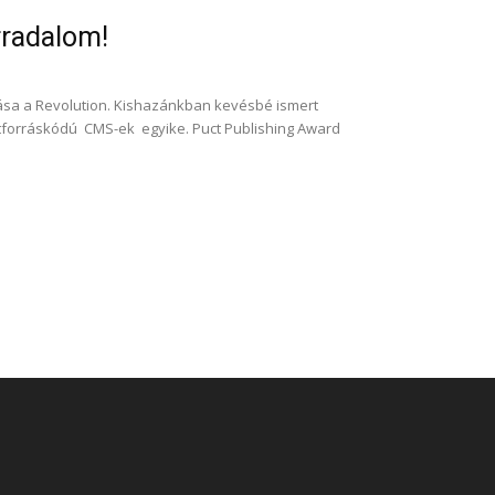
radalom!
ása a Revolution. Kishazánkban kevésbé ismert
íltforráskódú CMS-ek egyike. Puct Publishing Award