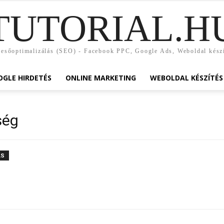
TUTORIAL.H
esőoptimalizálás (SEO) - Facebook PPC, Google Ads, Weboldal kész
GLE HIRDETÉS
ONLINE MARKETING
WEBOLDAL KÉSZÍTÉS
ség
ÁS