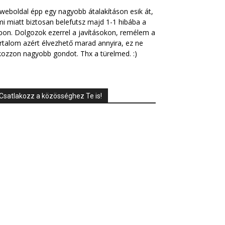
weboldal épp egy nagyobb átalakításon esik át,
i miatt biztosan belefutsz majd 1-1 hibába a
pon. Dolgozok ezerrel a javításokon, remélem a
rtalom azért élvezhető marad annyira, ez ne
ozzon nagyobb gondot. Thx a türelmed. :)
Csatlakozz a közösséghez Te is!