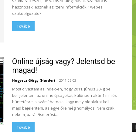
számára készül, de valószínűleg mások számára is
hasznosak lesznek az itteni információk." webes
szakdolgozatok
Tovább
Online újság vagy? Jelentsd be
magad!
Hugyecz Görgy (Harder)
-
2011-06-03
Most olvastam az index-en, hogy 2011. június 30-ig be
kell jelenteni az online újságokat, különben akár 1 milliós
büntetésre is számíthatnak. Hogy mely oldalakat kell
majd bejelenteni, az egyelőre még homályos. Nem csak
nekem, baráti/ismerősi...
Tovább