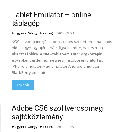
Tablet Emulator – online
táblagép
Hugyecz Görgy (Harder)
-
2012-09-23
KGC osztotta meg Facebook-on és szerintem is hasznos
oldal, úgyhogy ajánlanám figyelmedbe, ha tesztelni
akarsz táblára. A site - tablet-emulator.org - tetején
egyébként érdemes megnézni a többi emulátort is:
iPhone emulator iPad emulator Android emulator
BlackBerry emulator
Tovább
Adobe CS6 szoftvercsomag –
sajtóközlemény
Hugyecz Görgy (Harder)
-
2012-04-23