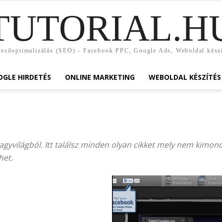
TUTORIAL.H
esőoptimalizálás (SEO) - Facebook PPC, Google Ads, Weboldal kész
GLE HIRDETÉS
ONLINE MARKETING
WEBOLDAL KÉSZÍTÉS
agyvilágból. Itt találsz minden olyan cikket mely nem kimond
het.