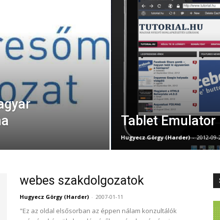
agyar
ma
Tablet Emulator 
Hugyecz Görgy (Harder)
-
2012-09-
webes szakdolgozatok
Hugyecz Görgy (Harder)
-
2007-01-11
"Ez az oldal elsősorban az éppen nálam konzultálók