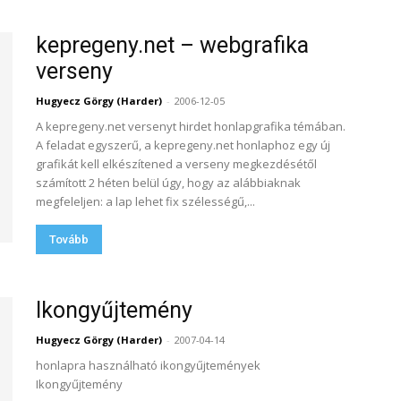
kepregeny.net – webgrafika
verseny
Hugyecz Görgy (Harder)
-
2006-12-05
A kepregeny.net versenyt hirdet honlapgrafika témában.
A feladat egyszerű, a kepregeny.net honlaphoz egy új
grafikát kell elkészítened a verseny megkezdésétől
számított 2 héten belül úgy, hogy az alábbiaknak
megfeleljen: a lap lehet fix szélességű,...
Tovább
Ikongyűjtemény
Hugyecz Görgy (Harder)
-
2007-04-14
honlapra használható ikongyűjtemények
Ikongyűjtemény