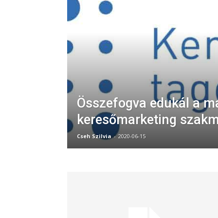
Összefogva edukál a m
keresőmarketing szak
Cseh Szilvia
-
2020-06-15