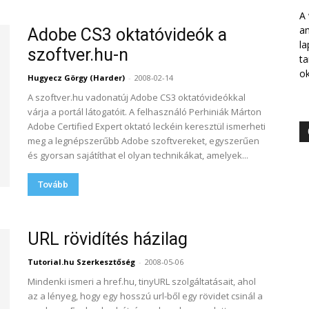
A 
am
Adobe CS3 oktatóvideók a
la
szoftver.hu-n
ta
ok
Hugyecz Görgy (Harder)
-
2008-02-14
A szoftver.hu vadonatúj Adobe CS3 oktatóvideókkal
várja a portál látogatóit. A felhasználó Perhiniák Márton
Adobe Certified Expert oktató leckéin keresztül ismerheti
meg a legnépszerűbb Adobe szoftvereket, egyszerűen
és gyorsan sajátíthat el olyan technikákat, amelyek...
Tovább
URL rövidítés házilag
Tutorial.hu Szerkesztőség
-
2008-05-06
Mindenki ismeri a href.hu, tinyURL szolgáltatásait, ahol
az a lényeg, hogy egy hosszú url-ből egy rövidet csinál a