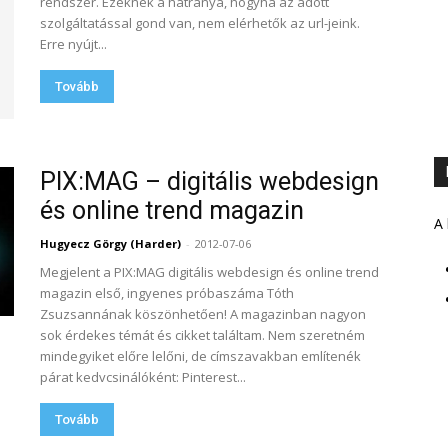
rendszer. Ezeknek a hátránya, hogyha az adott
szolgáltatással gond van, nem elérhetők az url-jeink.
Erre nyújt...
Tovább
PIX:MAG – digitális webdesign
és online trend magazin
A 
Hugyecz Görgy (Harder)
-
2012-07-06
Megjelent a PIX:MAG digitális webdesign és online trend
magazin első, ingyenes próbaszáma Tóth
Zsuzsannának köszönhetően! A magazinban nagyon
sok érdekes témát és cikket találtam. Nem szeretném
mindegyiket előre lelőni, de címszavakban említenék
párat kedvcsinálóként: Pinterest...
Tovább