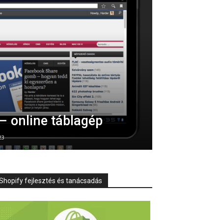
– online táblagép
23
Shopify fejlesztés és tanácsadás