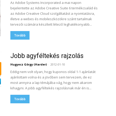
Az Adobe Systems Incorporated a mai napon
bejelentette az Adobe Creative Suite 6 termékcsalád és
az Adobe Creative Cloud szolgáltatást a nyomtatásra,
illetve a webes és mobileszközökre szánt tartalmak
tervezői számára készített létező leghatékonyabb...
Tovább
Jobb agyféltekés rajzolás
Hugyecz Görgy (Harder)
-
2012-01-10
Eddig nem volt olyan, hogy kuponos oldal 1-1 ajánlatát
ajánlottam volna és a jövőben sem tervezem, de ez
most annyira a lap témájába vág, hogy nem akarom
kihagyni. A jobb agyféltekés rajzolásnak már én is...
Tovább