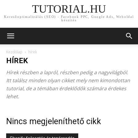
TUTORIAL.HU
Keresőoptimalizálás (SEO) - Facebook PPC, Google Ads, Weboldal
készítés
Kezdőlap
hírek
HÍREK
Hírek részben a lapról, részben pedig a nagyvilágból.
Itt találsz minden olyan cikket mely nem kimondottan
tutorial, de a témában érdeklődők számára érdekes
lehet.
Nincs megjeleníthető cikk