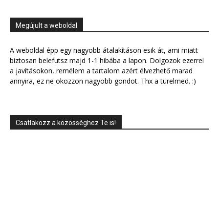
Megújult a weboldal
A weboldal épp egy nagyobb átalakításon esik át, ami miatt
biztosan belefutsz majd 1-1 hibába a lapon. Dolgozok ezerrel
a javításokon, remélem a tartalom azért élvezhető marad
annyira, ez ne okozzon nagyobb gondot. Thx a türelmed. :)
Csatlakozz a közösséghez Te is!