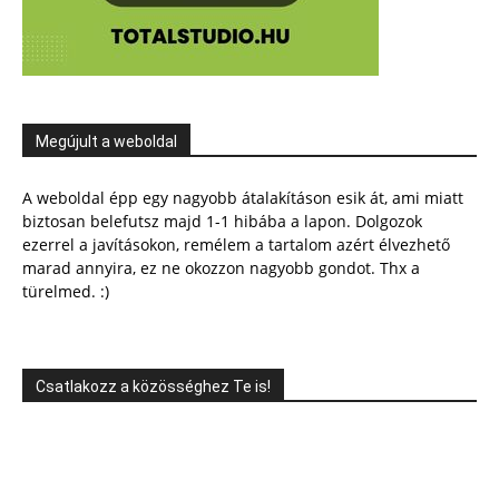
Megújult a weboldal
A weboldal épp egy nagyobb átalakításon esik át, ami miatt
biztosan belefutsz majd 1-1 hibába a lapon. Dolgozok
ezerrel a javításokon, remélem a tartalom azért élvezhető
marad annyira, ez ne okozzon nagyobb gondot. Thx a
türelmed. :)
Csatlakozz a közösséghez Te is!