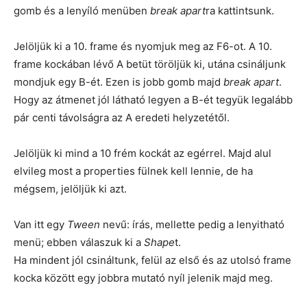
gomb és a lenyíló menüben
break apart
ra kattintsunk.
Jelöljük ki a 10. frame és nyomjuk meg az F6-ot. A 10.
frame kockában lévő A betüt töröljük ki, utána csináljunk
mondjuk egy B-ét. Ezen is jobb gomb majd
break apart
.
Hogy az átmenet jól látható legyen a B-ét tegyük legalább
pár centi távolságra az A eredeti helyzetétől.
Jelöljük ki mind a 10 frém kockát az egérrel. Majd alul
elvileg most a properties fülnek kell lennie, de ha
mégsem, jelöljük ki azt.
Van itt egy
Tween
nevű: írás, mellette pedig a lenyitható
menü; ebben válaszuk ki a
Shape
t.
Ha mindent jól csináltunk, felül az első és az utolsó frame
kocka között egy jobbra mutató nyíl jelenik majd meg.