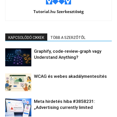
Tutorial.hu Szerkesztőség
KAPCSOLÓDÓ CIKKEK
TÖBB A SZERZŐTŐL
Graphify, code-review-graph vagy
Understand Anything?
WCAG és webes akadálymentesítés
Meta hirdetés hiba #3858231:
„Advertising currently limited