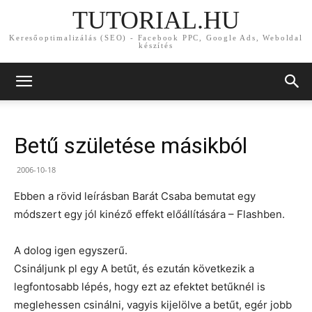
TUTORIAL.HU
Keresőoptimalizálás (SEO) - Facebook PPC, Google Ads, Weboldal
készítés
Betű születése másikból
2006-10-18
Ebben a rövid leírásban Barát Csaba bemutat egy
módszert egy jól kinéző effekt előállítására – Flashben.
A dolog igen egyszerű.
Csináljunk pl egy A betűt, és ezután következik a
legfontosabb lépés, hogy ezt az efektet betűknél is
meglehessen csinálni, vagyis kijelölve a betűt, egér jobb