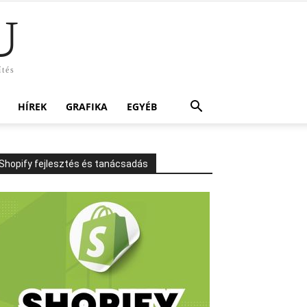
U
ítés
HÍREK
GRAFIKA
EGYÉB
Shopify fejlesztés és tanácsadás