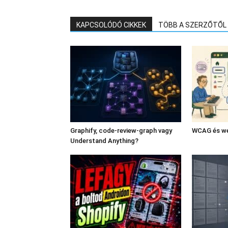
KAPCSOLÓDÓ CIKKEK
TÖBB A SZERZŐTŐL
Graphify, code-review-graph vagy
WCAG és we
Understand Anything?