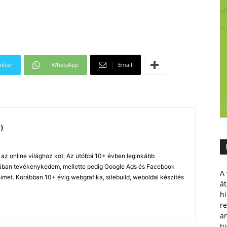
itter
WhatsApp
Email
)
z online világhoz köt. Az utóbbi 10+ évben leginkább
ában tevékenykedem, mellette pedig Google Ads és Facebook
A 
imet. Korábban 10+ évig webgrafika, sitebuild, weboldal készítés
át
hi
r
a
tü