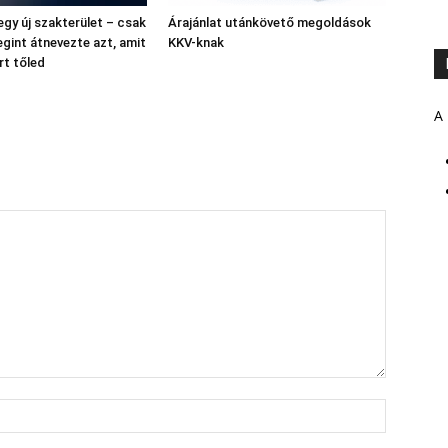
gy új szakterület – csak
Árajánlat utánkövető megoldások
gint átnevezte azt, amit
KKV-knak
rt tőled
A 