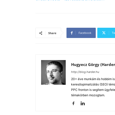
Facebook
Tw
Share
Hugyecz Görgy (Harder
http://blog.harder.hu
20+ éve munkám és hobbim is a
keresőopimalizálás (SEO) tém
PPC fronton is segítem ügyfele
témakörben mozogtam.