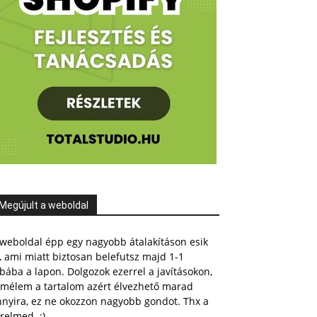
Megújult a weboldal
weboldal épp egy nagyobb átalakításon esik
, ami miatt biztosan belefutsz majd 1-1
bába a lapon. Dolgozok ezerrel a javításokon,
emélem a tartalom azért élvezhető marad
nnyira, ez ne okozzon nagyobb gondot. Thx a
relmed. :)