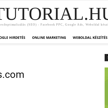
TUTORIAL.H
esőoptimalizálás (SEO) - Facebook PPC, Google Ads, Weboldal kész
OGLE HIRDETÉS
ONLINE MARKETING
WEBOLDAL KÉSZÍTÉS
s.com