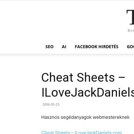
Ker
SEO
AI
FACEBOOK HIRDETÉS
GO
Cheat Sheets –
ILoveJackDaniel
2006-05-23
Hasznos segédanyagok webmestereknek
Cheat Sheets – ILoveJackDaniels.com