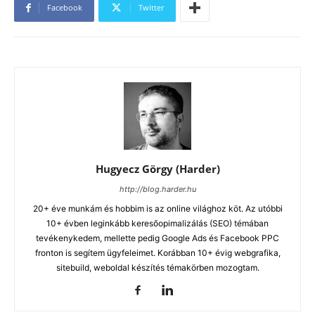
Facebook
Twitter
Hugyecz Görgy (Harder)
http://blog.harder.hu
20+ éve munkám és hobbim is az online világhoz köt. Az utóbbi
10+ évben leginkább keresőopimalizálás (SEO) témában
tevékenykedem, mellette pedig Google Ads és Facebook PPC
fronton is segítem ügyfeleimet. Korábban 10+ évig webgrafika,
sitebuild, weboldal készítés témakörben mozogtam.