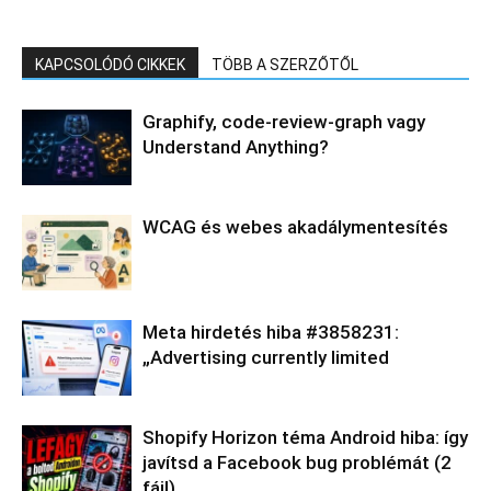
KAPCSOLÓDÓ CIKKEK
TÖBB A SZERZŐTŐL
Graphify, code-review-graph vagy
Understand Anything?
WCAG és webes akadálymentesítés
Meta hirdetés hiba #3858231:
„Advertising currently limited
Shopify Horizon téma Android hiba: így
javítsd a Facebook bug problémát (2
fájl)