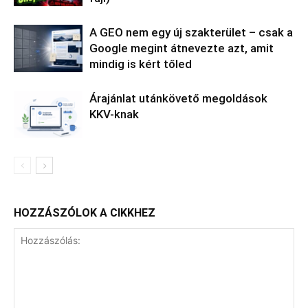
A GEO nem egy új szakterület – csak a
Google megint átnevezte azt, amit
mindig is kért tőled
Árajánlat utánkövető megoldások
KKV-knak
HOZZÁSZÓLOK A CIKKHEZ