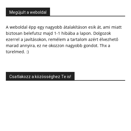
Megújult a weboldal
A weboldal épp egy nagyobb átalakításon esik át, ami miatt
biztosan belefutsz majd 1-1 hibába a lapon. Dolgozok
ezerrel a javításokon, remélem a tartalom azért élvezhető
marad annyira, ez ne okozzon nagyobb gondot. Thx a
türelmed. :)
Csatlakozz a közösséghez Te is!