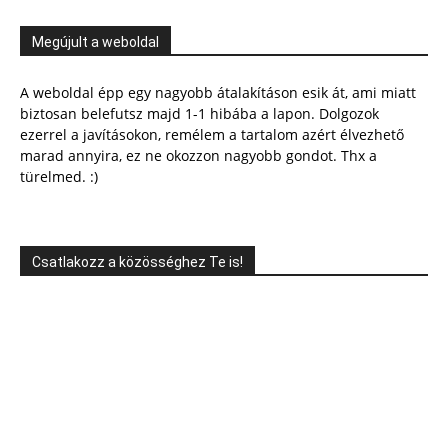
Megújult a weboldal
A weboldal épp egy nagyobb átalakításon esik át, ami miatt
biztosan belefutsz majd 1-1 hibába a lapon. Dolgozok
ezerrel a javításokon, remélem a tartalom azért élvezhető
marad annyira, ez ne okozzon nagyobb gondot. Thx a
türelmed. :)
Csatlakozz a közösséghez Te is!