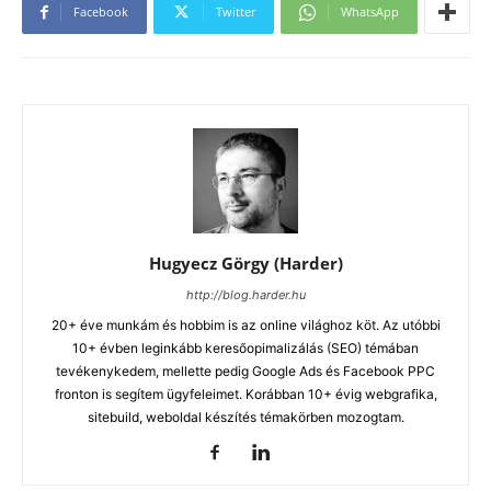
Facebook
Twitter
WhatsApp
Hugyecz Görgy (Harder)
http://blog.harder.hu
20+ éve munkám és hobbim is az online világhoz köt. Az utóbbi
10+ évben leginkább keresőopimalizálás (SEO) témában
tevékenykedem, mellette pedig Google Ads és Facebook PPC
fronton is segítem ügyfeleimet. Korábban 10+ évig webgrafika,
sitebuild, weboldal készítés témakörben mozogtam.