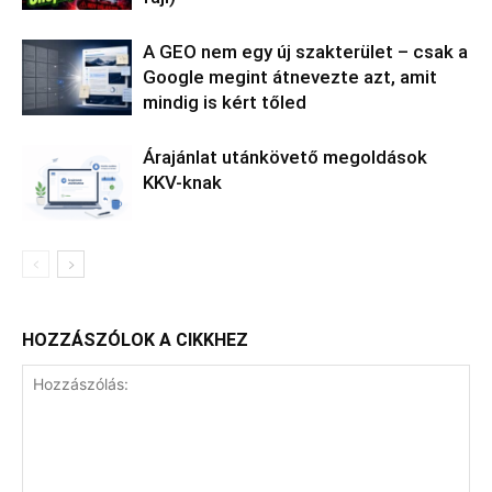
A GEO nem egy új szakterület – csak a
Google megint átnevezte azt, amit
mindig is kért tőled
Árajánlat utánkövető megoldások
KKV-knak
HOZZÁSZÓLOK A CIKKHEZ