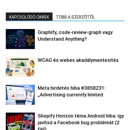
KAPCSOLÓDÓ CIKKEK
TÖBB A SZERZŐTŐL
Graphify, code-review-graph vagy
Understand Anything?
WCAG és webes akadálymentesítés
Meta hirdetés hiba #3858231:
„Advertising currently limited
Shopify Horizon téma Android hiba: így
javítsd a Facebook bug problémát (2
fájl)