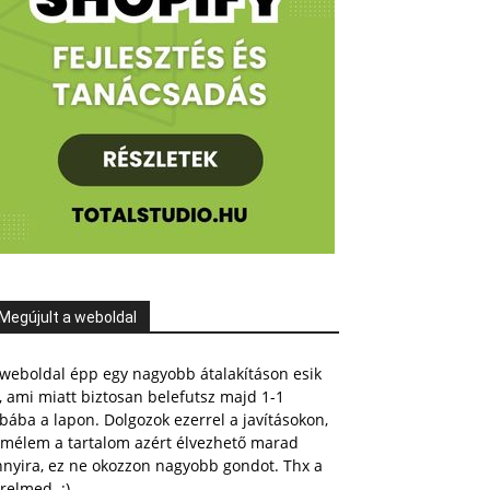
Megújult a weboldal
weboldal épp egy nagyobb átalakításon esik
, ami miatt biztosan belefutsz majd 1-1
bába a lapon. Dolgozok ezerrel a javításokon,
emélem a tartalom azért élvezhető marad
nnyira, ez ne okozzon nagyobb gondot. Thx a
relmed. :)