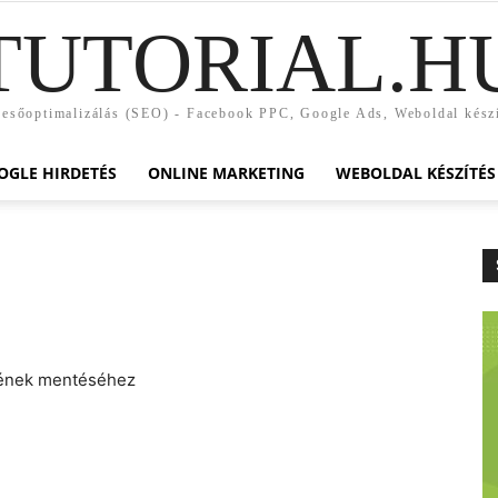
TUTORIAL.H
esőoptimalizálás (SEO) - Facebook PPC, Google Ads, Weboldal kész
OGLE HIRDETÉS
ONLINE MARKETING
WEBOLDAL KÉSZÍTÉS
pének mentéséhez