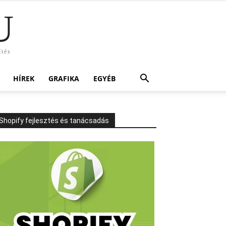
U
ítés
HÍREK
GRAFIKA
EGYÉB
Shopify fejlesztés és tanácsadás