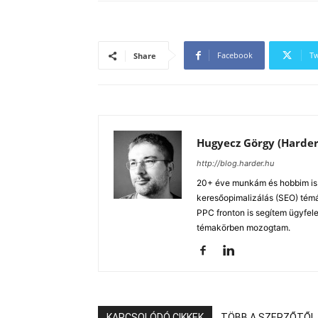
Facebook
Tw
Share
Hugyecz Görgy (Harder
http://blog.harder.hu
20+ éve munkám és hobbim is a
keresőopimalizálás (SEO) tém
PPC fronton is segítem ügyfele
témakörben mozogtam.
KAPCSOLÓDÓ CIKKEK
TÖBB A SZERZŐTŐL