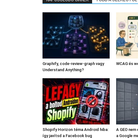
Graphify, code-review-graph vagy
WCAG és we
Understand Anything?
Shopify Horizon téma Android hiba:
A GEO nem e
így javítsd a Facebook bug
a Google me