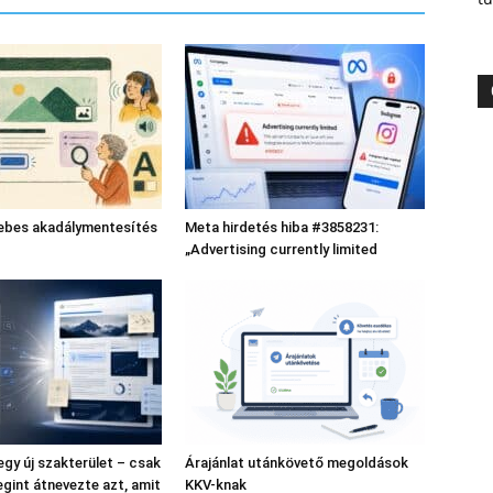
bes akadálymentesítés
Meta hirdetés hiba #3858231:
„Advertising currently limited
gy új szakterület – csak
Árajánlat utánkövető megoldások
gint átnevezte azt, amit
KKV-knak