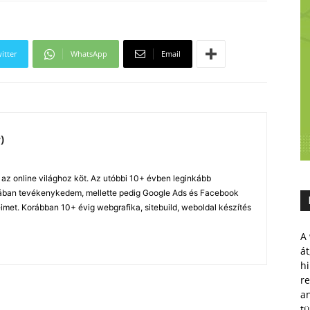
itter
WhatsApp
Email
)
z online világhoz köt. Az utóbbi 10+ évben leginkább
ában tevékenykedem, mellette pedig Google Ads és Facebook
imet. Korábban 10+ évig webgrafika, sitebuild, weboldal készítés
A 
át
hi
r
a
tü