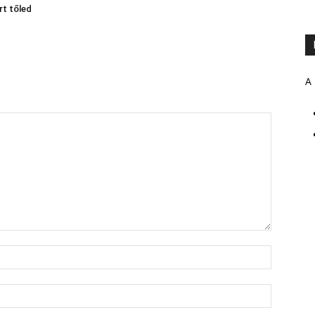
rt tőled
A 