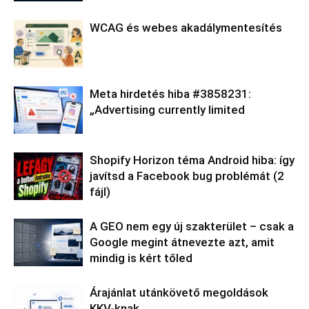
WCAG és webes akadálymentesítés
Meta hirdetés hiba #3858231:
„Advertising currently limited
Shopify Horizon téma Android hiba: így
javítsd a Facebook bug problémát (2
fájl)
A GEO nem egy új szakterület – csak a
Google megint átnevezte azt, amit
mindig is kért tőled
Árajánlat utánkövető megoldások
KKV-knak