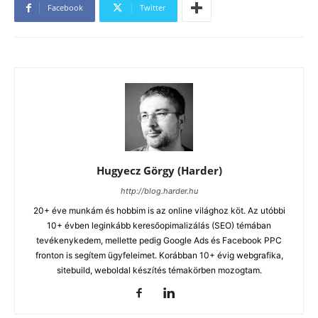
Facebook
Twitter
Hugyecz Görgy (Harder)
http://blog.harder.hu
20+ éve munkám és hobbim is az online világhoz köt. Az utóbbi
10+ évben leginkább keresőopimalizálás (SEO) témában
tevékenykedem, mellette pedig Google Ads és Facebook PPC
fronton is segítem ügyfeleimet. Korábban 10+ évig webgrafika,
sitebuild, weboldal készítés témakörben mozogtam.