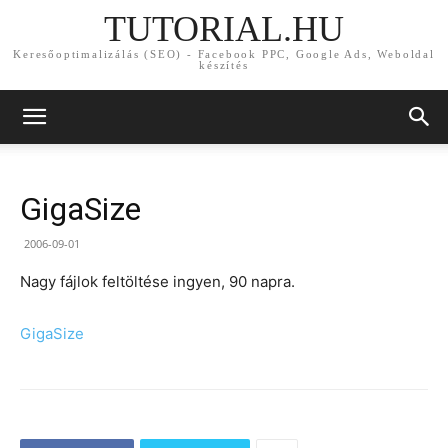
TUTORIAL.HU
Keresőoptimalizálás (SEO) - Facebook PPC, Google Ads, Weboldal
készítés
GigaSize
2006-09-01
Nagy fájlok feltöltése ingyen, 90 napra.
GigaSize