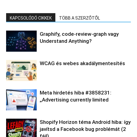
KAPCSOLÓDÓ CIKKEK
TÖBB A SZERZŐTŐL
Graphify, code-review-graph vagy
Understand Anything?
WCAG és webes akadálymentesítés
Meta hirdetés hiba #3858231:
„Advertising currently limited
Shopify Horizon téma Android hiba: így
javítsd a Facebook bug problémát (2
fájl)