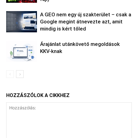
A GEO nem egy új szakterület – csak a
Google megint átnevezte azt, amit
mindig is kért tőled
Árajánlat utánkövető megoldások
KKV-knak
HOZZÁSZÓLOK A CIKKHEZ