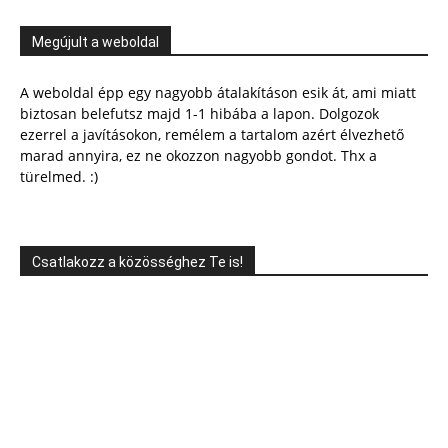
Megújult a weboldal
A weboldal épp egy nagyobb átalakításon esik át, ami miatt
biztosan belefutsz majd 1-1 hibába a lapon. Dolgozok
ezerrel a javításokon, remélem a tartalom azért élvezhető
marad annyira, ez ne okozzon nagyobb gondot. Thx a
türelmed. :)
Csatlakozz a közösséghez Te is!