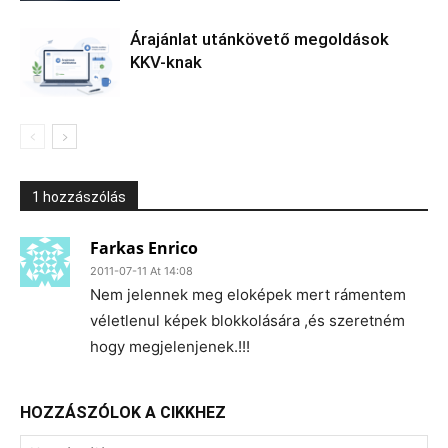
Árajánlat utánkövető megoldások
KKV-knak
1 hozzászólás
Farkas Enrico
2011-07-11 At 14:08
Nem jelennek meg eloképek mert rámentem
véletlenul képek blokkolására ,és szeretném
hogy megjelenjenek.!!!
HOZZÁSZÓLOK A CIKKHEZ