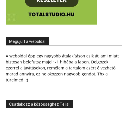
Megújult a weboldal
A weboldal épp egy nagyobb átalakításon esik át, ami miatt
biztosan belefutsz majd 1-1 hibába a lapon. Dolgozok
ezerrel a javításokon, remélem a tartalom azért élvezhető
marad annyira, ez ne okozzon nagyobb gondot. Thx a
türelmed. :)
Csatlakozz a közösséghez Te is!