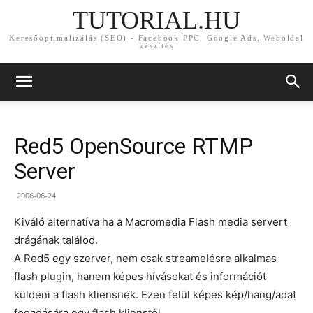
TUTORIAL.HU
Keresőoptimalizálás (SEO) - Facebook PPC, Google Ads, Weboldal
készítés
Red5 OpenSource RTMP
Server
2006-06-24
Kiváló alternatíva ha a Macromedia Flash media servert
drágának találod.
A Red5 egy szerver, nem csak streamelésre alkalmas
flash plugin, hanem képes hívásokat és információt
küldeni a flash kliensnek. Ezen felül képes kép/hang/adat
fogadására egy flash klienstől.