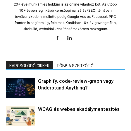
20+ éve munkám és hobbim is az online világhoz köt. Az utóbbi
10+ évben leginkább keresőopimalizálás (SEO) témában
tevékenykedem, mellette pedig Google Ads és Facebook PPC
fronton is segítem ügyfeleimet. Korábban 10+ évig webgrafika,
sitebuild, weboldal készítés témakörben mozogtam.
KAPCSOLÓDÓ CIKKEK
TÖBB A SZERZŐTŐL
Graphify, code-review-graph vagy
Understand Anything?
WCAG és webes akadálymentesítés