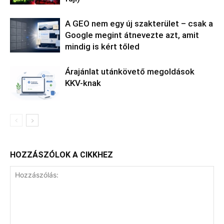
A GEO nem egy új szakterület – csak a
Google megint átnevezte azt, amit
mindig is kért tőled
Árajánlat utánkövető megoldások
KKV-knak
HOZZÁSZÓLOK A CIKKHEZ