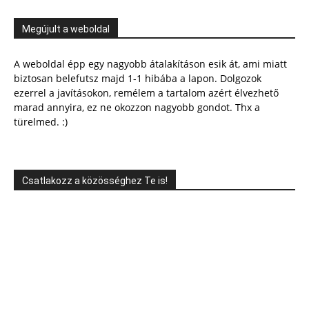
Megújult a weboldal
A weboldal épp egy nagyobb átalakításon esik át, ami miatt
biztosan belefutsz majd 1-1 hibába a lapon. Dolgozok
ezerrel a javításokon, remélem a tartalom azért élvezhető
marad annyira, ez ne okozzon nagyobb gondot. Thx a
türelmed. :)
Csatlakozz a közösséghez Te is!