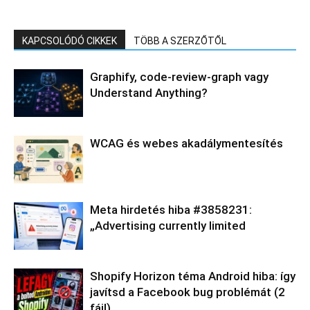
KAPCSOLÓDÓ CIKKEK
TÖBB A SZERZŐTŐL
Graphify, code-review-graph vagy
Understand Anything?
WCAG és webes akadálymentesítés
Meta hirdetés hiba #3858231:
„Advertising currently limited
Shopify Horizon téma Android hiba: így
javítsd a Facebook bug problémát (2
fájl)