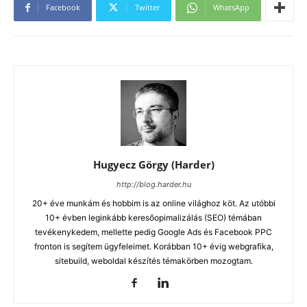
Facebook
Twitter
WhatsApp
Hugyecz Görgy (Harder)
http://blog.harder.hu
20+ éve munkám és hobbim is az online világhoz köt. Az utóbbi
10+ évben leginkább keresőopimalizálás (SEO) témában
tevékenykedem, mellette pedig Google Ads és Facebook PPC
fronton is segítem ügyfeleimet. Korábban 10+ évig webgrafika,
sitebuild, weboldal készítés témakörben mozogtam.