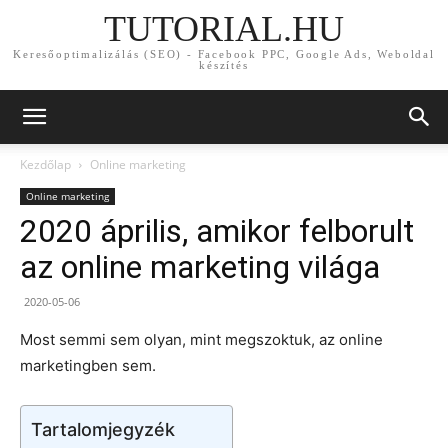
TUTORIAL.HU
Keresőoptimalizálás (SEO) - Facebook PPC, Google Ads, Weboldal
készítés
Kezdőlap
Online marketing
Online marketing
2020 április, amikor felborult
az online marketing világa
2020-05-06
Most semmi sem olyan, mint megszoktuk, az online
marketingben sem.
Tartalomjegyzék