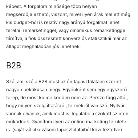
képest. A forgalom minősége több helyen
megkérdőjelezhető, viszont, mivel ilyen árak mellett még
kis budget-ből is relatív nagy arányú forgalmat lehet
terelni, remarketinggel, vagy dinamikus remarketinggel
társítva, a fiók összesített konverziós statisztikái már az
átlagot meghaladóan jók lehetnek.
B2B
Szó, ami szó a B2B most az én tapasztalataim szerint
nagyon hektikusan megy. Egyébként sem egy egyszerű
terep, de most kiemelkedően nem az. Persze függ attól,
hogy milyen szolgáltatásról, termékről van szó. Nyilván
vannak olyanok, amik most is, legalább a szokott szinten
működnek. Gyanítom ilyen az online marketing területe
is. (saját vállalkozásom tapasztalataiból követeztetve)