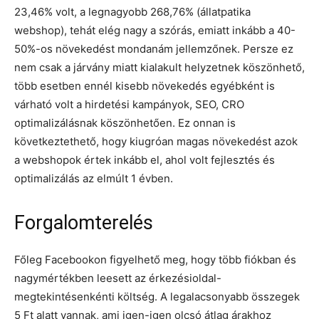
23,46% volt, a legnagyobb 268,76% (állatpatika
webshop), tehát elég nagy a szórás, emiatt inkább a 40-
50%-os növekedést mondanám jellemzőnek. Persze ez
nem csak a járvány miatt kialakult helyzetnek köszönhető,
több esetben ennél kisebb növekedés egyébként is
várható volt a hirdetési kampányok, SEO, CRO
optimalizálásnak köszönhetően. Ez onnan is
következtethető, hogy kiugróan magas növekedést azok
a webshopok értek inkább el, ahol volt fejlesztés és
optimalizálás az elmúlt 1 évben.
Forgalomterelés
Főleg Facebookon figyelhető meg, hogy több fiókban és
nagymértékben leesett az érkezésioldal-
megtekintésenkénti költség. A legalacsonyabb összegek
5 Ft alatt vannak, ami igen-igen olcsó átlag árakhoz