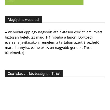
Megújult a weboldal
A weboldal épp egy nagyobb átalakításon esik át, ami miatt
biztosan belefutsz majd 1-1 hibába a lapon. Dolgozok
ezerrel a javításokon, remélem a tartalom azért élvezhető
marad annyira, ez ne okozzon nagyobb gondot. Thx a
türelmed. :)
Csatlakozz a közösséghez Te is!