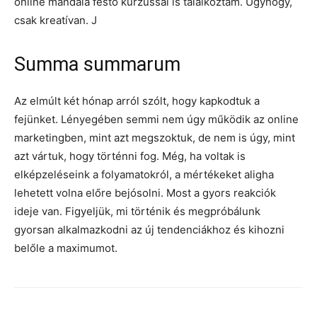
online mandala festő kurzussal is találkoztam. Úgyhogy,
csak kreatívan. J
Summa summarum
Az elmúlt két hónap arról szólt, hogy kapkodtuk a
fejünket. Lényegében semmi nem úgy működik az online
marketingben, mint azt megszoktuk, de nem is úgy, mint
azt vártuk, hogy történni fog. Még, ha voltak is
elképzeléseink a folyamatokról, a mértékeket aligha
lehetett volna előre bejósolni. Most a gyors reakciók
ideje van. Figyeljük, mi történik és megpróbálunk
gyorsan alkalmazkodni az új tendenciákhoz és kihozni
belőle a maximumot.