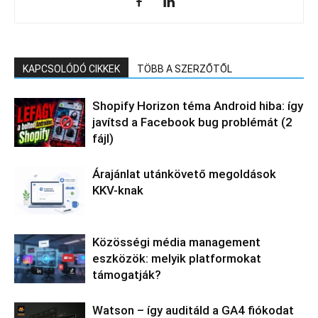
KAPCSOLÓDÓ CIKKEK
TÖBB A SZERZŐTŐL
Shopify Horizon téma Android hiba: így
javítsd a Facebook bug problémát (2
fájl)
Árajánlat utánkövető megoldások
KKV-knak
Közösségi média management
eszközök: melyik platformokat
támogatják?
Watson – így auditáld a GA4 fiókodat