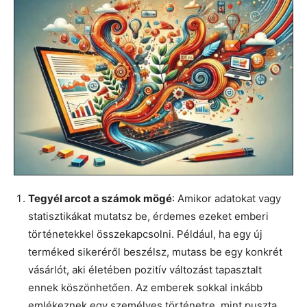
Tegyél arcot a számok mögé
: Amikor adatokat vagy
statisztikákat mutatsz be, érdemes ezeket emberi
történetekkel összekapcsolni. Például, ha egy új
terméked sikeréről beszélsz, mutass be egy konkrét
vásárlót, aki életében pozitív változást tapasztalt
ennek köszönhetően. Az emberek sokkal inkább
emlékeznek egy személyes történetre, mint puszta