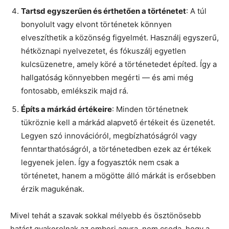
Tartsd egyszerűen és érthetően a történetet
: A túl
bonyolult vagy elvont történetek könnyen
elveszíthetik a közönség figyelmét. Használj egyszerű,
hétköznapi nyelvezetet, és fókuszálj egyetlen
kulcsüzenetre, amely köré a történetedet építed. Így a
hallgatóság könnyebben megérti — és ami még
fontosabb, emlékszik majd rá.
Építs a márkád értékeire
: Minden történetnek
tükröznie kell a márkád alapvető értékeit és üzenetét.
Legyen szó innovációról, megbízhatóságról vagy
fenntarthatóságról, a történetedben ezek az értékek
legyenek jelen. Így a fogyasztók nem csak a
történetet, hanem a mögötte álló márkát is erősebben
érzik magukénak.
Mivel tehát a szavak sokkal mélyebb és ösztönösebb
hatást gyakorolnak az emberi agyra, nem csoda, hogy a