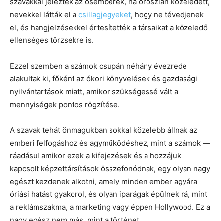
szavakkal jelezték az ősemberek, ha oroszlán közeledett,
nevekkel látták el a
csillagjegyeket
, hogy ne tévedjenek
el, és hangjelzésekkel értesítették a társaikat a közeledő
ellenséges törzsekre is.
Ezzel szemben a számok csupán néhány évezrede
alakultak ki, főként az ókori könyvelések és gazdasági
nyilvántartások miatt, amikor szükségessé vált a
mennyiségek pontos rögzítése.
A szavak tehát önmagukban sokkal közelebb állnak az
emberi felfogáshoz és agyműködéshez, mint a számok —
ráadásul amikor ezek a kifejezések és a hozzájuk
kapcsolt képzettársítások összefonódnak, egy olyan nagy
egészt kezdenek alkotni, amely minden ember agyára
óriási hatást gyakorol, és olyan iparágak épülnek rá, mint
a reklámszakma, a marketing vagy éppen Hollywood. Ez a
nagy egész nem más, mint a történet.