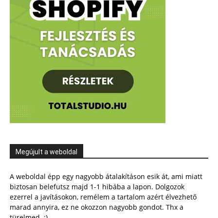
Megújult a weboldal
A weboldal épp egy nagyobb átalakításon esik át, ami miatt
biztosan belefutsz majd 1-1 hibába a lapon. Dolgozok
ezerrel a javításokon, remélem a tartalom azért élvezhető
marad annyira, ez ne okozzon nagyobb gondot. Thx a
türelmed. :)