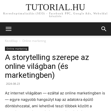
TUTORIAL.HU
Keresőoptimalizálás (SEO) - Facebook PPC, Google Ads, Weboldal
készítés
Kezdőlap
Online marketing
Online marketing
A storytelling szerepe az
online világban (és
marketingben)
2024-08-23
Az internet világában — ezáltal az online marketingben is
— egyre nagyobb hangsúlyt kap az adatokra épülő
döntéshozatal, ami lehetővé teszi többek között a