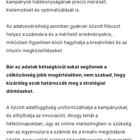
kampányok hatékonyságának precíz mérését,
kielemzését és optimalizálását is.
Az adatvezéreltség azonban gyakran túlzott fókuszt
helyez a számokra és a mérhető eredményekre,
miközben figyelmen kívül hagyhatja a kreativitást és az
intuitív megközelítéseket.
Bár az adatok kétségkívül sokat segítenek a
célközönség jobb megértésében, nem szabad, hogy
kizárólag azok határozzák meg a stratégiai
döntéseket.
A túlzott adatfüggőség uniformizálhatja a kampányokat,
és elfojthatja az innovációt. Ahogy tehát a
hétköznapokban, úgy az online marketingben is szükség
van az egyensúlyra a számok és a kreatív megoldások
között, hogy valódi értéket közvetíthessünk a fogyasztók