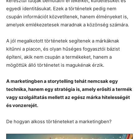
keresztül tudják bemutatni értékeiket, küldetésüket és
egyedi identitásukat. Ezek a történetek pedig nem
csupán információt közvetítenek, hanem élményeket is,
amelyek emlékezetesek maradnak a közönség számára.
A jól megalkotott történetek segítenek a márkáknak
kitűnni a piacon, és olyan hűséges fogyasztói bázist
építeni, akik nem csupán a termékeket, hanem a
mögöttük álló történetet is magukénak érzik.
A marketingben a storytelling tehát nemcsak egy
technika, hanem egy stratégia is, amely erősíti a termék
vagy szolgáltatás mellett az egész márka hitelességét
és vonzerejét.
De hogyan alkoss történeteket a marketingben?