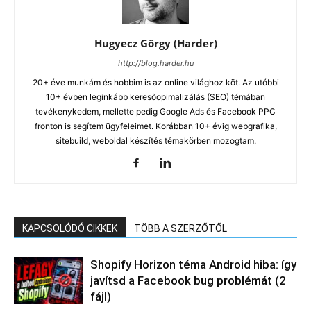
Hugyecz Görgy (Harder)
http://blog.harder.hu
20+ éve munkám és hobbim is az online világhoz köt. Az utóbbi
10+ évben leginkább keresőopimalizálás (SEO) témában
tevékenykedem, mellette pedig Google Ads és Facebook PPC
fronton is segítem ügyfeleimet. Korábban 10+ évig webgrafika,
sitebuild, weboldal készítés témakörben mozogtam.
KAPCSOLÓDÓ CIKKEK
TÖBB A SZERZŐTŐL
Shopify Horizon téma Android hiba: így
javítsd a Facebook bug problémát (2
fájl)