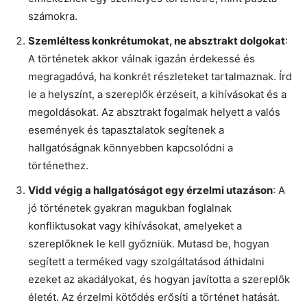
számokra.
Szemléltess konkrétumokat, ne absztrakt dolgokat
:
A történetek akkor válnak igazán érdekessé és
megragadóvá, ha konkrét részleteket tartalmaznak. Írd
le a helyszínt, a szereplők érzéseit, a kihívásokat és a
megoldásokat. Az absztrakt fogalmak helyett a valós
események és tapasztalatok segítenek a
hallgatóságnak könnyebben kapcsolódni a
történethez.
Vidd végig a hallgatóságot egy érzelmi utazáson
: A
jó történetek gyakran magukban foglalnak
konfliktusokat vagy kihívásokat, amelyeket a
szereplőknek le kell győzniük. Mutasd be, hogyan
segített a terméked vagy szolgáltatásod áthidalni
ezeket az akadályokat, és hogyan javította a szereplők
életét. Az érzelmi kötődés erősíti a történet hatását.